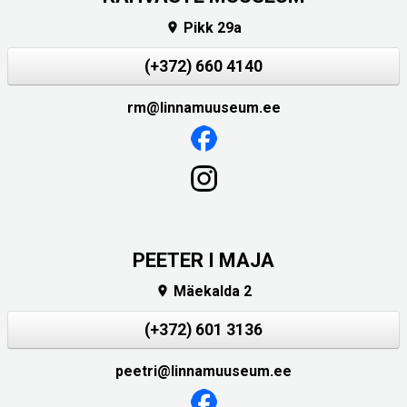
Pikk 29a

(+372) 660 4140
rm@linnamuuseum.ee
PEETER I MAJA
Mäekalda 2

(+372) 601 3136
peetri@linnamuuseum.ee