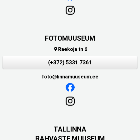
FOTOMUUSEUM
Raekoja tn 6

(+372) 5331 7361
foto@linnamuuseum.ee
TALLINNA
RAHVASTE MUUSEUM