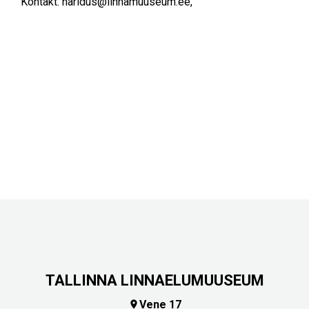
Kontakt:
haridus@linnamuuseum.ee
,
TALLINNA LINNAELUMUUSEUM
Vene 17
