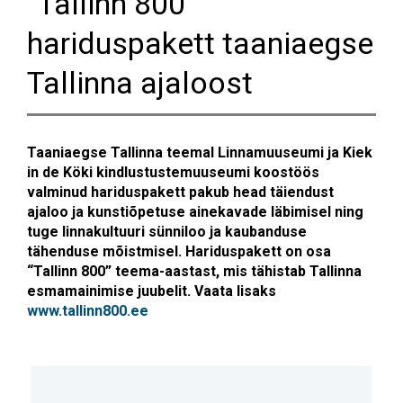
“Tallinn 800”
hariduspakett taaniaegse
Tallinna ajaloost
Taaniaegse Tallinna teemal Linnamuuseumi ja Kiek
in de Köki kindlustustemuuseumi koostöös
valminud hariduspakett pakub head täiendust
ajaloo ja kunstiõpetuse ainekavade läbimisel ning
tuge linnakultuuri sünniloo ja kaubanduse
tähenduse mõistmisel. Hariduspakett on osa
“Tallinn 800” teema-aastast, mis tähistab Tallinna
esmamainimise juubelit. Vaata lisaks
www.tallinn800.ee