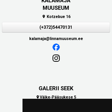
KALAMAJA
MUUSEUM
Kotzebue 16

(+372)54470131
kalamaja@linnamuuseum.ee
GALERII SEEK
Väike-Pääsukese 5

(+372) 5309 7535
foto@linnamuuseum.ee