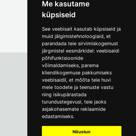
Me kasutame
küpsiseid
See veebisait kasutab küpsiseid ja
muid jälgimistehnoloogiaid, et
parandada teie sirvimiskogemust
järgmistel eesmärkidel:
veebisaidi
põhifunktsioonide
võimaldamiseks
,
parema
kliendikogemuse pakkumiseks
Tallinna Linnamuuseum
veebisaidil
,
et mõõta teie huvi
Vene 17
meie toodete ja teenuste vastu
ning isikupärastada
E-R kell 9-17
(+372) 610 4178
turundustegevusi
,
teie jaoks
asjakohasemate reklaamide
info@linnamuuseum.ee
edastamiseks
.
Küpsisepoliitika
Nõustun