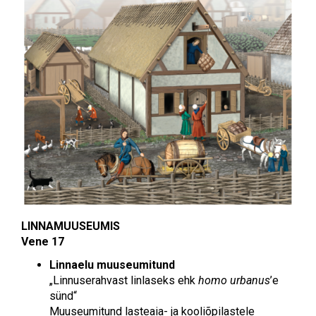
LINNAMUUSEUMIS
Vene 17
Linnaelu muuseumitund
„Linnuserahvast linlaseks ehk
homo urbanus
’e
sünd“
Muuseumitund lasteaia- ja kooliõpilastele