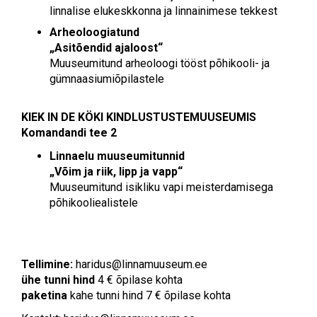
linnalise elukeskkonna ja linnainimese tekkest
Arheoloogiatund
„Asitõendid ajaloost“
Muuseumitund arheoloogi tööst põhikooli- ja
gümnaasiumiõpilastele
KIEK IN DE KÖKI
KINDLUSTUSTEMUUSEUMIS
Komandandi tee 2
Linnaelu muuseumitunnid
„Võim ja riik, lipp ja vapp“
Muuseumitund isikliku vapi meisterdamisega
põhikooliealistele
Tellimine:
haridus@linnamuuseum.ee
ühe tunni hind
4 € õpilase kohta
paketina
kahe tunni hind 7 € õpilase kohta