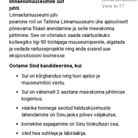
linnaelumuuseumile uut
Vene tn 17
juhti.
Linnaelumuuseumi juhi
peamine roll on Tallinna Linnamuuseumi ühe ajalooliselt
põnevama filiaali arendamine ja selle meeskonna
juhtimine. See on võimalus saada väärtuslikuks
kolleegiks ligi 90 töötajaga muuseumiperele, algatada
ja vedada näituseprojekte ning anda sisend uue
ekspositsiooni loomesse.
Ootame Sind kandideerima, kui:
Sul on kõrgharidus ning huvi ajaloo ja
muuseumitöö vastu;
Sul on vähemalt 2-aastane meeskonna juhtimise
kogemus;
väärika hoonega seotud haldusküsimuste
lahendamine on Sinu jaoks põnev väljakutse;
korrektne asjaajamine on Sinu töökultuuri osa;
oled hea suhtleja ja läbirääkija;