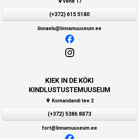
Vene 17

(+372) 615 5180
linnaelu@linnamuuseum.ee
KIEK IN DE KÖKI
KINDLUSTUSTEMUUSEUM
Komandandi tee 2

(+372) 5386 8873
fort@linnamuuseum.ee