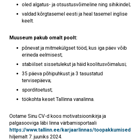
oled algatus- ja otsustusvõimeline ning sihikindel;
valdad kõrgtasemel eesti ja heal tasemel inglise
keelt.
Muuseum pakub omalt poolt
:
põnevat ja mitmekülgset tööd, kus iga päev võib
erineda eelmisest;
stabiilset sissetulekut ja häid koolitusvõimalusi;
35 päeva põhipuhkust ja 3 tasustatud
tervisepäeva;
sporditoetust;
töökohta keset Tallinna vanalinna.
Ootame Sinu CV-d koos motivatsioonikirja ja
palgasooviga läbi linna värbamisportaali
https://www.tallinn.ee/karjaarlinnas/toopakkumised
hiljemalt 7. juuniks 2024.