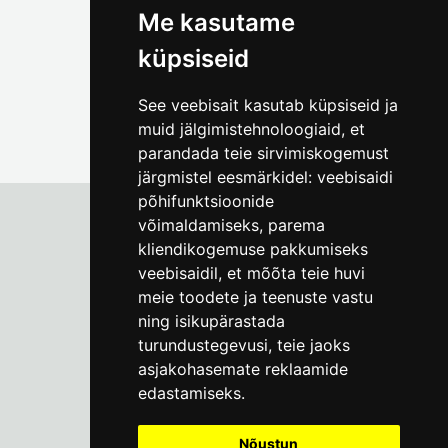
Me kasutame
küpsiseid
See veebisait kasutab küpsiseid ja
muid jälgimistehnoloogiaid, et
parandada teie sirvimiskogemust
järgmistel eesmärkidel:
veebisaidi
põhifunktsioonide
võimaldamiseks
,
parema
kliendikogemuse pakkumiseks
Tallinna Linnamuuseum
veebisaidil
,
et mõõta teie huvi
Vene 17
meie toodete ja teenuste vastu
ning isikupärastada
E-R kell 9-17
(+372) 610 4178
turundustegevusi
,
teie jaoks
asjakohasemate reklaamide
info@linnamuuseum.ee
edastamiseks
.
Küpsisepoliitika
Nõustun