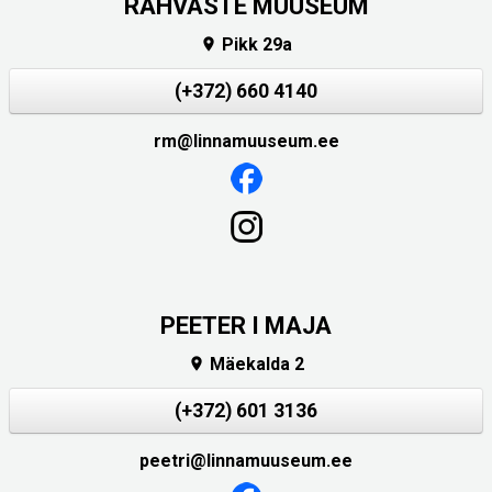
RAHVASTE MUUSEUM
Pikk 29a

(+372) 660 4140
rm@linnamuuseum.ee
PEETER I MAJA
Mäekalda 2

(+372) 601 3136
peetri@linnamuuseum.ee