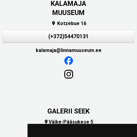
KALAMAJA
MUUSEUM
Kotzebue 16

(+372)54470131
kalamaja@linnamuuseum.ee
GALERII SEEK
Väike-Pääsukese 5

(+372) 5309 7535
foto@linnamuuseum.ee