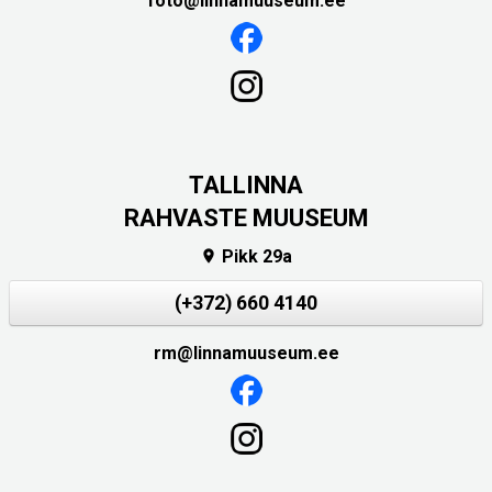
foto@linnamuuseum.ee
TALLINNA
RAHVASTE MUUSEUM
Pikk 29a

(+372) 660 4140
rm@linnamuuseum.ee