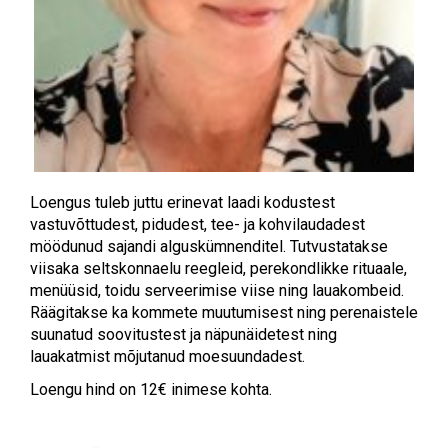
Loengus tuleb juttu erinevat laadi kodustest
vastuvõttudest, pidudest, tee- ja kohvilaudadest
möödunud sajandi alguskümnenditel. Tutvustatakse
viisaka seltskonnaelu reegleid, perekondlikke rituaale,
menüüsid, toidu serveerimise viise ning lauakombeid.
Räägitakse ka kommete muutumisest ning perenaistele
suunatud soovitustest ja näpunäidetest ning
lauakatmist mõjutanud moesuundadest.
Loengu hind on 12€ inimese kohta.