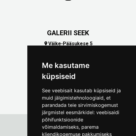
GALERII SEEK
Väike-Pääsukese 5

(+372) 5309 7535
foto@linnamuuseum.ee
Me kasutame
küpsiseid
See veebisait kasutab küpsiseid ja
muid jälgimistehnoloogiaid, et
parandada teie sirvimiskogemust
järgmistel eesmärkidel:
veebisaidi
põhifunktsioonide
võimaldamiseks
,
parema
kliendikogemuse pakkumiseks
Tallinna Linnamuuseum