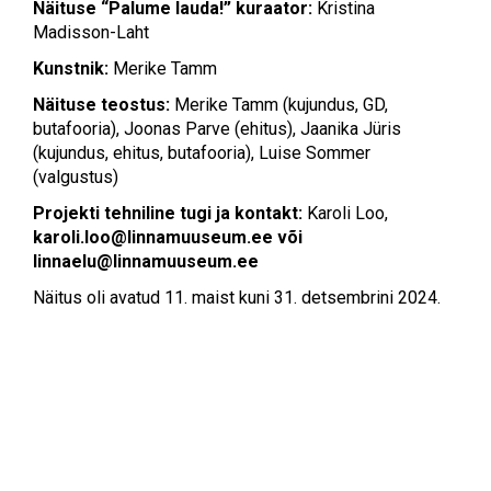
Näituse “Palume lauda!” kuraator:
Kristina
Madisson-Laht
Kunstnik:
Merike Tamm
Näituse teostus:
Merike Tamm (kujundus, GD,
butafooria), Joonas Parve (ehitus), Jaanika Jüris
(kujundus, ehitus, butafooria), Luise Sommer
(valgustus)
Projekti tehniline tugi ja kontakt:
Karoli Loo,
karoli.loo@linnamuuseum.ee
või
linnaelu@linnamuuseum.ee
Näitus oli avatud 11. maist kuni 31. detsembrini 2024.