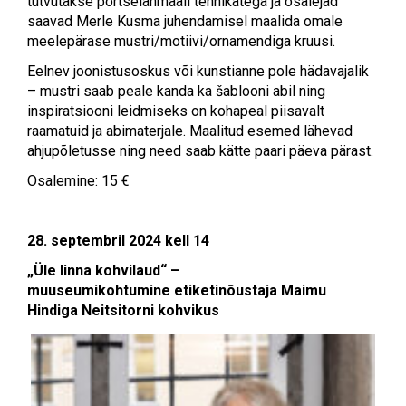
tutvutakse portselanmaali tehnikatega ja osalejad
saavad Merle Kusma juhendamisel maalida omale
meelepärase mustri/motiivi/ornamendiga kruusi.
Eelnev joonistusoskus või kunstianne pole hädavajalik
– mustri saab peale kanda ka šablooni abil ning
inspiratsiooni leidmiseks on kohapeal piisavalt
raamatuid ja abimaterjale. Maalitud esemed lähevad
ahjupõletusse ning need saab kätte paari päeva pärast.
Osalemine: 15 €
28. septembril 2024 kell 14
„Üle linna kohvilaud“ –
muuseumikohtumine
etiketinõustaja Maimu
Hindiga Neitsitorni kohvikus