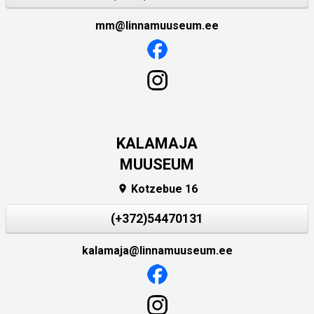
mm@linnamuuseum.ee
KALAMAJA
MUUSEUM
Kotzebue 16

(+372)54470131
kalamaja@linnamuuseum.ee