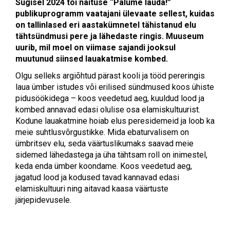
Sügisel 2024 tõi näituse “Palume lauda!”
publikuprogramm
vaatajani ülevaate sellest, kuidas
on tallinlased eri aastakümnetel tähistanud elu
tähtsündmusi pere ja lähedaste ringis. Muuseum
uurib, mil moel on viimase sajandi jooksul
muutunud siinsed lauakatmise kombed.
Olgu selleks argiõhtud pärast kooli ja tööd pereringis
laua ümber istudes või erilised sündmused koos ühiste
pidusöökidega – koos veedetud aeg, kuuldud lood ja
kombed annavad edasi olulise osa elamiskultuurist.
Kodune lauakatmine hoiab elus peresidemeid ja loob ka
meie suhtlusvõrgustikke.
Mida ebaturvalisem on
ümbritsev elu, seda väärtuslikumaks saavad meie
sidemed lähedastega ja üha tähtsam roll on inimestel,
keda enda ümber koondame. Koos veedetud aeg,
jagatud lood ja kodused tavad kannavad edasi
elamiskultuuri ning aitavad kaasa väärtuste
järjepidevusele.