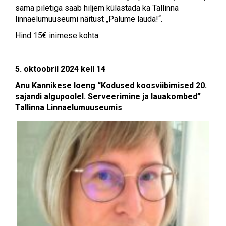
sama piletiga saab hiljem külastada ka Tallinna
linnaelumuuseumi näitust „Palume lauda!“.
Hind 15€ inimese kohta.
5. oktoobril 2024 kell 14
Anu Kannikese loeng
“Kodused koosviibimised 20.
sajandi algupoolel. Serveerimine ja lauakombed”
Tallinna Linnaelumuuseumis