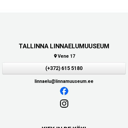
TALLINNA LINNAELUMUUSEUM
Vene 17

(+372) 615 5180
linnaelu@linnamuuseum.ee