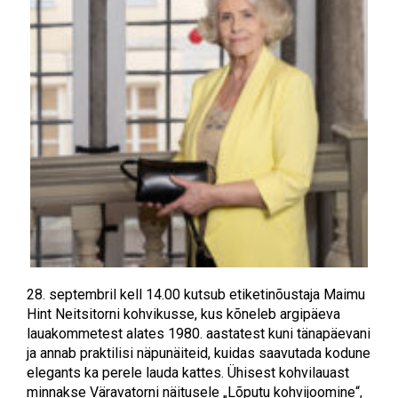
28. septembril kell 14.00 kutsub etiketinõustaja Maimu
Hint
Neitsitorni kohvikusse, kus kõneleb argipäeva
lauakommetest alates 1980. aastatest kuni tänapäevani
ja annab praktilisi näpunäiteid, kuidas saavutada kodune
elegants ka perele lauda kattes. Ühisest kohvilauast
minnakse Väravatorni näitusele „Lõputu kohvijoomine“,