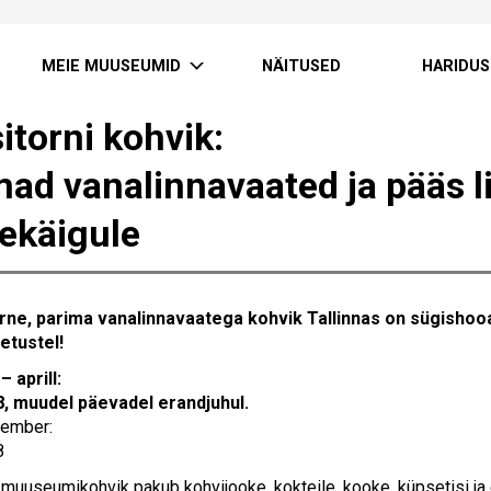
MEIE MUUSEUMID
NÄITUSED
HARIDUS
itorni kohvik:
mad vanalinnavaated ja pääs 
sekäigule
ne, parima vanalinnavaatega kohvik Tallinnas on sügishooa
etustel!
 aprill:
, muudel päevadel erandjuhul.
tember:
8
i muuseumikohvik pakub kohvijooke, kokteile, kooke, küpsetisi ja 