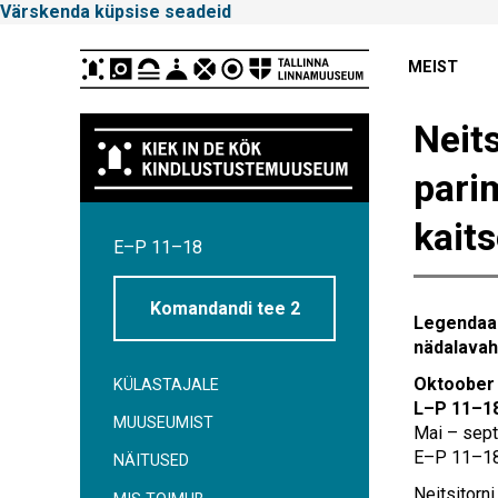
Värskenda küpsise seadeid
Peamenüü
MEIST
Neits
pari
Tallinna
kait
E–P 11–18
Linnamuuseum
Komandandi tee 2
Legendaar
nädalavah
Oktoober –
KÜLASTAJALE
L–P 11–18
MUUSEUMIST
Mai – sep
E–P 11–1
NÄITUSED
Neitsitorn