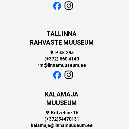
TALLINNA
RAHVASTE MUUSEUM
Pikk 29a

(+372) 660 4140
rm@linnamuuseum.ee
KALAMAJA
MUUSEUM
Kotzebue 16

(+372)54470131
kalamaja@linnamuuseum.ee