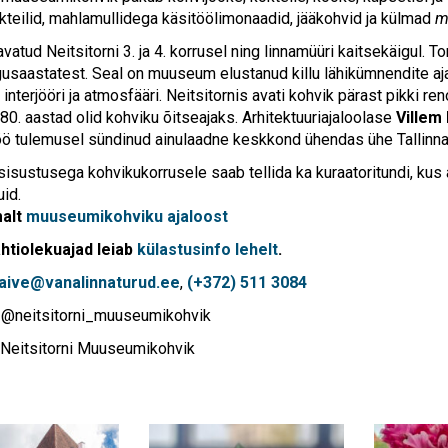
kteilid, mahlamullidega käsitöölimonaadid, jääkohvid ja külmad
m
vatud Neitsitorni 3. ja 4. korrusel ning linnamüüri kaitsekäigul. To
gusaastatest. Seal on muuseum elustanud killu lähikümnendite aj
nterjööri ja atmosfääri. Neitsitornis avati kohvik pärast pikki re
80. aastad olid kohviku õitseajaks. Arhitektuuriajaloolase
Villem
ö tulemusel sündinud ainulaadne keskkond ühendas ühe Tallinna 
sisustusega kohvikukorrusele saab tellida ka kuraatoritundi, kus 
uid.
alt
muuseumikohviku ajaloost
ahtiolekuajad leiab
külastusinfo lehelt
.
aive@vanalinnaturud.ee
,
(+372) 511 3084
 @neitsitorni_muuseumikohvik
Neitsitorni Muuseumikohvik