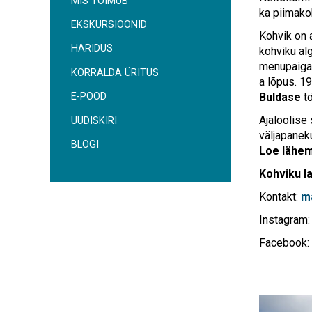
MIS TOIMUB
ka piimako
EKSKURSIOONID
Kohvik on a
HARIDUS
kohviku al
menupaiga i
KORRALDA ÜRITUS
a lõpus. 19
Buldase
tö
E-POOD
Ajaloolise 
UUDISKIRI
väljapanek
BLOGI
Loe lähem
Kohviku l
Kontakt:
m
Instagram:
Facebook: 