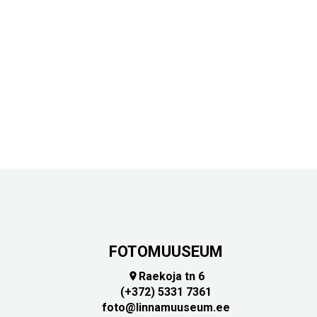
FOTOMUUSEUM
Raekoja tn 6

(+372) 5331 7361
foto@linnamuuseum.ee