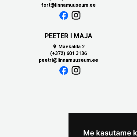
fort@linnamuuseum.ee
PEETER I MAJA
Mäekalda 2

(+372) 601 3136
peetri@linnamuuseum.ee
Me kasutame k