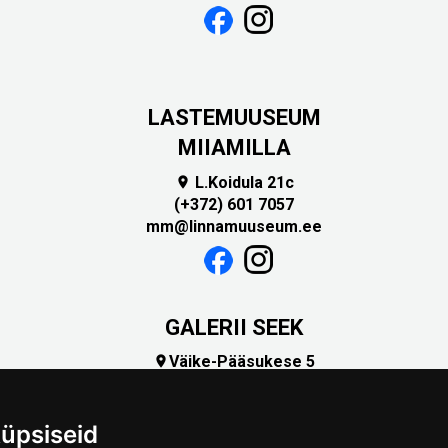
LASTEMUUSEUM
MIIAMILLA
L.Koidula 21c

(+372) 601 7057
mm@linnamuuseum.ee
GALERII SEEK
Väike-Pääsukese 5

(+372) 5309 7535
foto@linnamuuseum.ee
üpsiseid