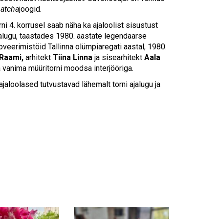
Touch
atcha
joogid.
device
users
rni 4. korrusel saab näha ka ajaloolist sisustust
can
alugu, taastades 1980. aastate legendaarse
use
noveerimistöid Tallinna olümpiaregati aastal, 1980.
touch
 Raami,
arhitekt
Tiina Linna
ja sisearhitekt
Aala
and
vanima müüritorni moodsa interjööriga.
swipe
ajaloolased tutvustavad lähemalt torni ajalugu ja
gestures.