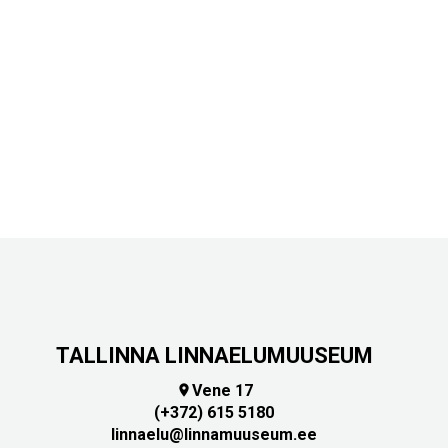
TALLINNA LINNAELUMUUSEUM
Vene 17

(+372) 615 5180
linnaelu@linnamuuseum.ee