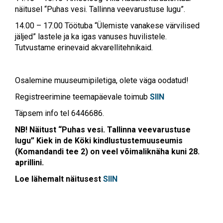
näitusel “Puhas vesi. Tallinna veevarustuse lugu”.
14.00 – 17.00 Töötuba “Ülemiste vanakese värvilised
jäljed” lastele ja ka igas vanuses huvilistele.
Tutvustame erinevaid akvarellitehnikaid.
Osalemine muuseumipiletiga, olete väga oodatud!
Registreerimine teemapäevale toimub
SIIN
Täpsem info tel 6446686.
NB! Näitust “Puhas vesi. Tallinna veevarustuse
lugu” Kiek in de Köki kindlustustemuuseumis
(Komandandi tee 2) on veel võimaliknäha kuni 28.
aprillini.
Loe lähemalt näitusest
SIIN