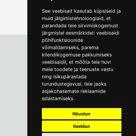
See veebisait kasutab küpsiseid ja
muid jälgimistehnoloogiaid, et
parandada teie sirvimiskogemust
järgmistel eesmärkidel:
veebisaidi
põhifunktsioonide
võimaldamiseks
,
parema
kliendikogemuse pakkumiseks
Tallinna Linnamuuseum
veebisaidil
,
et mõõta teie huvi
Vene 17
meie toodete ja teenuste vastu
ning isikupärastada
E-R kell 9-17
(+372) 610 4178
turundustegevusi
,
teie jaoks
asjakohasemate reklaamide
info@linnamuuseum.ee
edastamiseks
.
Küpsisepoliitika
Nõustun
Keeldun