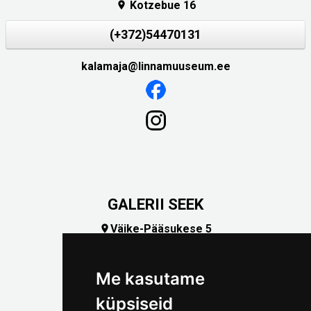
Kotzebue 16

(+372)54470131
kalamaja@linnamuuseum.ee
GALERII SEEK
Väike-Pääsukese 5

(+372) 5309 7535
foto@linnamuuseum.ee
Me kasutame
küpsiseid