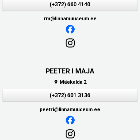
(+372) 660 4140
rm@linnamuuseum.ee
PEETER I MAJA
Mäekalda 2

(+372) 601 3136
peetri@linnamuuseum.ee