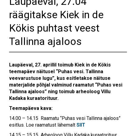
Laupäeval, 27.04
räägitakse Kiek in de
Kökis puhtast veest
Tallinna ajaloos
Laupäeval, 27. aprillil toimub Kiek in de Kökis
teemapäev näitusel “Puhas vesi. Tallinna
veevarustuse lugu”, kus esitletakse näituse
materjalide põhjal valminud raamatut “Puhas vesi
Tallinna ajaloos” ning toimub arheoloog Villu
Kadaka kuraatorituur.
Teemapäeva kava:
14.00 – 14.15 Raamatu “Puhas vesi Tallinna ajaloos”
esitlus. Loe raamatust lähemalt
SIIT
14.15 – 15.15 Arheoloog Villu Kadaka kuraatorituur