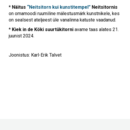
* Näitus
“Neitsitorn kui kunstitempel”
Neitsitornis
on omamoodi ruumiline mälestusmärk kunstnikele, kes
on sealsest ateljeest üle vanalinna katuste vaadanud.
*
Kiek in de Köki suurtükitorni
avame taas alates 21.
juunist 2024.
Joonistus: Karl-Erik Talvet