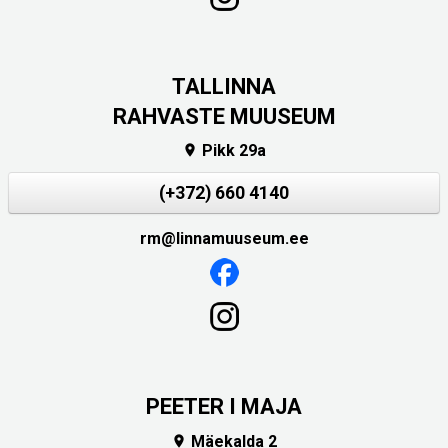
TALLINNA
RAHVASTE MUUSEUM
Pikk 29a

(+372) 660 4140
rm@linnamuuseum.ee
PEETER I MAJA
Mäekalda 2
