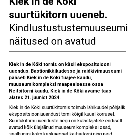
Kiek in de Köki
suurtükitorn uueneb.
Kindlustustustemuuseumi
näitused on avatud
Kiek in de Köki tornis on käsil ekspositsiooni
uuendus. Bastionikäikudesse ja raidkivimuuseumi
pääseb Kiek in de Köki fuajee kaudu,
muuseumikompleksi maapealsesse ossa
Neitsitorni kaudu. Kiek in de Köki avame taas
alates 21. juunist 2024.
Kiek in de Köki suurtükitornis toimub lähikuudel põhjalik
ekspositsiooniuuendust torni kõigil kuuel korrusel.
Suurtükitorni uuenduste aegu on külastajatele endiselt
avatud kõik ülejäänud muuseumikompleksi osad,
sealhugas kolm keskaegset kaitsetorni ning neid