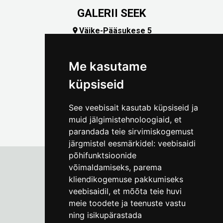
GALERII SEEK
Väike-Pääsukese 5

(+372) 5309 7535
foto@linnamuuseum.ee
Me kasutame
küpsiseid
See veebisait kasutab küpsiseid ja
muid jälgimistehnoloogiaid, et
parandada teie sirvimiskogemust
järgmistel eesmärkidel:
veebisaidi
põhifunktsioonide
võimaldamiseks
,
parema
kliendikogemuse pakkumiseks
Tallinna Linnamuuseum
veebisaidil
,
et mõõta teie huvi
Vene 17
meie toodete ja teenuste vastu
ning isikupärastada
E-R kell 9-17
(+372) 610 4178