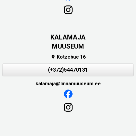
KALAMAJA
MUUSEUM
Kotzebue 16

(+372)54470131
kalamaja@linnamuuseum.ee