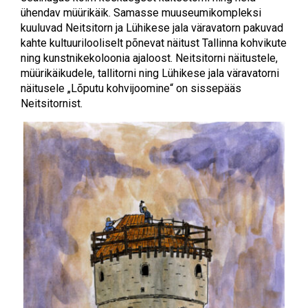
ühendav müürikäik. Samasse muuseumikompleksi
kuuluvad Neitsitorn ja Lühikese jala väravatorn pakuvad
kahte kultuurilooliselt põnevat näitust Tallinna kohvikute
ning kunstnikekoloonia ajaloost. Neitsitorni näitustele,
müürikäikudele, tallitorni ning Lühikese jala väravatorni
näitusele „Lõputu kohvijoomine“ on sissepääs
Neitsitornist.