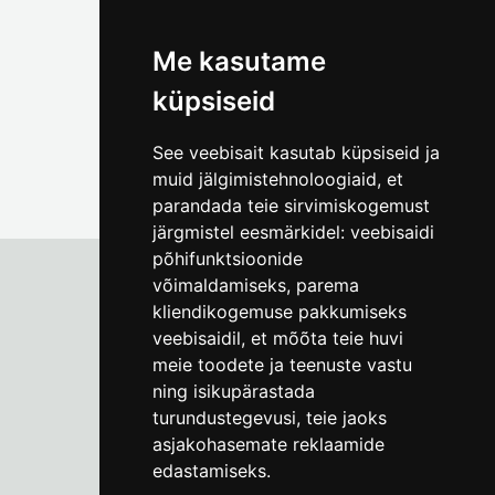
(+372) 5309 7535
foto@linnamuuseum.ee
Me kasutame
küpsiseid
See veebisait kasutab küpsiseid ja
muid jälgimistehnoloogiaid, et
parandada teie sirvimiskogemust
järgmistel eesmärkidel:
veebisaidi
põhifunktsioonide
võimaldamiseks
,
parema
kliendikogemuse pakkumiseks
Tallinna Linnamuuseum
veebisaidil
,
et mõõta teie huvi
Vene 17
meie toodete ja teenuste vastu
ning isikupärastada
E-R kell 9-17
(+372) 610 4178
turundustegevusi
,
teie jaoks
asjakohasemate reklaamide
info@linnamuuseum.ee
edastamiseks
.
Küpsisepoliitika