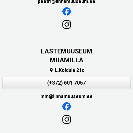
peetri@linnamuuseum.ee
LASTEMUUSEUM
MIIAMILLA
L.Koidula 21c

(+372) 601 7057
mm@linnamuuseum.ee