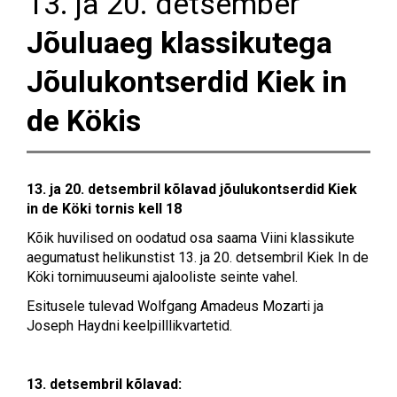
13. ja 20. detsember
Jõuluaeg klassikutega
Jõulukontserdid Kiek in
de Kökis
13. ja 20. detsembril kõlavad jõulukontserdid Kiek
in de Köki tornis kell 18
Kõik huvilised on oodatud osa saama Viini klassikute
aegumatust helikunstist 13. ja 20. detsembril Kiek In de
Köki tornimuuseumi ajalooliste seinte vahel.
Esitusele tulevad Wolfgang Amadeus Mozarti ja
Joseph Haydni keelpilllikvartetid.
13. detsembril kõlavad: