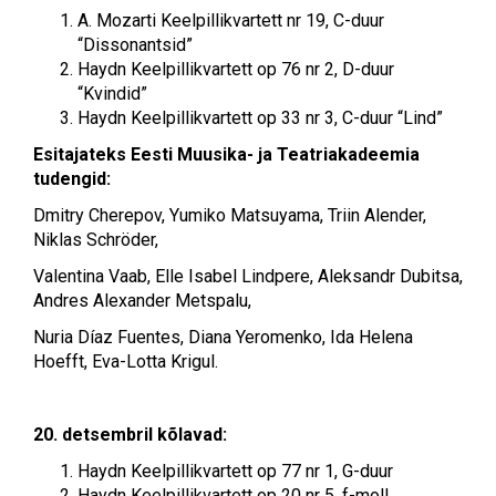
A. Mozarti Keelpillikvartett nr 19, C-duur
“Dissonantsid”
Haydn Keelpillikvartett op 76 nr 2, D-duur
“Kvindid”
Haydn Keelpillikvartett op 33 nr 3, C-duur “Lind”
Esitajateks Eesti Muusika- ja Teatriakadeemia
tudengid:
Dmitry Cherepov, Yumiko Matsuyama, Triin Alender,
Niklas Schröder,
Valentina Vaab, Elle Isabel Lindpere, Aleksandr Dubitsa,
Andres Alexander Metspalu,
Nuria Díaz Fuentes, Diana Yeromenko, Ida Helena
Hoefft, Eva-Lotta Krigul.
20. detsembril kõlavad:
Haydn Keelpillikvartett op 77 nr 1, G-duur
Haydn Keelpillikvartett op 20 nr 5, f-moll