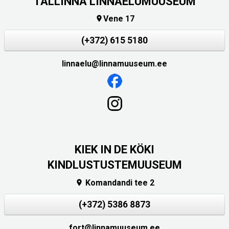
TALLINNA LINNAELUMUUSEUM
Vene 17

(+372) 615 5180
linnaelu@linnamuuseum.ee
KIEK IN DE KÖKI
KINDLUSTUSTEMUUSEUM
Komandandi tee 2

(+372) 5386 8873
fort@linnamuuseum.ee