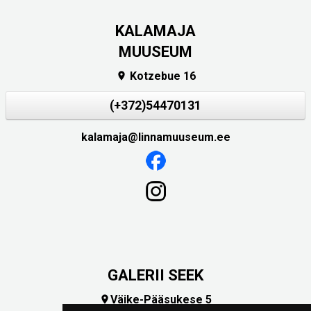
KALAMAJA
MUUSEUM
Kotzebue 16

(+372)54470131
kalamaja@linnamuuseum.ee
GALERII SEEK
Väike-Pääsukese 5
