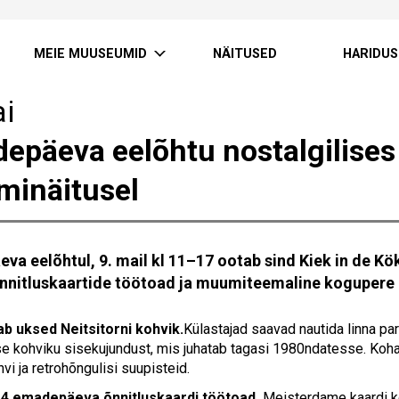
MEIE MUUSEUMID
NÄITUSED
HARIDUS
ai
epäeva eelõhtu nostalgilises 
inäitusel
va eelõhtul, 9. mail kl 11–17 ootab sind Kiek in de K
õnnitluskaartide töötoad ja muumiteemaline kogupere 
ab uksed Neitsitorni kohvik.
Külastajad saavad nautida linna par
e kohviku sisekujundust, mis juhatab tagasi 1980ndatesse. Koh
vi ja retrohõngulisi suupisteid.
 14 emadepäeva õnnitluskaardi töötoad.
Meisterdame kaardi k