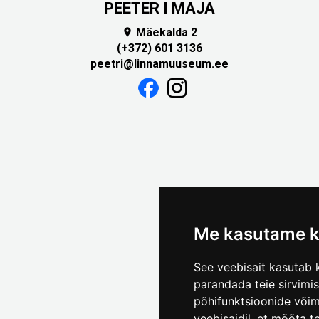
PEETER I MAJA
Mäekalda 2

(+372) 601 3136
peetri@linnamuuseum.ee
Me kasutame k
See veebisait kasutab k
parandada teie sirvimi
põhifunktsioonide või
veebisaidil
,
et mõõta te