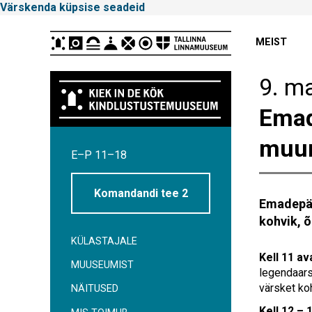
Värskenda küpsise seadeid
Peamenüü
MEIST
9. m
Emad
Tallinna
muum
E–P 11–18
Linnamuuseum
Komandandi tee 2
Emadepäe
kohvik, 
KÜLASTAJALE
Kell 11 av
MUUSEUMIST
legendaars
värsket koh
NÄITUSED
Kell 12 –