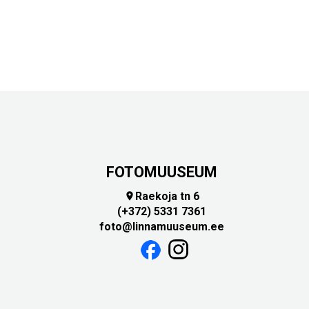
FOTOMUUSEUM
Raekoja tn 6

(+372) 5331 7361
foto@linnamuuseum.ee