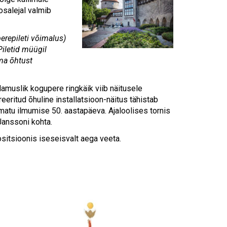
Touch
osalejal valmib
device
users
can
erepileti võimalus)
use
Piletid müügil
touch
lma õhtust
and
swipe
lamuslik kogupere ringkäik viib näitusele
gestures.
eeritud õhuline installatsioon-näitus tähistab
tu ilmumise 50. aastapäeva. Ajaloolises tornis
Janssoni kohta.
ositsioonis iseseisvalt aega veeta.