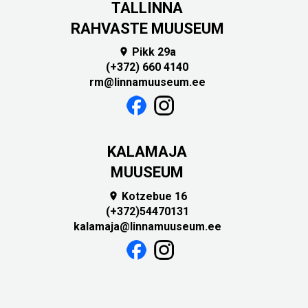
TALLINNA
RAHVASTE MUUSEUM
Pikk 29a

(+372) 660 4140
rm@linnamuuseum.ee
KALAMAJA
MUUSEUM
Kotzebue 16

(+372)54470131
kalamaja@linnamuuseum.ee