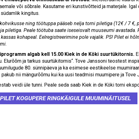
emale või sõbrale. Kasutame eri kunstivõtteid ja materjale. Igal 
 südamlik kingitus.
hvikusse ning töötuppa pääseb nelja torni piletiga (12€ / 7 €, p
ja piletiga. Peale töötuba saate iseseisvalt muuseumi avastada. 
assas kohapeal. Eelregistreerimine pole vajalik. PS! Pilet ei hõ
mi.
iprogramm algab kell 15.00 Kiek in de Köki suurtükitornis.
E
 Elurõõm ja tarkus suurtükitornis“. Tove Janssoni teostest inspir
umilugude 80. sünnipäeva ja ka esimese eestikeelse muumiraama
k pakub nii mängurõõmu kui ka uusi teadmisi muumipere ja Tove 
estab veidi üle tunni. Peale seda saab Kiek in de Köki torni eksp
PILET KOGUPERE RINGKÄIGULE MUUMINÄITUSEL