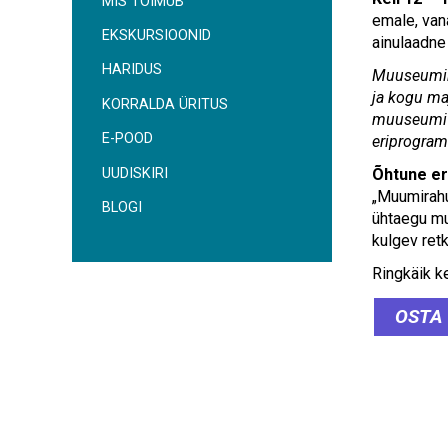
MIS TOIMUB
emale, vana
EKSKURSIOONID
ainulaadne
HARIDUS
Muuseumiko
ja kogu ma
KORRALDA ÜRITUS
muuseumi k
E-POOD
eriprogram
UUDISKIRI
Õhtune er
„Muumirahu.
BLOGI
ühtaegu mu
kulgev ret
Ringkäik k
OSTA 