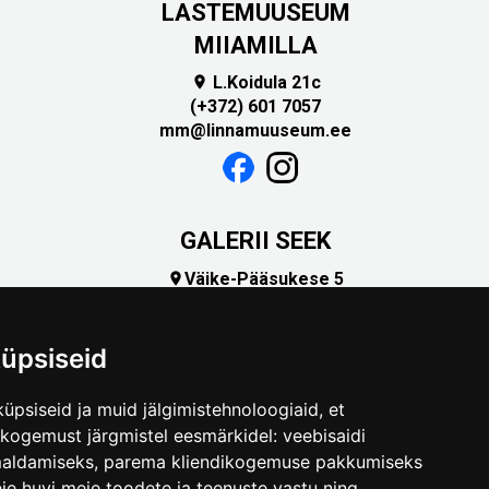
LASTEMUUSEUM
MIIAMILLA
L.Koidula 21c

(+372) 601 7057
mm@linnamuuseum.ee
GALERII SEEK
Väike-Pääsukese 5

(+372) 5309 7535
foto@linnamuuseum.ee
üpsiseid
üpsiseid ja muid jälgimistehnoloogiaid, et
skogemust järgmistel eesmärkidel:
veebisaidi
maldamiseks
,
parema kliendikogemuse pakkumiseks
ie huvi meie toodete ja teenuste vastu ning