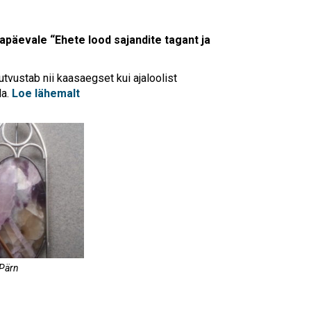
Touch
device
users
mapäevale “Ehete lood sajandite tagant ja
can
use
touch
tvustab nii kaasaegset kui ajaloolist
and
da.
Loe lähemalt
swipe
gestures.
 Pärn