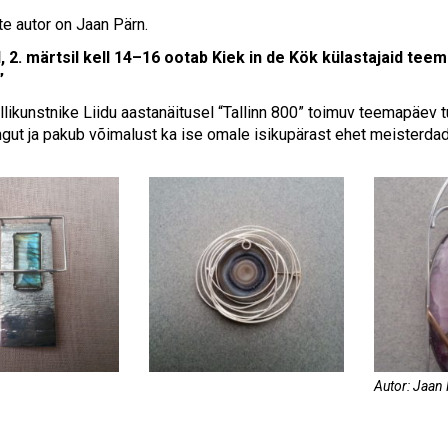
te autor on Jaan Pärn.
 2. märtsil kell 14–16 ootab Kiek in de Kök külastajaid tee
”
likunstnike Liidu aastanäitusel “Tallinn 800” toimuv teemapäev tu
gut ja pakub võimalust ka ise omale isikupärast ehet meisterda
Autor: Jaan