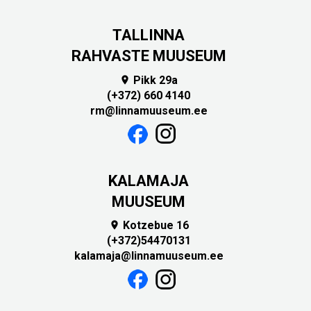
TALLINNA
RAHVASTE MUUSEUM
Pikk 29a

(+372) 660 4140
rm@linnamuuseum.ee
KALAMAJA
MUUSEUM
Kotzebue 16

(+372)54470131
kalamaja@linnamuuseum.ee