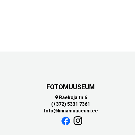
FOTOMUUSEUM
Raekoja tn 6

(+372) 5331 7361
foto@linnamuuseum.ee