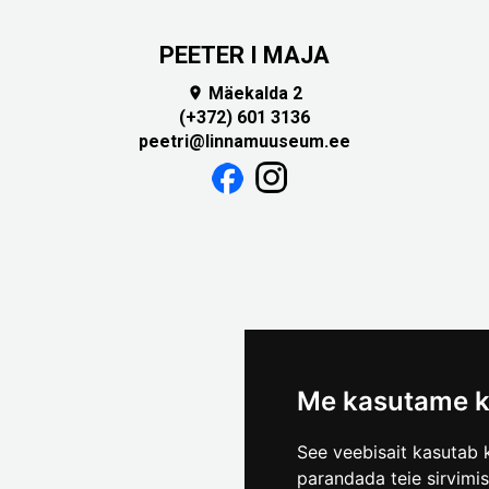
PEETER I MAJA
Mäekalda 2

(+372) 601 3136
peetri@linnamuuseum.ee
Me kasutame k
See veebisait kasutab k
parandada teie sirvimi