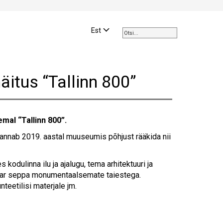
Use
the
Est
up
and
down
arrows
äitus “Tallinn 800”
to
select
a
result.
emal “Tallinn 800”.
Press
enter
 annab 2019. aastal muuseumis põhjust rääkida nii
to
go
 kodulinna ilu ja ajalugu, tema arhitektuuri ja
to
paar seppa monumentaalsemate taiestega.
the
nteetilisi materjale jm.
selected
search
result.