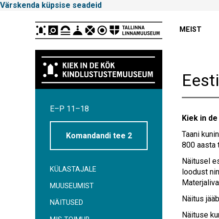
Värskenda küpsise seadeid
Peamenüü
MEIST
Eesti
Tallinna
E–P 11–18
Linnamuuseum
Kiek in de
Taani kuni
Komandandi tee 2
800 aasta 
Näitusel es
KÜLASTAJALE
loodust ni
Materjaliva
MUUSEUMIST
Näitus jääb
NÄITUSED
Näituse ku