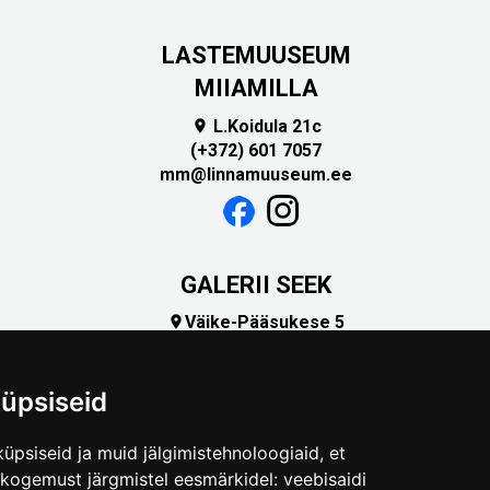
LASTEMUUSEUM
MIIAMILLA
L.Koidula 21c

(+372) 601 7057
mm@linnamuuseum.ee
GALERII SEEK
Väike-Pääsukese 5

(+372) 5309 7535
foto@linnamuuseum.ee
üpsiseid
üpsiseid ja muid jälgimistehnoloogiaid, et
skogemust järgmistel eesmärkidel:
veebisaidi