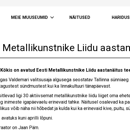
MEIE MUUSEUMID
NÄITUSED
HARIDUS
 Metallikunstnike Liidu aastan
 Kökis on avatud Eesti Metallikunstnike Liidu aastanäitus te
ngas Valdemari valitsusaja algusega seostatav Tallinna sünniaeg
tagustest sündmustest kui ka linnakultuuri tänapäevast.
itlevad ligi 30 aktiivsemat metallikunstnike liidu liiget oma ehetes
ng inimeste igapäevaelu erinevaid tahke. Näitusel osalevad ka 
likus võib näha nii hõbedat ja kulda kui ka erinevaid kive, puitu, sü
 avatuks kuni aprilli lõpuni.
raator on Jaan Pärn.