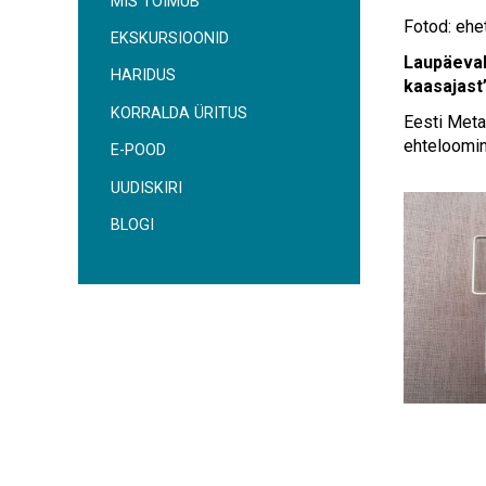
MIS TOIMUB
Fotod: ehe
EKSKURSIOONID
Laupäeval,
HARIDUS
kaasajast
KORRALDA ÜRITUS
Eesti Metal
ehteloomin
E-POOD
UUDISKIRI
BLOGI