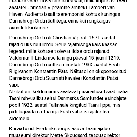
Frederiksborgi lossi audientsisaal, mille kujundas 1680.
aastatel Christian V peamine arhitekt Lambert van
Haven. Audientsisaali tseremoonial kohtus kuningas
Dannebrogi Ordu rüütlitega, enne kui rongkäigus
suunduti kirikusse.
Dannebrogi Ordu oli Christian V poolt 1671. aastal
rajatud uus rüütliordu. Selle rajamisega käis kaasas
legend, mille kohaselt olevat iidse ordu rajanud
Valdemar II Lindanise lahingu päeval 15. juunil 1219.
Dannebrogi Ordu rüütliks nimetati 1933. aastal Eesti
Riigivanem Konstantin Päts. Näitusel on eksponeeritud
Dannebrogi Ordu Suurristi kavaleri Konstantin Pätsi
vapp.
Neitsitorni keldriruumis avataval püsinäitusel saab näha
Taani rahvusliku seltsi Danmarks Samfundet esindajate
poolt 1922. aastal Tallinnale kingitud Taani lippu, mis
pidi tugevdama Taani ja Eesti vahelisi ajaloolisi
sidemeid.
Kuraatorid:
Frederiksborgis asuva Taani ajaloo
muuseumi direktor Mette Skougaard, teadusdirektor