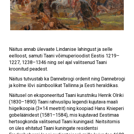
Näitus annab ülevaate Lindanise lahingust ja selle
eelloost, samuti Taani võimuperioodist Eestis 1219–
1227, 1238–1346 ning sel ajal valitsenud Taani
kroonitud peadest.
Näitus tutvustab ka Dannebrogi ordenit ning Dannebrogi
ja kolme lõvi sümboolikat Tallinna ja Eesti heraldikas.
Näitusel on eksponeeritud Taani kunstniku Henrik Olriki
(1830–1890) Taani rahvuslipu legendi kujutava maali
hiigelkoopia (3×14 meetrit) ning koopiad Hans Knieperi
gobeläänidest (1581–1584), mis kujutavad Eestimaa
hertsogkonda valitsenud Taani kuningaid. Neitsitornis
on üles ehitatud Taani kuningate residentsi