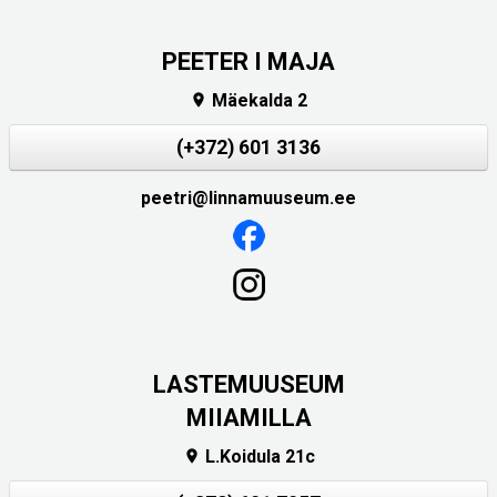
PEETER I MAJA
Mäekalda 2

(+372) 601 3136
peetri@linnamuuseum.ee
LASTEMUUSEUM
MIIAMILLA
L.Koidula 21c
