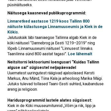
püsinäituseks.
Näitusega kaasnevad publikuprogrammid:
Linnaretked aastasse 1219 koos Tallinn 800
näituste külastusega Linnamuuseumis ja Kiek in de
Kökis.
Jalutuskäik läbi taaniaegse Tallinna algab Kiek in de
köki näitusel “Dannebrog ja Eesti 1219–2019” ning
lõpeb Linnamuuseumi näitusel “Linnusest linnaks.
Taanilinna sünd 800 aastat tagasi”.
Loe lähemalt
Neitsitorni lektooriumi loengusari “Kuidas Tallinn
alguse sai” sügisestel neljapäevadel
Uuematest uuringutest räägivad ajaloolased Kersti
Markus, Anu Mänd, Tiina Kala ja arheoloog Marika Mägi.
Jutuks tulevad tollased Taani-Eesti suhted, kaubanduse
areng ja religioon.
Haridusprogrammid lastele alates sügsisest:
Kiek in de Köki muuseumitunnid „Võim ja riik, lipp ja