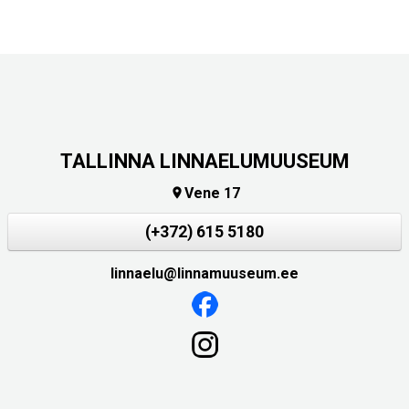
TALLINNA LINNAELUMUUSEUM
Vene 17

(+372) 615 5180
linnaelu@linnamuuseum.ee