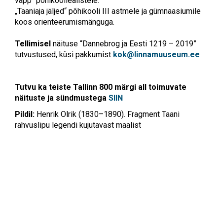
vapp“ põhikooliealistele.
„Taaniaja jäljed“ põhikooli III astmele ja gümnaasiumile
koos orienteerumismänguga.
Tellimisel
näituse “Dannebrog ja Eesti 1219 – 2019”
tutvustused, küsi pakkumist
kok@linnamuuseum.ee
Tutvu ka teiste Tallinn 800 märgi all toimuvate
näituste ja sündmustega
SIIN
Pildil:
Henrik Olrik (1830–1890). Fragment Taani
rahvuslipu legendi kujutavast maalist