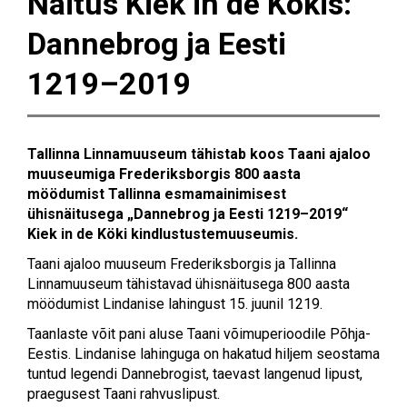
Näitus Kiek in de Kökis:
Dannebrog ja Eesti
1219–2019
Tallinna Linnamuuseum tähistab koos Taani ajaloo
muuseumiga Frederiksborgis 800 aasta
möödumist Tallinna esmamainimisest
ühisnäitusega
„Dannebrog ja Eesti 1219–2019“
Kiek in de Köki kindlustustemuuseumis.
Taani ajaloo muuseum Frederiksborgis ja Tallinna
Linnamuuseum tähistavad ühisnäitusega 800 aasta
möödumist Lindanise lahingust 15. juunil 1219.
Taanlaste võit pani aluse Taani võimuperioodile Põhja-
Eestis. Lindanise lahinguga on hakatud hiljem seostama
tuntud legendi Dannebrogist, taevast langenud lipust,
praegusest Taani rahvuslipust.