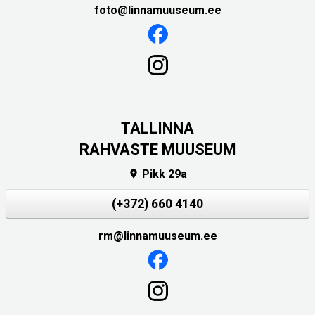
foto@linnamuuseum.ee
TALLINNA
RAHVASTE MUUSEUM
Pikk 29a

(+372) 660 4140
rm@linnamuuseum.ee