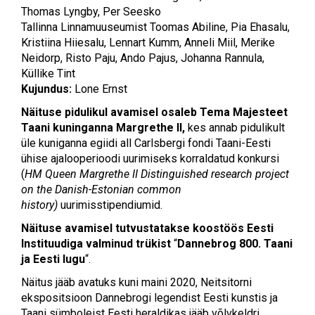
Thomas Lyngby, Per Seesko
Tallinna Linnamuuseumist Toomas Abiline, Pia Ehasalu,
Kristiina Hiiesalu, Lennart Kumm, Anneli Miil, Merike
Neidorp, Risto Paju, Ando Pajus, Johanna Rannula,
Küllike Tint
Kujundus:
Lone Ernst
Näituse pidulikul avamisel osaleb Tema Majesteet
Taani kuninganna Margrethe II,
kes annab pidulikult
üle kuniganna egiidi all Carlsbergi fondi Taani-Eesti
ühise ajalooperioodi uurimiseks korraldatud konkursi
(
HM Queen Margrethe II Distinguished research project
on the Danish-Estonian common
history)
uurimisstipendiumid.
Näituse avamisel tutvustatakse koostöös Eesti
Instituudiga valminud trükist
“
Dannebrog 800. Taani
ja Eesti lugu
“.
Näitus jääb avatuks kuni maini 2020, Neitsitorni
ekspositsioon Dannebrogi legendist Eesti kunstis ja
Taani sümboleist Eesti heraldikas jääb võlvkeldri