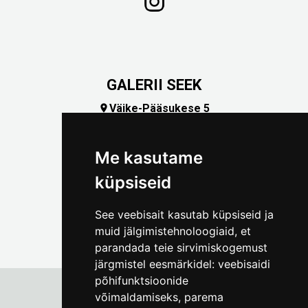
GALERII SEEK
Väike-Pääsukese 5

(+372) 5309 7535
foto@linnamuuseum.ee
Me kasutame
küpsiseid
See veebisait kasutab küpsiseid ja
muid jälgimistehnoloogiaid, et
parandada teie sirvimiskogemust
järgmistel eesmärkidel:
veebisaidi
põhifunktsioonide
võimaldamiseks
,
parema