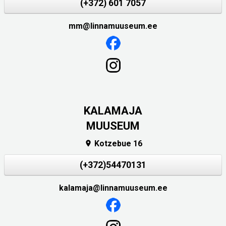
(+372) 601 7057
mm@linnamuuseum.ee
KALAMAJA
MUUSEUM
Kotzebue 16

(+372)54470131
kalamaja@linnamuuseum.ee