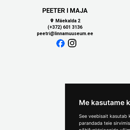
PEETER I MAJA
Mäekalda 2

(+372) 601 3136
peetri@linnamuuseum.ee
Me kasutame k
See veebisait kasutab k
parandada teie sirvimi