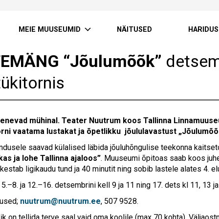
MEIE MUUSEUMID
NÄITUSED
HARIDUS
TEMÄNG “Jõulumõõk”
detsemb
ükitornis
henevad mühinal. Teater Nuutrum koos Tallinna Linnamuus
orni vaatama lustakat ja õpetlikku jõululavastust „Jõulumõõ
ndusele saavad külalised läbida jõuluhõngulise teekonna kaitseto
kas ja lohe Tallinna ajaloos”
. Muuseumi õpitoas saab koos juh
estab ligikaudu tund ja 40 minutit ning sobib lastele alates 4. el
.–8. ja 12.–16. detsembrini kell 9 ja 11 ning 17. dets kl 11, 13 ja
mused;
nuutrum@nuutrum.ee
, 507 9528.
k on tellida terve saal vaid oma koolile (max 70 kohta). Väljao