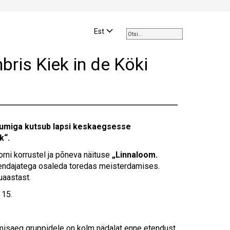
Use
the
Est
up
and
ris Kiek in de Köki
down
arrows
to
select
a
result.
eumiga kutsub lapsi keskaegsesse
Press
k“.
enter
to
rni korrustel ja põneva näituse
„
Linnaloom.
go
endajatega osaleda toredas meisterdamises.
to
uaastast.
the
 15.
selected
search
result.
stmisaeg gruppidele on kolm nädalat enne etendust