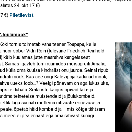
 alates 24. okt 17 €).
17 €)
Piletilevist
.
 ”Jõulumõõk”
 Köki tornis toimetab vana teener Toapapa, kelle
a noor sõber Vidri Rein (tulevane Friedrich Reinhold
) käib kuulamas jutte maarahva kangelasest
st. Samas igavleb torni ruumides mõisapreili Amalie,
ud külla oma kuulsa kindralist onu juurde. Seinal ripub
indrali mõõk. Kas see ongi Kalevipoja kadunud mõõk,
rahva uueks loob…? Veelgi põnevam on aga lukus uks,
lapsi ei lubata. Seikluste käigus õpivad talu- ja
tundma teineteise muistendeid ja jõulukombeid.
petlik lugu suunab mõtlema rahvaste erinevuse ja
peale, õpetab häid kombeid ja – mis kõige tähtsam –
us mees ei pea ennast ega oma rahvast kunagi