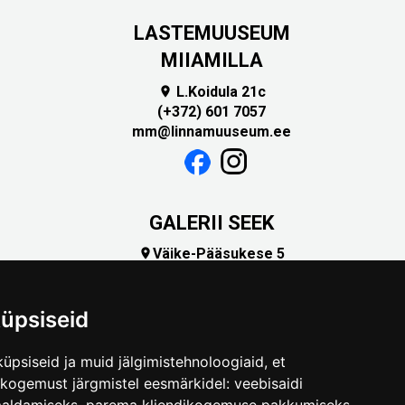
LASTEMUUSEUM
MIIAMILLA
L.Koidula 21c

(+372) 601 7057
mm@linnamuuseum.ee
GALERII SEEK
Väike-Pääsukese 5

(+372) 5309 7535
foto@linnamuuseum.ee
üpsiseid
üpsiseid ja muid jälgimistehnoloogiaid, et
skogemust järgmistel eesmärkidel:
veebisaidi