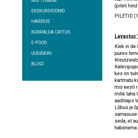
MIS TOIMUB
(pileti hind
EKSKURSIOONID
PILETID (
HARIDUS
KORRALDA ÜRITUS
Lavastus
E-POOD
Kiek in de
juures tem
UUDISKIRI
Kreutzwald
BLOGI
Kalevipoja
kes on tuln
kartmatu k
mis eesti 
mille taha 
aadlilaps 
Lõbus ja õ
sarnasuse 
seda, et a
häbenema.