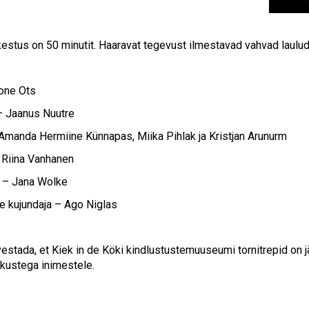
estus on 50 minutit. Haaravat tegevust ilmestavad vahvad laulud
one Ots
– Jaanus Nuutre
manda Hermiine Künnapas, Miika Pihlak ja Kristjan Arunurm
 Riina Vanhanen
 – Jana Wolke
e kujundaja – Ago Niglas
estada, et Kiek in de Köki kindlustustemuuseumi tornitrepid on jä
skustega inimestele.