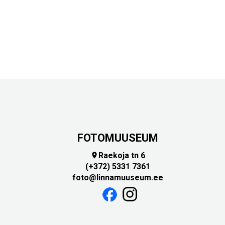
FOTOMUUSEUM
Raekoja tn 6

(+372) 5331 7361
foto@linnamuuseum.ee