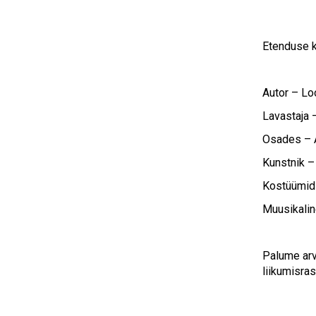
Etenduse k
Autor – Lo
Lavastaja 
Osades – A
Kunstnik –
Kostüümid
Muusikalin
Palume arv
liikumisra