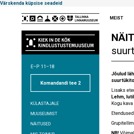
Värskenda küpsise seadeid
Peamenüü
MEIST
NÄI
suurt
Tallinna
E–P 11–18
Linnamuuseum
Jõulud lä
suurtükit
Komandandi tee 2
Lisaks ete
Lehm, luti
Kogu kava k
KÜLASTAJALE
Etendused 5
MUUSEUMIST
Grupitelli
NÄITUSED
NB!
Võimali