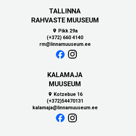
TALLINNA
RAHVASTE MUUSEUM
Pikk 29a

(+372) 660 4140
rm@linnamuuseum.ee
KALAMAJA
MUUSEUM
Kotzebue 16

(+372)54470131
kalamaja@linnamuuseum.ee