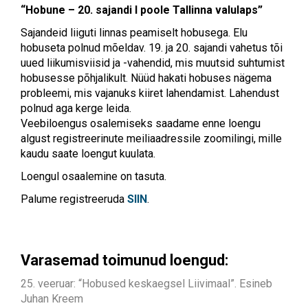
“Hobune – 20. sajandi I poole Tallinna valulaps”
Sajandeid liiguti linnas peamiselt hobusega. Elu
hobuseta polnud mõeldav. 19. ja 20. sajandi vahetus tõi
uued liikumisviisid ja -vahendid, mis muutsid suhtumist
hobusesse põhjalikult. Nüüd hakati hobuses nägema
probleemi, mis vajanuks kiiret lahendamist. Lahendust
polnud aga kerge leida.
Veebiloengus osalemiseks saadame enne loengu
algust registreerinute meiliaadressile zoomilingi, mille
kaudu saate loengut kuulata.
Loengul osaalemine on tasuta.
Palume registreeruda
SIIN
.
Varasemad toimunud loengud:
25. veeruar: “Hobused keskaegsel Liivimaal”. Esineb
Juhan Kreem