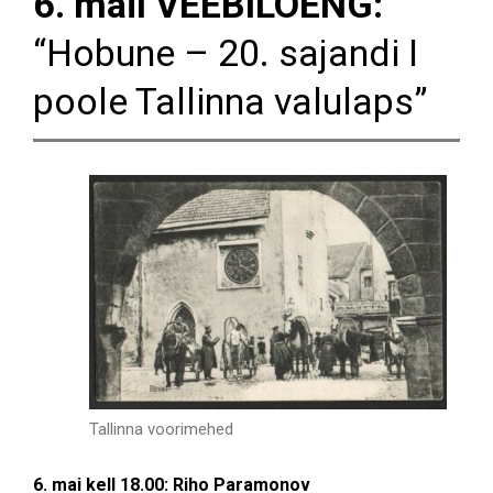
6. mail VEEBILOENG:
“Hobune – 20. sajandi I
poole Tallinna valulaps”
Tallinna voorimehed
6. mai kell 18.00: Riho Paramonov