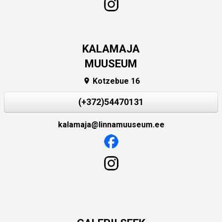
KALAMAJA
MUUSEUM
Kotzebue 16

(+372)54470131
kalamaja@linnamuuseum.ee