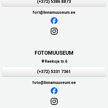
(+372) 5386 8873
fort@linnamuuseum.ee
FOTOMUUSEUM
Raekoja tn 6

(+372) 5331 7361
foto@linnamuuseum.ee