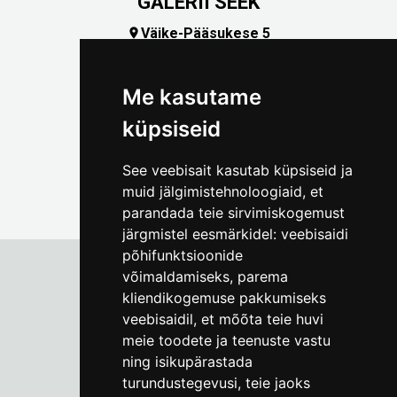
GALERII SEEK
Väike-Pääsukese 5

(+372) 5309 7535
foto@linnamuuseum.ee
Me kasutame
küpsiseid
See veebisait kasutab küpsiseid ja
muid jälgimistehnoloogiaid, et
parandada teie sirvimiskogemust
järgmistel eesmärkidel:
veebisaidi
põhifunktsioonide
võimaldamiseks
,
parema
kliendikogemuse pakkumiseks
Tallinna Linnamuuseum
veebisaidil
,
et mõõta teie huvi
Vene 17
meie toodete ja teenuste vastu
ning isikupärastada
E-R kell 9-17
(+372) 610 4178
turundustegevusi
,
teie jaoks