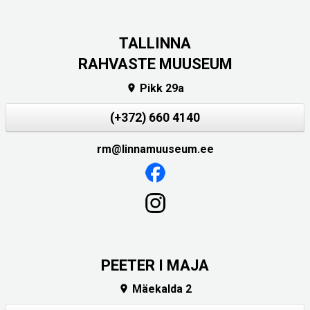
TALLINNA
RAHVASTE MUUSEUM
Pikk 29a

(+372) 660 4140
rm@linnamuuseum.ee
PEETER I MAJA
Mäekalda 2
