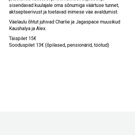
sisendavad kuulajale oma sõnumiga väärtuse tunnet,
aktsepteerivust ja toetavad inimese väe avaldumist.
Väelaulu õhtut juhivad Charlie ja Jagaspace muusikud
Kaushalya ja Alex.
Täispilet 15€
Sooduspilet 13€ (õpilased, pensionärid, töötud)