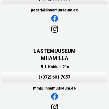
peetri@linnamuuseum.ee
LASTEMUUSEUM
MIIAMILLA
L.Koidula 21c

(+372) 601 7057
mm@linnamuuseum.ee