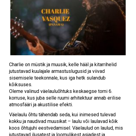
Charlie on müstik ja muusik, kelle hääl ja kitarrihelid
jutustavad kuulajale armastuslugusid ja viivad
sisemisele teekonnale, kus iga hetk sulandub
kõiksuses.
Oleme valinud väelauluõhtuks keskaegse torni 6.
korruse, kus juba selle ruumi arhitektuur annab erilise
atmosfääri ja akustilise efekti.
Väelaulu õhtu tähendab seda, kui inimesed tulevad
kokku ja naudivad muusikat – laulu või laulavad kõik
koos õhtujuhi eestvedamisel. Väelaulud on laulud, mis
jutustavad ilusatest ja loomulikest asjadest ja