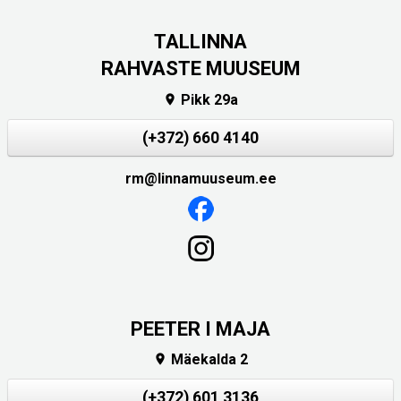
TALLINNA
RAHVASTE MUUSEUM
Pikk 29a

(+372) 660 4140
rm@linnamuuseum.ee
PEETER I MAJA
Mäekalda 2

(+372) 601 3136