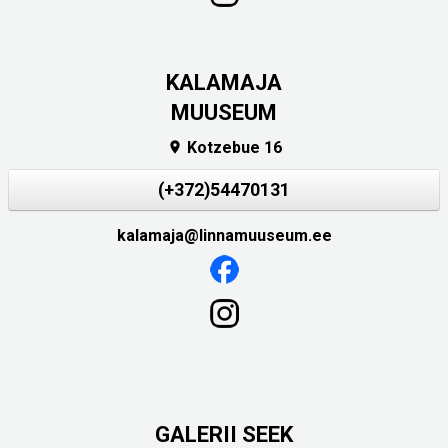
KALAMAJA
MUUSEUM
Kotzebue 16

(+372)54470131
kalamaja@linnamuuseum.ee
GALERII SEEK