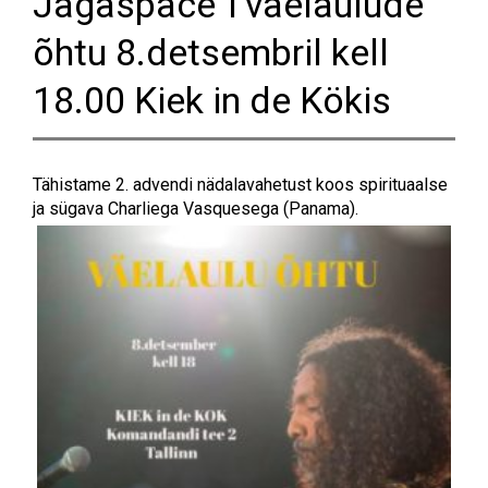
Jagaspace´i väelaulude
õhtu 8.detsembril kell
18.00 Kiek in de Kökis
Tähistame 2. advendi nädalavahetust koos spirituaalse
ja sügava Charliega Vasquesega (Panama).