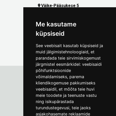
Väike-Pääsukese 5

(+372) 5309 7535
foto@linnamuuseum.ee
Me kasutame
küpsiseid
See veebisait kasutab küpsiseid ja
muid jälgimistehnoloogiaid, et
parandada teie sirvimiskogemust
järgmistel eesmärkidel:
veebisaidi
põhifunktsioonide
võimaldamiseks
,
parema
kliendikogemuse pakkumiseks
Tallinna Linnamuuseum
veebisaidil
,
et mõõta teie huvi
Vene 17
meie toodete ja teenuste vastu
ning isikupärastada
E-R kell 9-17
(+372) 610 4178
turundustegevusi
,
teie jaoks
asjakohasemate reklaamide