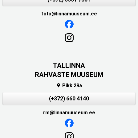
foto@linnamuuseum.ee
TALLINNA
RAHVASTE MUUSEUM
Pikk 29a

(+372) 660 4140
rm@linnamuuseum.ee