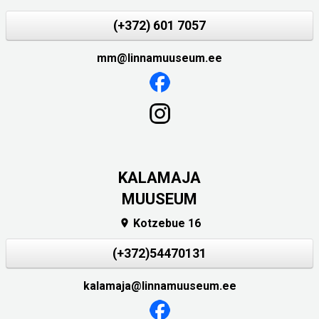
(+372) 601 7057
mm@linnamuuseum.ee
KALAMAJA
MUUSEUM
Kotzebue 16

(+372)54470131
kalamaja@linnamuuseum.ee