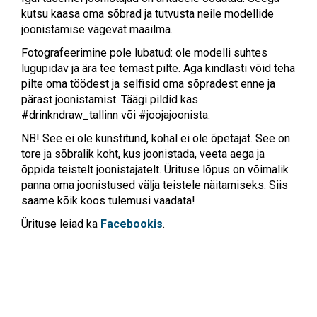
kutsu kaasa oma sõbrad ja tutvusta neile modellide
joonistamise vägevat maailma.
Fotografeerimine pole lubatud: ole modelli suhtes
lugupidav ja ära tee temast pilte. Aga kindlasti võid teha
pilte oma töödest ja selfisid oma sõpradest enne ja
pärast joonistamist. Täägi pildid kas
#drinkndraw_tallinn või #joojajoonista.
NB! See ei ole kunstitund, kohal ei ole õpetajat. See on
tore ja sõbralik koht, kus joonistada, veeta aega ja
õppida teistelt joonistajatelt. Ürituse lõpus on võimalik
panna oma joonistused välja teistele näitamiseks. Siis
saame kõik koos tulemusi vaadata!
Ürituse leiad ka
Facebookis
.