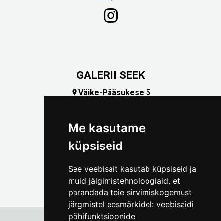
GALERII SEEK
Väike-Pääsukese 5

(+372) 5309 7535
foto@linnamuuseum.ee
Me kasutame
küpsiseid
See veebisait kasutab küpsiseid ja
muid jälgimistehnoloogiaid, et
parandada teie sirvimiskogemust
järgmistel eesmärkidel:
veebisaidi
põhifunktsioonide