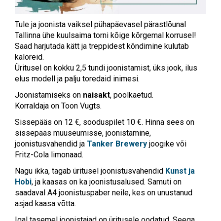
Tule ja joonista vaiksel pühapäevasel pärastlõunal
Tallinna ühe kuulsaima torni kõige kõrgemal korrusel!
Saad harjutada kätt ja treppidest kõndimine kulutab
kaloreid.
Üritusel on kokku 2,5 tundi joonistamist, üks jook, ilus
elus modell ja palju toredaid inimesi.
Joonistamiseks on
naisakt
, poolkaetud.
Korraldaja on Toon Vugts.
Sissepääs on 12 €, sooduspilet 10 €. Hinna sees on
sissepääs muuseumisse, joonistamine,
joonistusvahendid ja
Tanker Brewery
joogike või
Fritz-Cola limonaad.
Nagu ikka, tagab üritusel joonistusvahendid
Kunst ja
Hobi
, ja kaasas on ka joonistusalused. Samuti on
saadaval A4 joonistuspaber neile, kes on unustanud
asjad kaasa võtta.
Igal tasemel joonistajad on üritusele oodatud. Seega