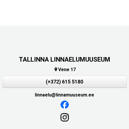
TALLINNA LINNAELUMUUSEUM
Vene 17

(+372) 615 5180
linnaelu@linnamuuseum.ee