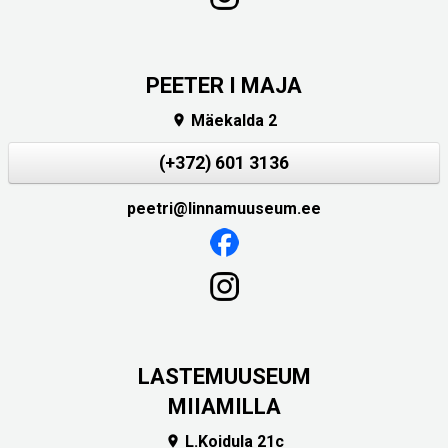
PEETER I MAJA
Mäekalda 2

(+372) 601 3136
peetri@linnamuuseum.ee
LASTEMUUSEUM
MIIAMILLA
L.Koidula 21c
