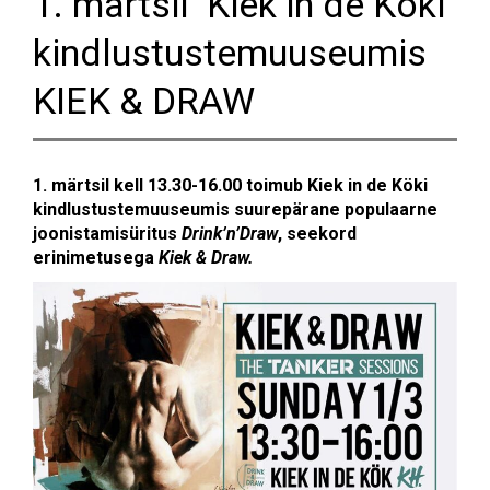
1. märtsil Kiek in de Köki
kindlustustemuuseumis
KIEK & DRAW
1. märtsil kell 13.30-16.00 toimub Kiek in de Köki
kindlustustemuuseumis suurepärane populaarne
joonistamisüritus
Drink’n’Draw
, seekord
erinimetusega
Kiek & Draw.