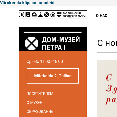
Värskenda küpsise seadeid
Peamenüü
О НАС
С но
Cp–Вс 11.00–18.00
Tallinna
Linnamuuseum
Mäekalda 2, Tallinn
ПОСЕТИТЕЛЯМ
О МУЗЕЕ
ОБРАЗОВАНИЕ