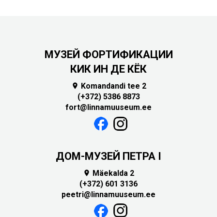
МУЗЕЙ ФОРТИФИКАЦИИ
КИК ИН ДЕ КЁК
Komandandi tee 2

(+372) 5386 8873
fort@linnamuuseum.ee
ДОМ-МУЗЕЙ ПЕТРА I
Mäekalda 2

(+372) 601 3136
peetri@linnamuuseum.ee