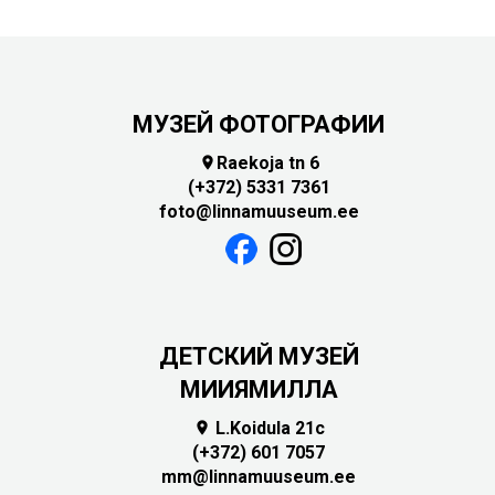
МУЗЕЙ ФОТОГРАФИИ
Raekoja tn 6

(+372) 5331 7361
foto@linnamuuseum.ee
ДЕТСКИЙ МУЗЕЙ
МИИЯМИЛЛА
L.Koidula 21c

(+372) 601 7057
mm@linnamuuseum.ee