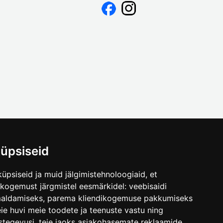
üpsiseid
üpsiseid ja muid jälgimistehnoloogiaid, et
.ee
skogemust järgmistel eesmärkidel:
veebisaidi
maldamiseks
,
parema kliendikogemuse pakkumiseks
ie huvi meie toodete ja teenuste vastu ning
stegevusi
,
teie jaoks asjakohasemate reklaamide