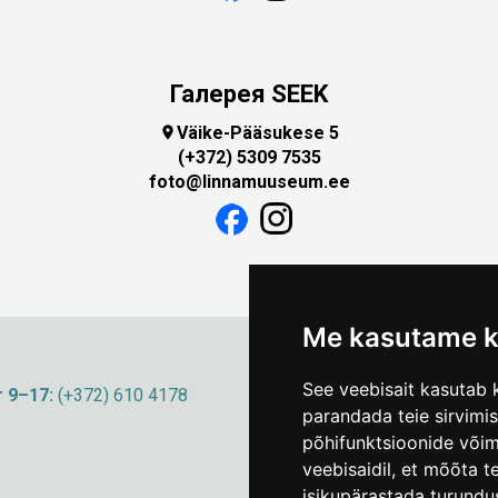
Галерея SEEK
Väike-Pääsukese 5

(+372) 5309 7535
foto@linnamuuseum.ee
Me kasutame k
See veebisait kasutab k
 9–17:
(+372) 610 4178
info@linnamuuseum
parandada teie sirvimi
põhifunktsioonide või
veebisaidil
,
et mõõta te
isikupärastada turundu