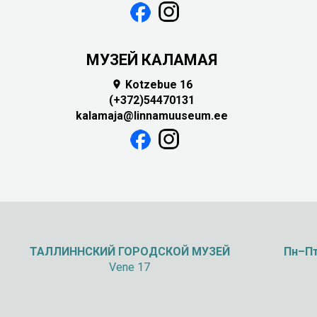
МУЗЕЙ КАЛАМАЯ
Kotzebue 16

(+372)54470131
kalamaja@linnamuuseum.ee
ТАЛЛИННСКИЙ
ГОРОДСКОЙ МУЗЕЙ
Пн–Пт
Vene 17