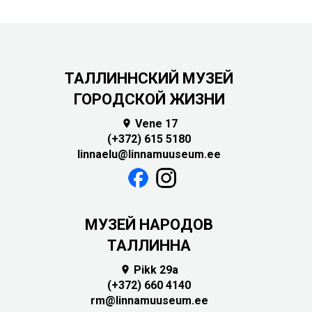
ТАЛЛИННСКИЙ МУЗЕЙ
ГОРОДСКОЙ ЖИЗНИ
Vene 17

(+372) 615 5180
linnaelu@linnamuuseum.ee
MУЗЕЙ НАРОДОВ
ТАЛЛИННА
Pikk 29a

(+372) 660 4140
rm@linnamuuseum.ee