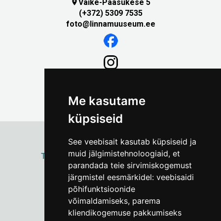
Väike-Pääsukese 5

(+372) 5309 7535
foto@linnamuuseum.ee
Me kasutame
küpsiseid
See veebisait kasutab küpsiseid ja
muid jälgimistehnoloogiaid, et
ТАЛЛИННСКИЙ
ГОРОДСКОЙ МУЗЕЙ
parandada teie sirvimiskogemust
Vene 17
järgmistel eesmärkidel:
veebisaidi
põhifunktsioonide
Пн–Пт 9–17:
(+372) 610 4178
võimaldamiseks
,
parema
kliendikogemuse pakkumiseks
info@linnamuuseum.ee