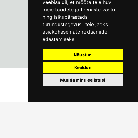
veebisaidil
,
et mõõta teie huvi
meie toodete ja teenuste vastu
ning isikupärastada
turundustegevusi
,
teie jaoks
asjakohasemate reklaamide
edastamiseks
.
Nõustun
Keeldun
Muuda minu eelistusi