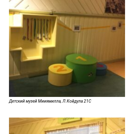
Детский музей Мииямилла, Л.Койдула 21C