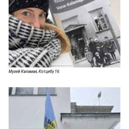
Музей Каламая, Котцебу 16