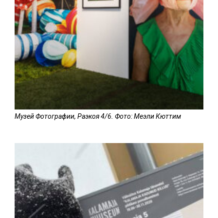
Музей Фотографии, Раэкоя 4/6. Фото: Меэли Кюттим