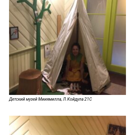
Детский музей Мииямилла, Л.Койдула 21C