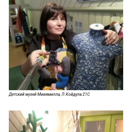
Детский музей Мииямилла, Л.Койдула 21C