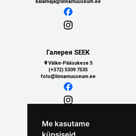
kalamaja@linnamuuseum.ee
Галерея SEEK
Väike-Pääsukese 5

(+372) 5309 7535
foto@linnamuuseum.ee
Me kasutame
küpsiseid