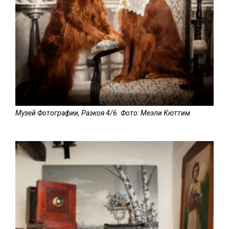
Музей Фотографии, Раэкоя 4/6. Фото: Меэли Кюттим