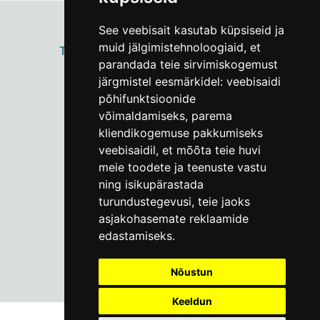
See veebisait kasutab küpsiseid ja
muid jälgimistehnoloogiaid, et
ТАЛЛИННСКИЙ
ГОРОДСКОЙ МУЗЕЙ
parandada teie sirvimiskogemust
Vene 17
järgmistel eesmärkidel:
veebisaidi
põhifunktsioonide
Пн–Пт 9–17:
(+372) 610 4178
võimaldamiseks
,
parema
kliendikogemuse pakkumiseks
info@linnamuuseum.ee
veebisaidil
,
et mõõta teie huvi
meie toodete ja teenuste vastu
ning isikupärastada
turundustegevusi
,
teie jaoks
asjakohasemate reklaamide
edastamiseks
.
Nõustun
Keeldun