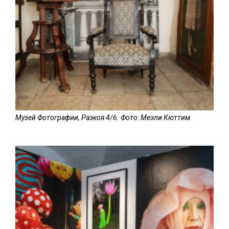
Музей Фотографии, Раэкоя 4/6. Фото: Меэли Кюттим