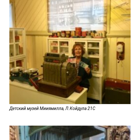
Детский музей Мииямилла, Л.Койдула 21C