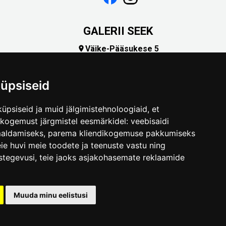
GALERII SEEK
Väike-Pääsukese 5

(+372) 5309 7535
foto@linnamuuseum.ee
üpsiseid
üpsiseid ja muid jälgimistehnoloogiaid, et
skogemust järgmistel eesmärkidel:
veebisaidi
maldamiseks
,
parema kliendikogemuse pakkumiseks
ie huvi meie toodete ja teenuste vastu ning
stegevusi
,
teie jaoks asjakohasemate reklaamide
.ee
Muuda minu eelistusi