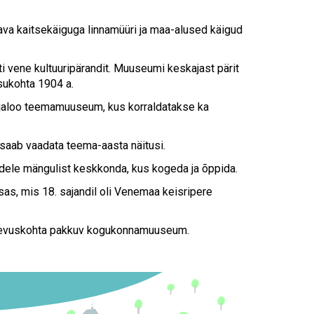
Touch
device
ava kaitsekäiguga linnamüüri ja maa-alused käigud
users
can
use
i vene kultuuripärandit. Muuseumi keskajast pärit
touch
sukohta 1904 a.
and
ajaloo teemamuuseum, kus korraldatakse ka
swipe
gestures.
 saab vaadata teema-aasta näitusi.
edele mängulist keskkonda, kus kogeda ja õppida.
s, mis 18. sajandil oli Venemaa keisripere
tegevuskohta pakkuv kogukonnamuuseum.