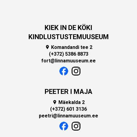
KIEK IN DE KÖKI
KINDLUSTUSTEMUUSEUM
Komandandi tee 2

(+372) 5386 8873
fort@linnamuuseum.ee
PEETER I MAJA
Mäekalda 2

(+372) 601 3136
peetri@linnamuuseum.ee