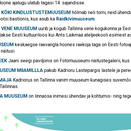
Hoone ajalugu ulatub tagasi 14. sajandisse.
DE KÖKI KINDLUSTUSTEMUUSEUM
hõlmab neli torni, neid ühend
ootsi bastionis, kus asub ka
Raidkivimuuseum
.
A VENE MUUSEUM
uurib ja kogub Tallinna vene kogukonna ja Eest
takse Eesti kultuuriloos kui Ants Laikmaa ateljeekooli esimest a
USEUM
keskaegse raevangla hoones raekoja taga on Eesti foto
näitusi.
EEK
Jaani seegi paviljonis on Fotomuuseumi näitustegalerii, kus
USEUM MIIAMILLLA
pakub Kadrioru Lastepargis lastele ja per
 MAJA
Kadriorus on Tallinna vanim muuseum kunagises suvemõisa
Tallinnas.
JA MUUSEUM
on linnaosa inimesi ühendav ja kohtumis- ning 