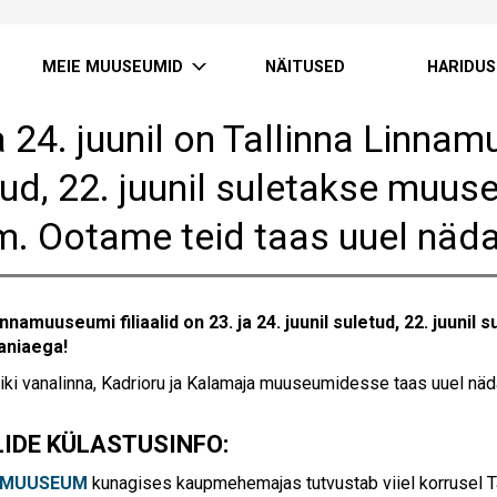
MEIE MUUSEUMID
NÄITUSED
HARIDUS
a 24. juunil on Tallinna Linnam
tud, 22. juunil suletakse muus
m. Ootame teid taas uuel näda
innamuuseumi filiaalid on 23. ja 24. juunil suletud, 22. juuni
aaniaega!
ki vanalinna, Kadrioru ja Kalamaja muuseumidesse taas uuel näda
LIDE KÜLASTUSINFO:
UMUUSEUM
kunagises kaupmehemajas tutvustab viiel korrusel Ta