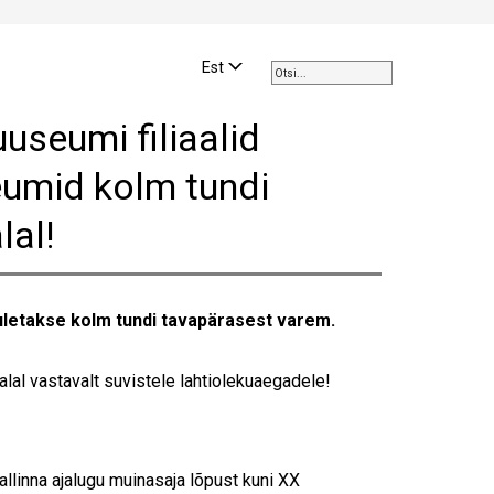
Use
the
Est
up
and
uuseumi filiaalid
down
arrows
eumid kolm tundi
to
select
lal!
a
result.
Press
enter
l suletakse kolm tundi tavapärasest varem.
to
go
to
lal vastavalt suvistele lahtiolekuaegadele!
the
selected
search
result.
llinna ajalugu muinasaja lõpust kuni XX