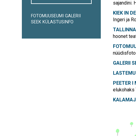
sajandini. 
KIEK IN 
FOTOMUUSEUMI GALERII
Ingeri ja R
SEEK KÜLASTUSINFO
TALLINN
hoonet tea
FOTOMU
nüüdisfoto 
GALERII S
LASTEMU
PEETER I
elukohaks 
KALAMA