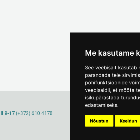
Me kasutame k
See veebisait kasutab k
parandada teie sirvimi
põhifunktsioonide või
veebisaidil
,
et mõõta te
isikupärastada turundu
edastamiseks
.
ll 9-17
(+372) 610 4178
info@linnamuuseum
Küpsisepoliitika
Nõustun
Keeldun