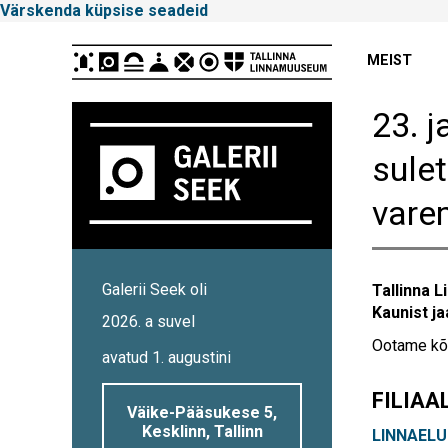
Värskenda küpsise seadeid
Peamenüü
MEIST
23. j
sule
vare
Tallinna
Galerii Seek oli
Tallinna L
Linnamuuseum
Kaunist j
2026. a suvel
Ootame kõi
avatud 1. augustini
FILIAA
Väike-Pääsukese 5,
Kesklinn, Tallinn
LINNAEL