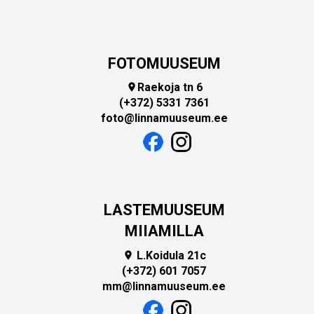
FOTOMUUSEUM
Raekoja tn 6

(+372) 5331 7361
foto@linnamuuseum.ee
LASTEMUUSEUM
MIIAMILLA
L.Koidula 21c

(+372) 601 7057
mm@linnamuuseum.ee