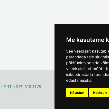
Me kasutame k
See veebisait kasutab k
parandada teie sirvimi
põhifunktsioonide või
veebisaidil
,
et mõõta te
isikupärastada turundu
edastamiseks
.
ll 9-17
(+372) 610 4178
info@linnamuuseum
Küpsisepoliitika
Nõustun
Keeldun