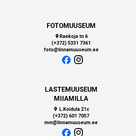
FOTOMUUSEUM
Raekoja tn 6

(+372) 5331 7361
foto@linnamuuseum.ee
LASTEMUUSEUM
MIIAMILLA
L.Koidula 21c

(+372) 601 7057
mm@linnamuuseum.ee