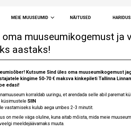
MEIE MUUSEUMID
NÄITUSED
HARIDUS
 oma muuseumikogemust ja 
eks aastaks!
eumisõber! Kutsume Sind üles oma muuseumikogemust ja
stajatele kingime 50-70 € maksva kinkepileti Tallinna Linna
loe edasi!
innamuuseum korraldab uuringu, et arendada selle abil paremat 
e küsimustele
SIIN
e vastamiseks kulub aega umbes 2-3 minutit.
us on meile väga oluline, kuna aitab mõista, mida meie muuseum
veelgi meeldejäävamaks muuta.