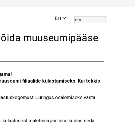
Use
the
Est
up
and
võida muuseumipääse
down
arrows
to
select
a
result.
gama!
Press
muuseumi filiaalide külastamiseks. Kui tekkis
enter
to
go
külastuskogemust. Uuringus osalemiseks vasta
to
the
selected
i külastusest mäletama jäid ning kuidas seda
search
result.