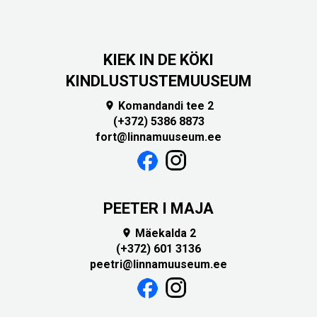
KIEK IN DE KÖKI
KINDLUSTUSTEMUUSEUM
Komandandi tee 2

(+372) 5386 8873
fort@linnamuuseum.ee
PEETER I MAJA
Mäekalda 2

(+372) 601 3136
peetri@linnamuuseum.ee