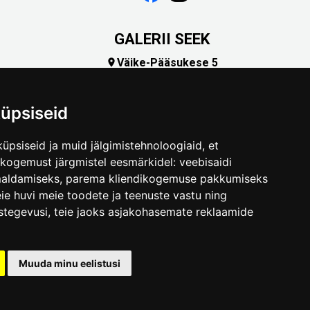
GALERII SEEK
Väike-Pääsukese 5

(+372) 5309 7535
foto@linnamuuseum.ee
üpsiseid
üpsiseid ja muid jälgimistehnoloogiaid, et
skogemust järgmistel eesmärkidel:
veebisaidi
maldamiseks
,
parema kliendikogemuse pakkumiseks
ie huvi meie toodete ja teenuste vastu ning
stegevusi
,
teie jaoks asjakohasemate reklaamide
.ee
Muuda minu eelistusi