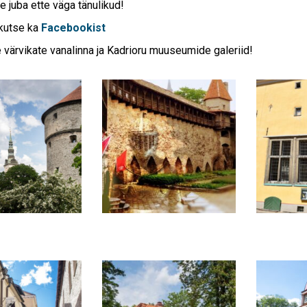
e juba ette väga tänulikud!
kutse ka
Facebookist
 värvikate vanalinna ja Kadrioru muuseumide galeriid!