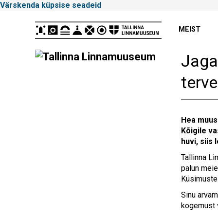
Värskenda küpsise seadeid
Peamenüü
MEIST
Jaga
Tallinna
terv
Linnamuuseum
Hea muus
Kõigile va
huvi, siis 
Tallinna L
palun mei
Küsimustel
Sinu arvam
kogemust 