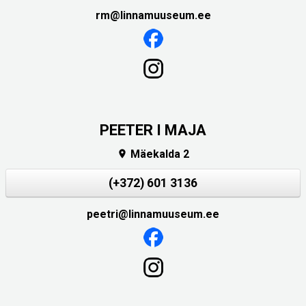
rm@linnamuuseum.ee
PEETER I MAJA
Mäekalda 2

(+372) 601 3136
peetri@linnamuuseum.ee