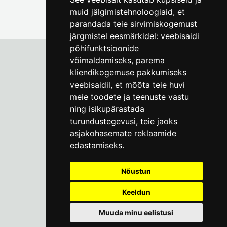
muid jälgimistehnoloogiaid, et
parandada teie sirvimiskogemust
järgmistel eesmärkidel:
veebisaidi
põhifunktsioonide
võimaldamiseks
,
parema
kliendikogemuse pakkumiseks
Tallinna Linnamuuseum
veebisaidil
,
et mõõta teie huvi
Vene 17
meie toodete ja teenuste vastu
ning isikupärastada
E-R kell 9-17
(+372) 610 4178
turundustegevusi
,
teie jaoks
asjakohasemate reklaamide
info@linnamuuseum.ee
edastamiseks
.
Küpsisepoliitika
Nõustun
Keeldun
Muuda minu eelistusi