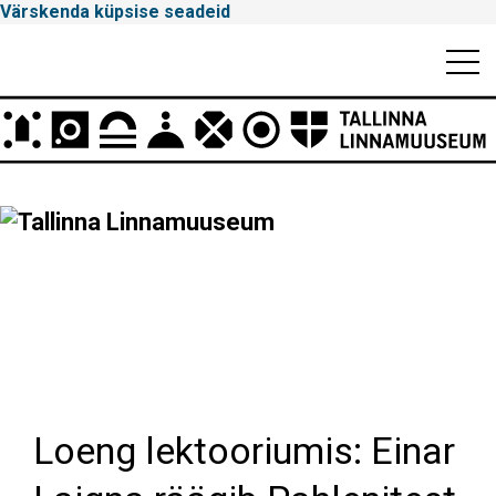
Värskenda küpsise seadeid
Mobiili
Men
Peamenüü
Tallinna
Linnamuuseum
Loeng lektooriumis: Einar