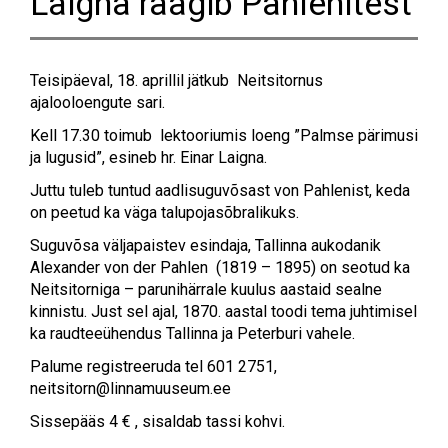
Laigna räägib Pahlenitest
Teisipäeval, 18. aprillil jätkub Neitsitornus
ajalooloengute sari.
Kell 17.30 toimub lektooriumis loeng ”Palmse pärimusi
ja lugusid”, esineb hr. Einar Laigna.
Juttu tuleb tuntud aadlisuguvõsast von Pahlenist, keda
on peetud ka väga talupojasõbralikuks.
Suguvõsa väljapaistev esindaja, Tallinna aukodanik
Alexander von der Pahlen (1819 – 1895) on seotud ka
Neitsitorniga – parunihärrale kuulus aastaid sealne
kinnistu. Just sel ajal, 1870. aastal toodi tema juhtimisel
ka raudteeühendus Tallinna ja Peterburi vahele.
Palume registreeruda tel 601 2751,
neitsitorn@linnamuuseum.ee
Sissepääs 4 € , sisaldab tassi kohvi.