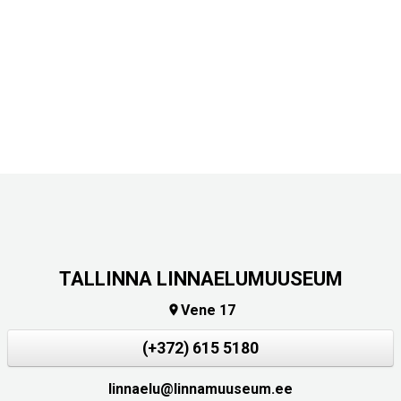
TALLINNA LINNAELUMUUSEUM
Vene 17

(+372) 615 5180
linnaelu@linnamuuseum.ee