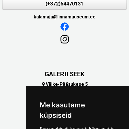
(+372)54470131
kalamaja@linnamuuseum.ee
GALERII SEEK
Väike-Pääsukese 5

(+372) 5309 7535
foto@linnamuuseum.ee
Me kasutame
küpsiseid
See veebisait kasutab küpsiseid ja