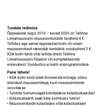
Tundide tellimine
Õppeaastal sügis 2019 – kevad 2020 on Tallinna
Linnamuuseumi muuseumitundide tavahind 4 €.
Tellides aga samal õppeaastal kolm või enam
muuseumitundi rakendub tundidele soodushind 3 €.
Kõik kolm tundi võib tellida ühest Tallinna
Linnamuuseumi filiaalist või komplekteerida
erinevatest. Soodustus ei kehti eriprogrammidele.
Pane tähele!
•
Kõik kolm tundi tuleb broneerida korraga, võtes
ühendust muuseumidega, kust muuseumitunde
soovitakse.
•
Tundide toimumisajad kinnitatakse külastuskaardile!
•
Külastuskaardi saab käte esimeses tunnis!
•
Muuseumitunde külastades võta külastuskaart