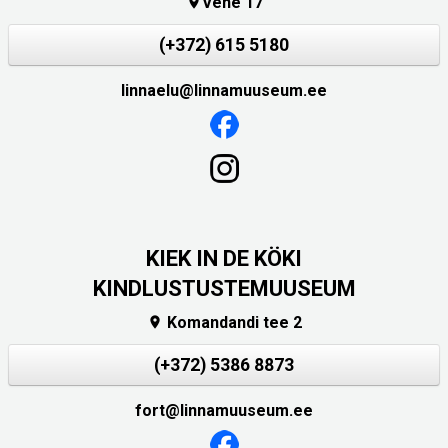
Vene 17

(+372) 615 5180
linnaelu@linnamuuseum.ee
KIEK IN DE KÖKI
KINDLUSTUSTEMUUSEUM
Komandandi tee 2

(+372) 5386 8873
fort@linnamuuseum.ee