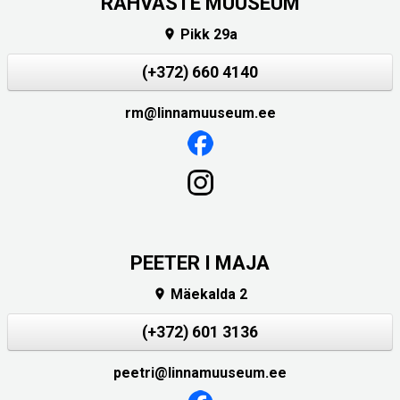
RAHVASTE MUUSEUM
Pikk 29a

(+372) 660 4140
rm@linnamuuseum.ee
PEETER I MAJA
Mäekalda 2

(+372) 601 3136
peetri@linnamuuseum.ee