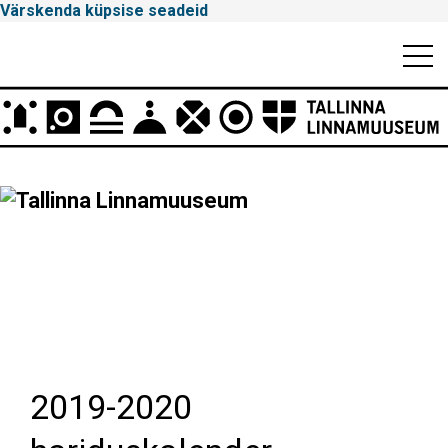
Värskenda küpsise seadeid
Mobiili
Men
Peamenüü
Tallinna
Linnamuuseum
2019-2020