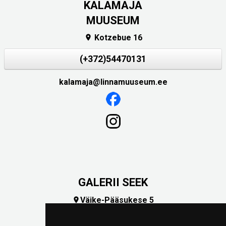
KALAMAJA
MUUSEUM
Kotzebue 16

(+372)54470131
kalamaja@linnamuuseum.ee
GALERII SEEK
Väike-Pääsukese 5

(+372) 5309 7535
foto@linnamuuseum.ee