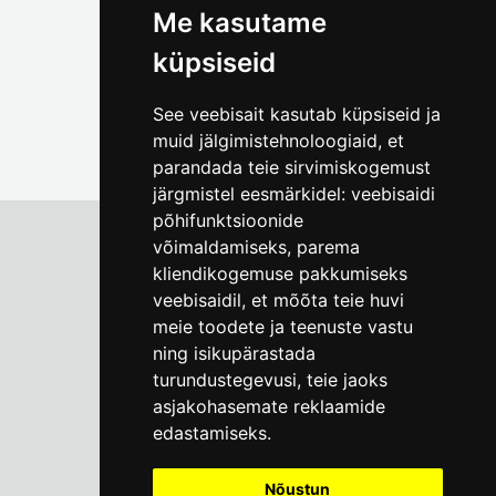
Me kasutame
küpsiseid
See veebisait kasutab küpsiseid ja
muid jälgimistehnoloogiaid, et
parandada teie sirvimiskogemust
järgmistel eesmärkidel:
veebisaidi
põhifunktsioonide
võimaldamiseks
,
parema
kliendikogemuse pakkumiseks
Tallinna Linnamuuseum
veebisaidil
,
et mõõta teie huvi
Vene 17
meie toodete ja teenuste vastu
ning isikupärastada
E-R kell 9-17
(+372) 610 4178
turundustegevusi
,
teie jaoks
asjakohasemate reklaamide
info@linnamuuseum.ee
edastamiseks
.
Küpsisepoliitika
Nõustun