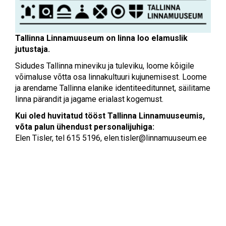
Tallinna Linnamuuseum on linna loo elamuslik
jutustaja.
Sidudes Tallinna mineviku ja tuleviku, loome kõigile
võimaluse võtta osa linnakultuuri kujunemisest. Loome
ja arendame Tallinna elanike identiteeditunnet, säilitame
linna pärandit ja jagame erialast kogemust.
Kui oled huvitatud tööst Tallinna Linnamuuseumis,
võta palun ühendust personalijuhiga:
Elen Tisler, tel 615 5196,
elen.tisler@linnamuuseum.ee