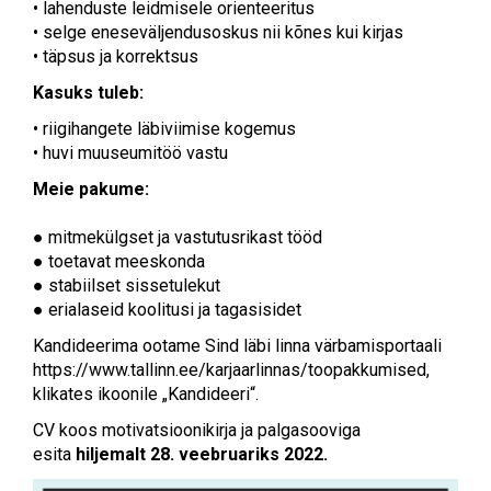
• lahenduste leidmisele orienteeritus
• selge eneseväljendusoskus nii kõnes kui kirjas
• täpsus ja korrektsus
Kasuks tuleb:
• riigihangete läbiviimise kogemus
• huvi muuseumitöö vastu
Meie pakume:
● mitmekülgset ja vastutusrikast tööd
● toetavat meeskonda
● stabiilset sissetulekut
● erialaseid koolitusi ja tagasisidet
Kandideerima ootame Sind läbi linna värbamisportaali
https://www.tallinn.ee/karjaarlinnas/toopakkumised,
klikates ikoonile „Kandideeri“.
CV koos motivatsioonikirja ja palgasooviga
esita
hiljemalt 28. veebruariks 2022.