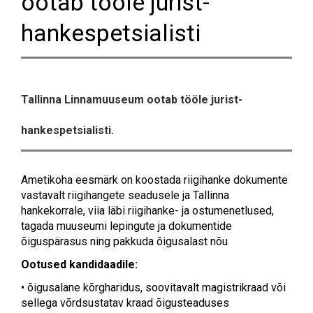
ootab tööle jurist-
hankespetsialisti
Tallinna Linnamuuseum ootab tööle jurist-
hankespetsialisti.
Ametikoha eesmärk on koostada riigihanke dokumente
vastavalt riigihangete seadusele ja Tallinna
hankekorrale, viia läbi riigihanke- ja ostumenetlused,
tagada muuseumi lepingute ja dokumentide
õiguspärasus ning pakkuda õigusalast nõu
Ootused kandidaadile:
• õigusalane kõrgharidus, soovitavalt magistrikraad või
sellega võrdsustatav kraad õigusteaduses