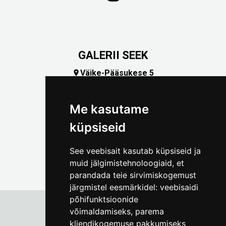
GALERII SEEK
Väike-Pääsukese 5

(+372) 5309 7535
foto@linnamuuseum.ee
Me kasutame
küpsiseid
See veebisait kasutab küpsiseid ja
muid jälgimistehnoloogiaid, et
parandada teie sirvimiskogemust
järgmistel eesmärkidel:
veebisaidi
põhifunktsioonide
võimaldamiseks
,
parema
kliendikogemuse pakkumiseks
Tallinna Linnamuuseum