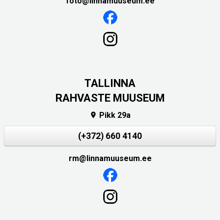
foto@linnamuuseum.ee
TALLINNA
RAHVASTE MUUSEUM
Pikk 29a

(+372) 660 4140
rm@linnamuuseum.ee