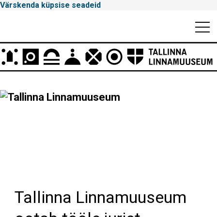
Värskenda küpsise seadeid
Mobiili
Men
Peamenüü
Tallinna
Linnamuuseum
Tallinna Linnamuuseum