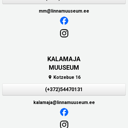
mm@linnamuuseum.ee
KALAMAJA
MUUSEUM
Kotzebue 16

(+372)54470131
kalamaja@linnamuuseum.ee