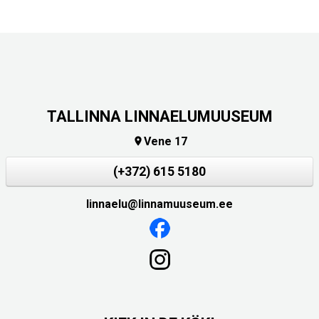
TALLINNA LINNAELUMUUSEUM
Vene 17

(+372) 615 5180
linnaelu@linnamuuseum.ee