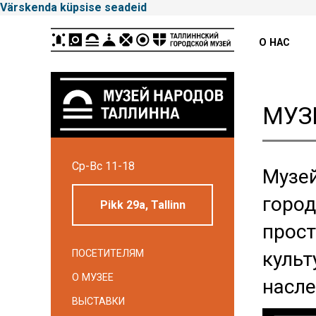
Värskenda küpsise seadeid
Peamenüü
О НАС
МУЗ
Tallinna
Ср-Вс 11-18
Linnamuuseum
Музей
город
Pikk 29a, Tallinn
прост
ПОСЕТИТЕЛЯМ
культ
О МУЗЕЕ
насле
ВЫСТАВКИ