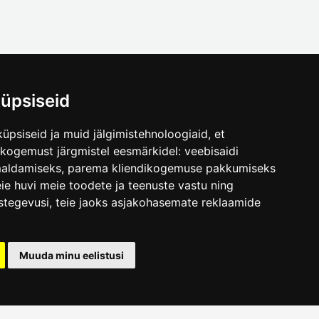
üpsiseid
üpsiseid ja muid jälgimistehnoloogiaid, et
.ee
skogemust järgmistel eesmärkidel:
veebisaidi
maldamiseks
,
parema kliendikogemuse pakkumiseks
ie huvi meie toodete ja teenuste vastu ning
stegevusi
,
teie jaoks asjakohasemate reklaamide
Muuda minu eelistusi