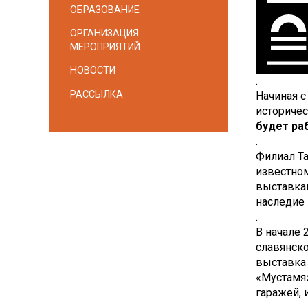
ОБРАЗОВАНИЕ
ОРГАНИЗАЦИЯ
МЕРОПРИЯТИЙ
НОВОСТИ
.
РАССЫЛКА
Начиная с
историче
будет ра
.
Филиал Та
известно
выставкам
наследие 
.
В начале 
славянско
выставка 
«Мустамяэ
гаражей, 
.