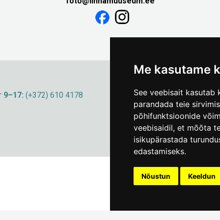
foto@linnamuuseum.ee
Me kasutame k
See veebisait kasutab k
 9–17:
(+372) 610 4178
info@linnamuuseum
parandada teie sirvimi
põhifunktsioonide või
veebisaidil
,
et mõõta te
isikupärastada turundu
edastamiseks
.
Nõustun
Keeldun