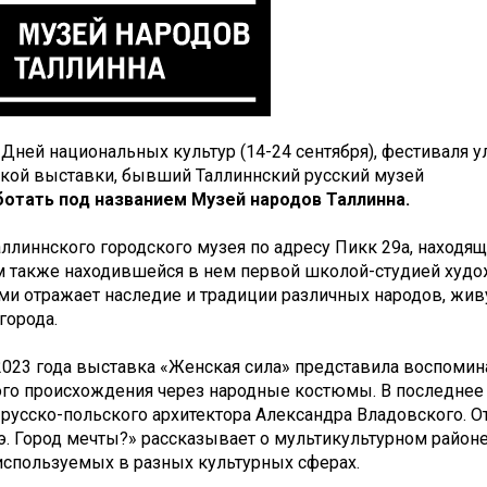
 Дней национальных культур (14-24 сентября), фестиваля у
ской выставки, бывший Таллиннский русский музей
ботать под названием
Музей народов Таллинна.
ллиннского городского музея по адресу Пикк 29а, находя
м также находившейся в нем первой школой-студией худо
и отражает наследие и традиции различных народов, живу
города.
2023 года выставка «Женская сила» представила воспоми
го происхождения через народные костюмы. В последнее 
русско-польского архитектора Александра Владовского. 
. Город мечты?» рассказывает о мультикультурном районе
используемых в разных культурных сферах.