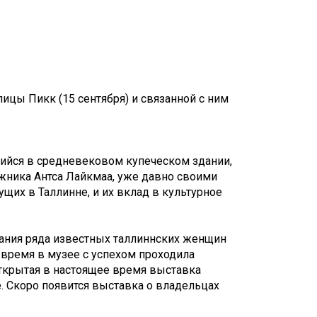
Touch
device
users
can
use
touch
and
лицы Пикк (15 сентября) и связанной с ним
swipe
gestures.
щийся в средневековом купеческом здании,
жника Антса Лайкмаа, уже давно своими
щих в Таллинне, и их вклад в культурное
нания ряда известных таллиннских женщин
время в музее с успехом проходила
Открытая в настоящее время выставка
. Скоро появится выставка о владельцах