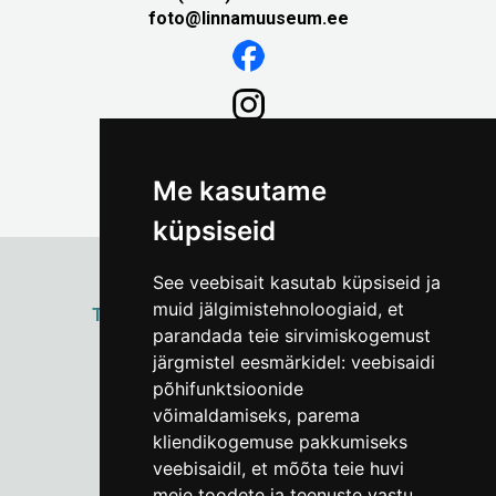
foto@linnamuuseum.ee
Me kasutame
küpsiseid
See veebisait kasutab küpsiseid ja
muid jälgimistehnoloogiaid, et
ТАЛЛИННСКИЙ
ГОРОДСКОЙ МУЗЕЙ
parandada teie sirvimiskogemust
Vene 17
järgmistel eesmärkidel:
veebisaidi
põhifunktsioonide
Пн–Пт 9–17:
(+372) 610 4178
võimaldamiseks
,
parema
kliendikogemuse pakkumiseks
info@linnamuuseum.ee
veebisaidil
,
et mõõta teie huvi
meie toodete ja teenuste vastu