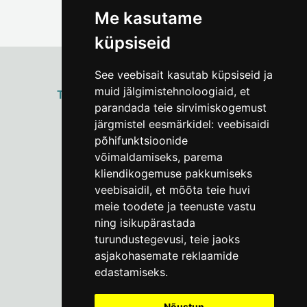
Me kasutame
küpsiseid
See veebisait kasutab küpsiseid ja
muid jälgimistehnoloogiaid, et
ТАЛЛИННСКИЙ
ГОРОДСКОЙ МУЗЕЙ
parandada teie sirvimiskogemust
Vene 17
järgmistel eesmärkidel:
veebisaidi
põhifunktsioonide
Пн–Пт 9–17:
(+372) 610 4178
võimaldamiseks
,
parema
kliendikogemuse pakkumiseks
info@linnamuuseum.ee
veebisaidil
,
et mõõta teie huvi
meie toodete ja teenuste vastu
ning isikupärastada
turundustegevusi
,
teie jaoks
asjakohasemate reklaamide
edastamiseks
.
Nõustun