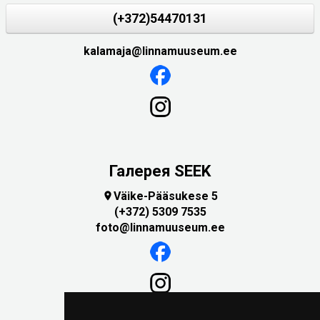
(+372)54470131
kalamaja@linnamuuseum.ee
Галерея SEEK
Väike-Pääsukese 5

(+372) 5309 7535
foto@linnamuuseum.ee