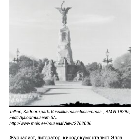
Tallinn, Kadrioru park, Russalka mälestussammas. , AM N 19295,
Eesti Ajaloomuuseum SA,
http://www.muis.ee/museaalView/2762006
Журналист, литератор, кинодокументалист Элла