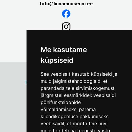
foto@linnamuuseum.ee
Me kasutame
küpsiseid
See veebisait kasutab küpsiseid ja
muid jälgimistehnoloogiaid, et
ТАЛЛИННСКИЙ
ГОРОДСКОЙ МУЗЕЙ
parandada teie sirvimiskogemust
Vene 17
järgmistel eesmärkidel:
veebisaidi
põhifunktsioonide
Пн–Пт 9–17:
(+372) 610 4178
võimaldamiseks
,
parema
kliendikogemuse pakkumiseks
info@linnamuuseum.ee
veebisaidil
,
et mõõta teie huvi
meie toodete ja teenuste vastu