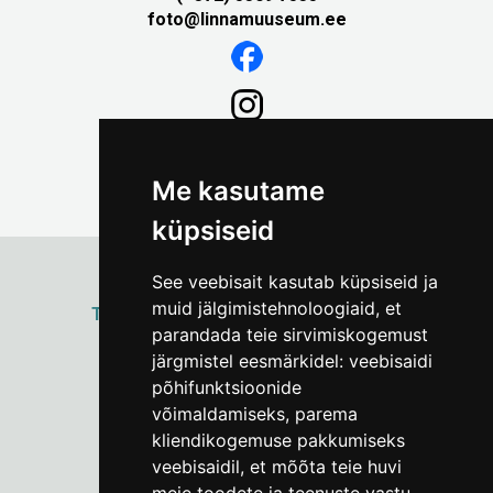
foto@linnamuuseum.ee
Me kasutame
küpsiseid
See veebisait kasutab küpsiseid ja
muid jälgimistehnoloogiaid, et
ТАЛЛИННСКИЙ
ГОРОДСКОЙ МУЗЕЙ
parandada teie sirvimiskogemust
Vene 17
järgmistel eesmärkidel:
veebisaidi
põhifunktsioonide
Пн–Пт 9–17:
(+372) 610 4178
võimaldamiseks
,
parema
kliendikogemuse pakkumiseks
info@linnamuuseum.ee
veebisaidil
,
et mõõta teie huvi