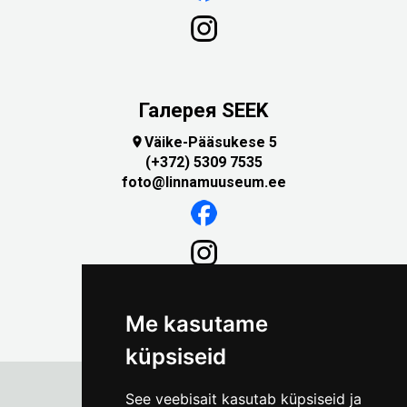
Галерея SEEK
Väike-Pääsukese 5

(+372) 5309 7535
foto@linnamuuseum.ee
Me kasutame
küpsiseid
See veebisait kasutab küpsiseid ja