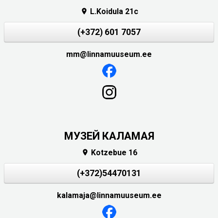
L.Koidula 21c

(+372) 601 7057
mm@linnamuuseum.ee
МУЗЕЙ КАЛАМАЯ
Kotzebue 16

(+372)54470131
kalamaja@linnamuuseum.ee