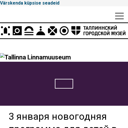
Värskenda küpsise seadeid
Mobiili
Men
Peamenüü
Tallinna
Linnamuuseum
3 января новогодняя