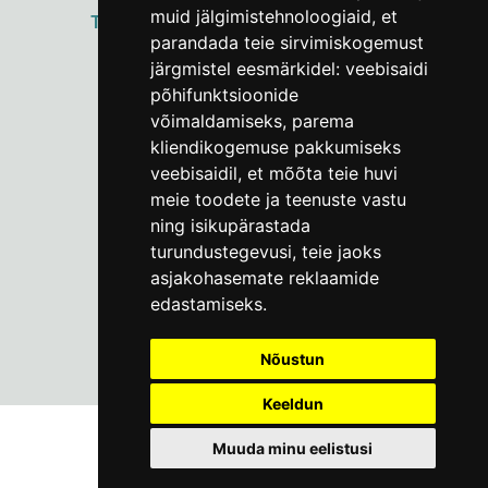
muid jälgimistehnoloogiaid, et
ТАЛЛИННСКИЙ
ГОРОДСКОЙ МУЗЕЙ
parandada teie sirvimiskogemust
Vene 17
järgmistel eesmärkidel:
veebisaidi
põhifunktsioonide
Пн–Пт 9–17:
(+372) 610 4178
võimaldamiseks
,
parema
kliendikogemuse pakkumiseks
info@linnamuuseum.ee
veebisaidil
,
et mõõta teie huvi
meie toodete ja teenuste vastu
ning isikupärastada
turundustegevusi
,
teie jaoks
asjakohasemate reklaamide
edastamiseks
.
Nõustun
Keeldun
Muuda minu eelistusi