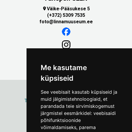
Väike-Pääsukese 5

(+372) 5309 7535
foto@linnamuuseum.ee
Me kasutame
küpsiseid
See veebisait kasutab küpsiseid ja
muid jälgimistehnoloogiaid, et
ТАЛЛИННСКИЙ
ГОРОДСКОЙ МУЗЕЙ
parandada teie sirvimiskogemust
Vene 17
järgmistel eesmärkidel:
veebisaidi
põhifunktsioonide
Пн–Пт 9–17:
(+372) 610 4178
võimaldamiseks
,
parema