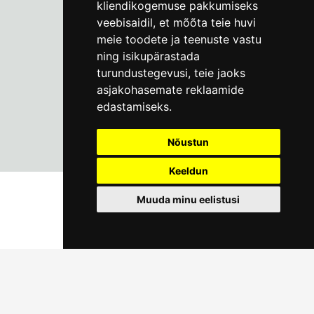
kliendikogemuse pakkumiseks
info@linnamuuseum.ee
veebisaidil
,
et mõõta teie huvi
meie toodete ja teenuste vastu
ning isikupärastada
turundustegevusi
,
teie jaoks
asjakohasemate reklaamide
edastamiseks
.
Nõustun
Keeldun
Muuda minu eelistusi