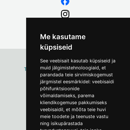
Me kasutame
küpsiseid
See veebisait kasutab küpsiseid ja
muid jälgimistehnoloogiaid, et
ТАЛЛИННСКИЙ
ГОРОДСКОЙ МУЗЕЙ
parandada teie sirvimiskogemust
Vene 17
järgmistel eesmärkidel:
veebisaidi
põhifunktsioonide
Пн–Пт 9–17:
(+372) 610 4178
võimaldamiseks
,
parema
kliendikogemuse pakkumiseks
info@linnamuuseum.ee
veebisaidil
,
et mõõta teie huvi
meie toodete ja teenuste vastu
ning isikupärastada