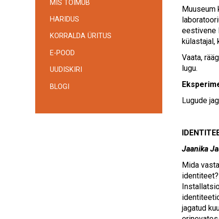
MIS TOIMUB
Muuseum ka
laboratoor
HARIDUS
eestivene 
KORRALDA ÜRITUS
külastajal,
E-POOD
Vaata, rääg
lugu.
UUDISKIRI
Eksperime
BLOGI
Lugude jag
IDENTITE
Jaanika Ja
Mida vasta
identiteet?
Installats
identiteeti
jagatud ku
erinevates