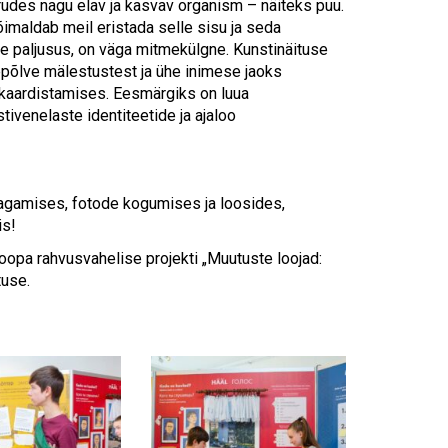
udes nagu elav ja kasvav organism – näiteks puu.
õimaldab meil eristada selle sisu ja seda
de paljusus, on väga mitmekülgne. Kunstinäituse
põlve mälestustest ja ühe inimese jaoks
 kaardistamises. Eesmärgiks on luua
ivenelaste identiteetide ja ajaloo
 jagamises, fotode kogumises ja loosides,
is!
opa rahvusvahelise projekti „Muutuste loojad:
tuse.