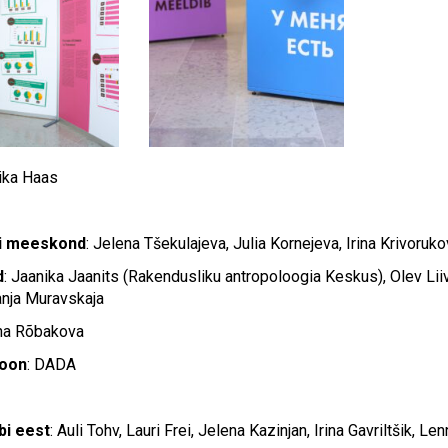
ika Haas
i meeskond
: Jelena Tšekulajeva, Julia Kornejeva, Irina Krivoru
d
: Jaanika Jaanits (Rakendusliku antropoloogia Keskus), Olev Liiv
anja Muravskaja
ena Rõbakova
ioon
: DADA
i eest
: Auli Tohv, Lauri Frei, Jelena Kazinjan, Irina Gavriltšik, 