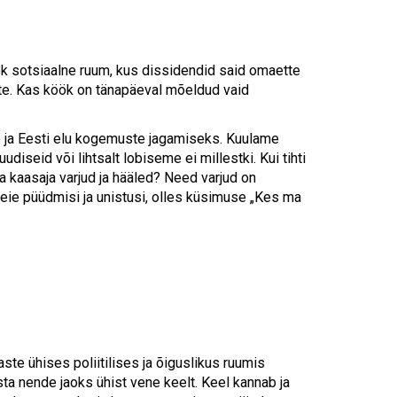
ök sotsiaalne ruum, kus dissidendid said omaette
jutte. Kas köök on tänapäeval mõeldud vaid
e ja Eesti elu kogemuste jagamiseks. Kuulame
diseid või lihtsalt lobiseme ei millestki. Kui tihti
 kaasaja varjud ja hääled? Need varjud on
meie püüdmisi ja unistusi, olles küsimuse „Kes ma
te ühises poliitilises ja õiguslikus ruumis
ta nende jaoks ühist vene keelt. Keel kannab ja