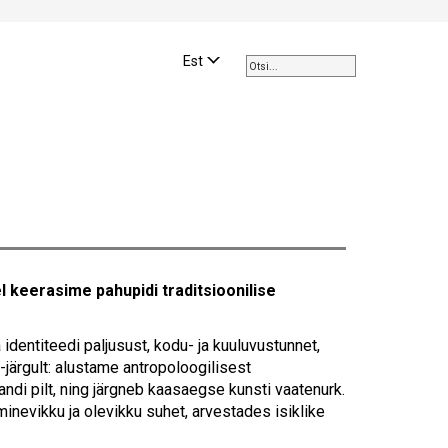
Use
the
Est
up
and
down
arrows
to
select
a
result.
Press
enter
 keerasime pahupidi traditsioonilise
to
go
to
entiteedi paljusust, kodu- ja kuuluvustunnet,
the
-järgult: alustame antropoloogilisest
selected
andi pilt, ning järgneb kaasaegse kunsti vaatenurk.
search
minevikku ja olevikku suhet, arvestades isiklike
result.