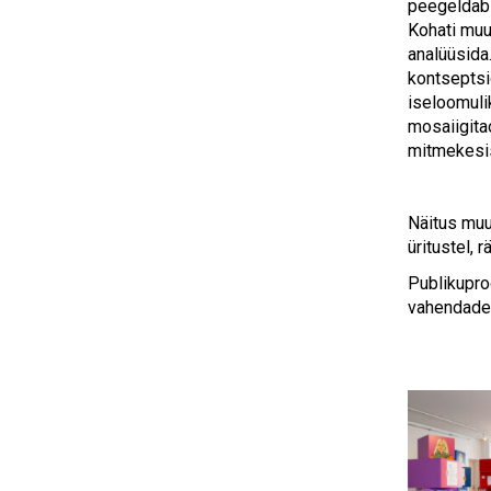
peegeldab 
Kohati muu
analüüsida
kontseptsi
iseloomuli
mosaiigita
mitmekesis
Näitus muu
üritustel, 
Publikupro
vahendades