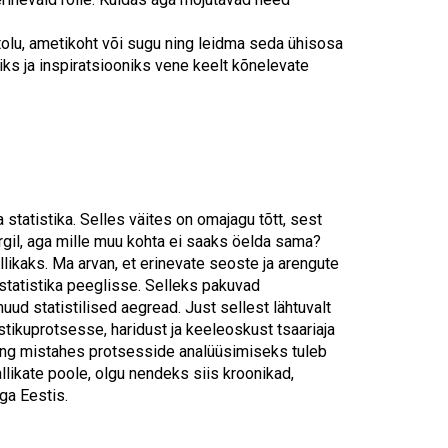
itolu, ametikoht või sugu ning leidma seda ühisosa
iks ja inspiratsiooniks vene keelt kõnelevate
statistika. Selles väites on omajagu tõtt, sest
rgil, aga mille muu kohta ei saaks öelda sama?
llikaks. Ma arvan, et erinevate seoste ja arengute
tatistika peeglisse. Selleks pakuvad
ud statistilised aegread. Just sellest lähtuvalt
tikuprotsesse, haridust ja keeleoskust tsaariaja
 ning mistahes protsesside analüüsimiseks tuleb
llikate poole, olgu nendeks siis kroonikad,
oga Eestis.