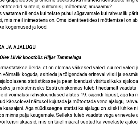
dentiteedid suhteid, suhtumisi, mõtlemist, arusaamu?
s vaatama nii enda kui teiste puhul sügavamale kui rahvuslik pär
si, mis meil inimestena on. Oma identiteetidest mõtlemisel on ab
ike kogemused ja lood.
KA JA AJALUGU
 Olev Liivik koostöös Hiljar Tammelaga
rmastatakse öelda, et on olemas väikesed valed, suured valed ja 
 võimalik koguda, esitleda ja tõlgendada erineval viisil ja eesmä
jaloolasena statistikasse ja pean loendusi väärtuslikuks ajalooa
eks ja mõistmiseks Eesti ühiskonnas tuleb tihedamalt vaadata s
eid võimalusi rahvaloendused alates 19. sajandi lõpust, aga ka mu
ud käesoleval näitusel kujutada ja mõtestada vene ajalugu, rahvas
e kaasajani. Aga nüüdisaegne statistika ajalugu on siiski lühike
oos minna palju kaugemale. Selleks tuleb vaadata väga erinevate a
 või keisri ukaasid, mis on täiel määral seotud ka venelaste ajalo