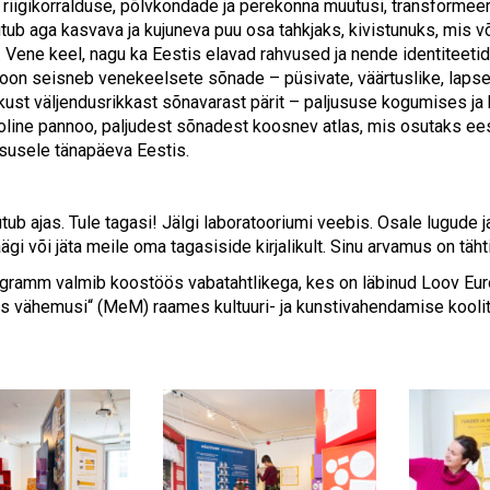
riigikorralduse, põlvkondade ja perekonna muutusi, transformeer
tub aga kasvava ja kujuneva puu osa tahkjaks, kivistunuks, mis v
. Vene keel, nagu ka Eestis elavad rahvused ja nende identiteeti
oon seisneb venekeelsete sõnade – püsivate, väärtuslike, lapse
kust väljendusrikkast sõnavarast pärit – paljususe kogumises ja
oline pannoo, paljudest sõnadest koosnev atlas, mis osutaks eest
usele tänapäeva Eestis.
tub ajas. Tule tagasi! Jälgi laboratooriumi veebis. Osale lugude
räägi või jäta meile oma tagasiside kirjalikult. Sinu arvamus on täht
gramm valmib koostöös vabatahtlikega, kes on läbinud Loov Euro
 vähemusi“ (MeM) raames kultuuri- ja kunstivahendamise kooli