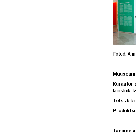
Fotod: Ann
Muuseum
Kuraatori
kunstnik T
Tõlk
: Jel
Produkts
Täname ab