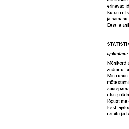
erinevad i
Kutsun üle
ja sarnasu
Eesti elan
STATISTI
ajaloolane
Mõnikord a
andmeid on
Mina usun a
mõtestamis
suurepäras
olen püüdn
lõpust mei
Eesti ajal
reisikirjad