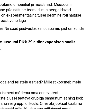
Touch
toetame empaatiat ja mõistmist. Muuseumi
device
vase püsinäituse teemad, mis peegeldavad
users
 on eksperimentaalnäitusel peamine roll näituse
can
a eestivene lugu.
use
touch
looga. Nii saad jäädvustada muuseumis just omaenda
and
swipe
 muuseumi Pikk 29 a tänavapoolses saalis.
gestures.
d:
kuidas end teistele esitled? Millest koosneb meie
ada inimesi mõtlema oma erinevatest
nuste alusel teatava grupiga samastumist ning loob
es sinna gruppi ei kuulu. Oma elu jooksul kuulume
rinevaid rolle. Kuidas aga mõjutavad need