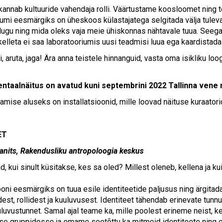
nnab kultuuride vahendaja rolli. Väärtustame koosloomet ning 
iumi eesmärgiks on üheskoos külastajatega selgitada välja tule
lugu ning mida oleks vaja meie ühiskonnas nähtavale tuua. Seega
 kelleta ei saa laboratooriumis uusi teadmisi luua ega kaardistad
i, aruta, jaga! Ära anna teistele hinnanguid, vasta oma isikliku 
ntaalnäitus on avatud kuni septembrini 2022 Tallinna vene
amise aluseks on installatsioonid, mille loovad näituse kuraatori
ET
anits, Rakendusliku antropoloogia keskus
d, kui sinult küsitakse, kes sa oled? Millest oleneb, kellena ja 
iooni eesmärgiks on tuua esile identiteetide paljusus ning ärgit
dest, rollidest ja kuuluvusest. Identiteet tähendab erinevate tun
uluvustunnet. Samal ajal teame ka, mille poolest erineme neist, k
se gruppidesse ja omame seetõttu ka mitmeid identiteete ning e