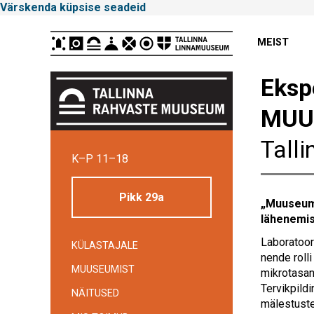
Värskenda küpsise seadeid
Peamenüü
MEIST
Eksp
MUU
Tallinna
Tall
K–P 11–18
Linnamuuseum
Pikk 29a
„Muuseumi
lähenemise
Laboratoor
KÜLASTAJALE
nende rolli
MUUSEUMIST
mikrotasand
Tervikpildi
NÄITUSED
mälestuste