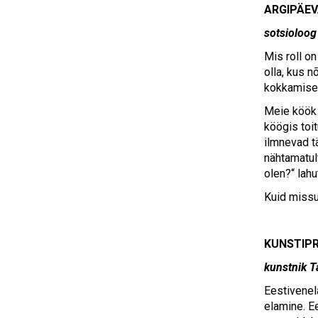
ARGIPÄE
sotsioloog
Mis roll o
olla, kus n
kokkamise 
Meie köök 
köögis toit
ilmnevad t
nähtamatul
olen?“ lah
Kuid missu
KUNSTIPRO
kunstnik T
Eestivenel
elamine. E