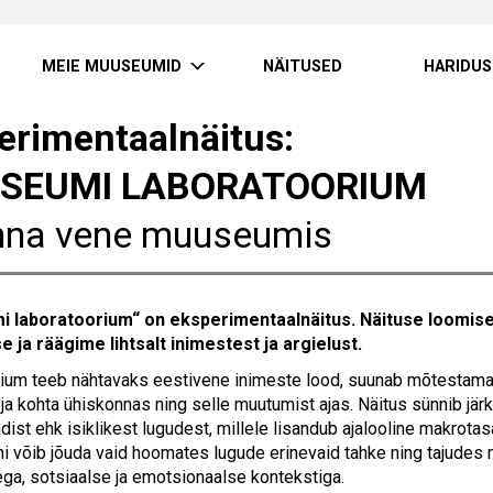
MEIE MUUSEUMID
NÄITUSED
HARIDUS
erimentaalnäitus:
SEUMI LABORATOORIUM
inna vene muuseumis
 laboratoorium“ on eksperimentaalnäitus. Näituse loomisel
 ja räägime lihtsalt inimestest ja argielust.
ium teeb nähtavaks eestivene inimeste lood, suunab mõtestama id
 ja kohta ühiskonnas ning selle muutumist ajas. Näitus sünnib järk
ist ehk isiklikest lugudest, millele lisandub ajalooline makrotas
ni võib jõuda vaid hoomates lugude erinevaid tahke ning tajudes 
ga, sotsiaalse ja emotsionaalse kontekstiga.