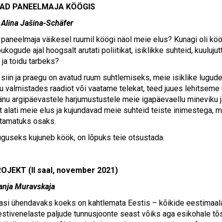
VAD PANEELMAJA KÖÖGIS
 Alina Jašina-Schäfer
n paneelmaja väikesel ruumil köögi näol meie elus? Kunagi oli kö
õukogude ajal hoogsalt arutati poliitikat, isiklikke suhteid, kuulu
ja toidu tarbeks?
siin ja praegu on avatud ruum suhtlemiseks, meie isiklike lugud
u valmistades raadiot või vaatame telekat, teed juues lehitseme uu
änu argipäevastele harjumustustele meie igapäevaellu mineviku ja
t alati meie elus ja kujundavad meie suhteid teiste inimestega, 
utamatuks osaks.
guseks kujuneb köök, on lõpuks teie otsustada.
JEKT (II saal, november 2021)
anja Muravskaja
asi ühendavaks koeks on kahtlemata Eestis – kõikide eestimaalas
estivenelaste paljude tunnusjoonte seast võiks aga esikohale tõs