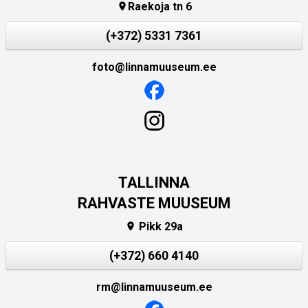
Raekoja tn 6

(+372) 5331 7361
foto@linnamuuseum.ee
TALLINNA
RAHVASTE MUUSEUM
Pikk 29a

(+372) 660 4140
rm@linnamuuseum.ee