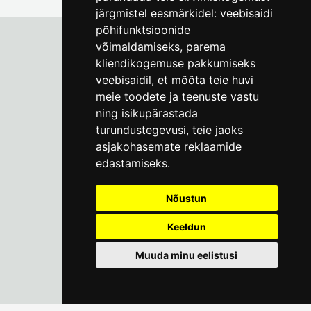
järgmistel eesmärkidel:
veebisaidi
põhifunktsioonide
võimaldamiseks
,
parema
kliendikogemuse pakkumiseks
Tallinna Linnamuuseum
veebisaidil
,
et mõõta teie huvi
Vene 17
meie toodete ja teenuste vastu
ning isikupärastada
E-R kell 9-17
(+372) 610 4178
turundustegevusi
,
teie jaoks
asjakohasemate reklaamide
info@linnamuuseum.ee
edastamiseks
.
Küpsisepoliitika
Nõustun
Keeldun
Muuda minu eelistusi