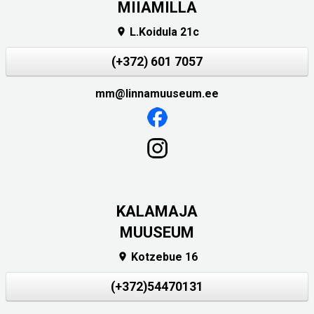
MIIAMILLA
L.Koidula 21c

(+372) 601 7057
mm@linnamuuseum.ee
KALAMAJA
MUUSEUM
Kotzebue 16

(+372)54470131