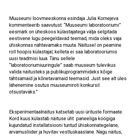
Muuseumi loovmeeskonna esindaja Julia Kornejeva
kommenteerib saavutust: “Muuseumi laboratooriumi”
eesmärk on üheskoos külastajatega välja selgitada
eestivene lugu peegeldavad teemad, mida oleks vaja
ühiskonnas nähtavamaks muuta. Näitusel on peamine
roll hoopis külastajal, kelleta ei saa laboratooriumis
uusi teadmisi luua. Tänu sellele
“laboratooriumiuuringule” saab muuseum tulevikus
valida näitusteks ja publikuprogrammideks kõige
tähtsamaid ja kõnetavamaid teemasid. Just see alt üles
lähenemine osutus muuseumiroti konkursil
otsustavaks.”
Eksperimentaalnäitus katsetab uusi ürituste formaate.
Kord kuus külastab näituse üht paneeliga köögiga
kujundatud installatsiooni tuntud ühiskonnategelane,
arvamusliider ja huvitav vestluskaaslane. Nagu näitus,