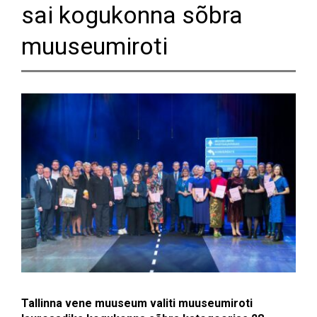
sai kogukonna sõbra
muuseumiroti
Tallinna vene muuseum valiti muuseumiroti