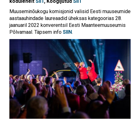
kodulehelt
SIIT
,
Köögijutud
SIIT
Muuseminõukogu komisjonid valisid Eesti muuseumide
aastaauhindade laureaadid üheksas kategoorias 28.
jaanuaril 2022 konverentsil Eesti Maanteemuuseumis
Põlvamaal. Täpsem info
SIIN
.