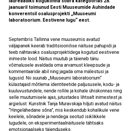
laureaadiks kogukonna sõbra kategoorias 28.
jaanuaril toimunud Eesti Muuseumide Auhindade
konverentsil osalusprojekti
„Muuseumi
laboratoorium. Eestivene lugu“ eest.
Septembris Tallinna vene muuseumis avatud
väljapanek keerab traditsioonilise näituse pahupidi ja
teeb nähtavaks osalusprojektidega kogutud eestivene
inimeste lood. Näitus muutub ja täieneb tänu
võimalusele avaldada oma arvamust kleepsude ja
kommentaaride abil ning jagada oma mälestusi ja
lugusid. Nii suunab „Muuseumi laboratoorium“
külastajaid mõtlema identiteetide paljususele, kodu- ja
kuuluvustundele, nende rollile ja kohale ühiskonnas ning
selle muutumisele ajas, jutustades lihtsalt inimestest ja
argielust. Kunstnik Tanja Muravskaja hiljuti avatud näitus
“Hingelähedane sõna”, mis keskendub kohalikule vene
keelele, sõnadele ja nendega seotud isiklikkele
lugudele, on eksperimentaalnäitusele tähtsaks
emotsionaalseks täienduseks.