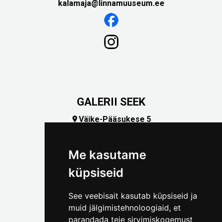
kalamaja@linnamuuseum.ee
GALERII SEEK
Väike-Pääsukese 5

(+372) 5309 7535
foto@linnamuuseum.ee
Me kasutame
küpsiseid
See veebisait kasutab küpsiseid ja
muid jälgimistehnoloogiaid, et
parandada teie sirvimiskogemust