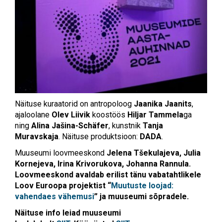
Näituse kuraatorid on antropoloog
Jaanika Jaanits
,
ajaloolane
Olev Liivik
koostöös
Hiljar Tammela
ga
ning
Alina Jašina-Schäfer
, kunstnik
Tanja
Muravskaja
. Näituse produktsioon:
DADA
.
Muuseumi loovmeeskond
Jelena Tšekulajeva, Julia
Kornejeva, Irina Krivorukova, Johanna Rannula.
Loovmeeskond avaldab erilist tänu vabatahtlikele
Loov Euroopa projektist “
Muutuste loojad:
vahendaes vähemusi
” ja muuseumi sõpradele.
Näituse info leiad muuseumi