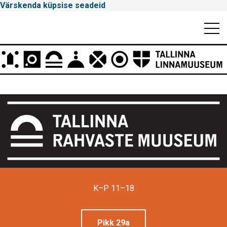
Värskenda küpsise seadeid
Mobiili
Men
Peamenüü
Tallinna
Linnamuuseum
K–P 11–18
Pikk 29a