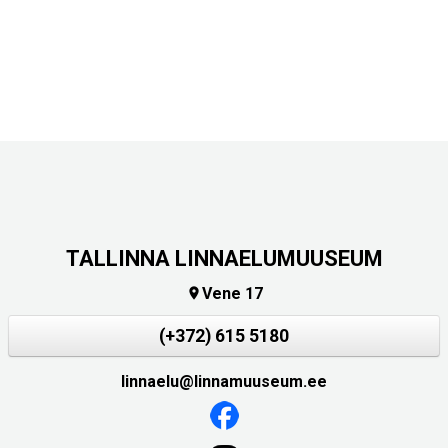
TALLINNA LINNAELUMUUSEUM
Vene 17

(+372) 615 5180
linnaelu@linnamuuseum.ee