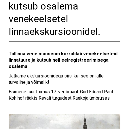
kutsub osalema
venekeelsetel
linnaekskursioonidel.
Tallinna vene muuseum korraldab venekeelseteid
linnatuure ja kutsub neil eelregistreerimisega
osalema.
Jätkame ekskursioonidega siis, kui see on jälle
turvaline ja võimalik!
Esimene tuur toimus 17. veebruaril. Giid Eduard Paul
Kohlhof rääkis Revali turgudest Raekoja ümbruses.