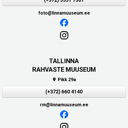
foto@linnamuuseum.ee
TALLINNA
RAHVASTE MUUSEUM
Pikk 29a

(+372) 660 4140
rm@linnamuuseum.ee