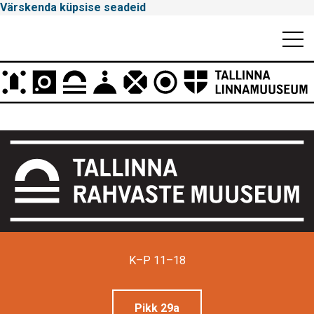
Värskenda küpsise seadeid
Mobiili
Men
Peamenüü
Tallinna
Linnamuuseum
K–P 11–18
Pikk 29a