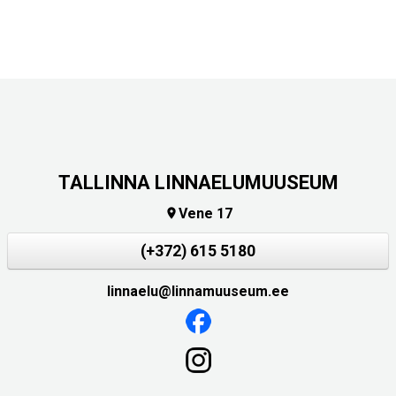
TALLINNA LINNAELUMUUSEUM
Vene 17

(+372) 615 5180
linnaelu@linnamuuseum.ee