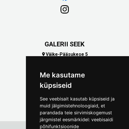
GALERII SEEK
Väike-Pääsukese 5

(+372) 5309 7535
foto@linnamuuseum.ee
Me kasutame
küpsiseid
See veebisait kasutab küpsiseid ja
muid jälgimistehnoloogiaid, et
parandada teie sirvimiskogemust
järgmistel eesmärkidel:
veebisaidi
põhifunktsioonide