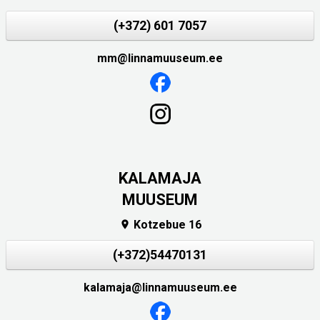
(+372) 601 7057
mm@linnamuuseum.ee
KALAMAJA
MUUSEUM
Kotzebue 16

(+372)54470131
kalamaja@linnamuuseum.ee