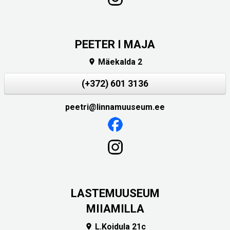
PEETER I MAJA
Mäekalda 2

(+372) 601 3136
peetri@linnamuuseum.ee
LASTEMUUSEUM
MIIAMILLA
L.Koidula 21c
