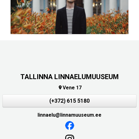
TALLINNA LINNAELUMUUSEUM
Vene 17

(+372) 615 5180
linnaelu@linnamuuseum.ee