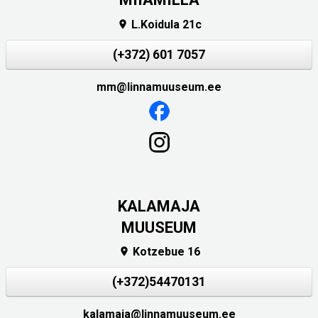
L.Koidula 21c

(+372) 601 7057
mm@linnamuuseum.ee
KALAMAJA
MUUSEUM
Kotzebue 16

(+372)54470131
kalamaja@linnamuuseum.ee