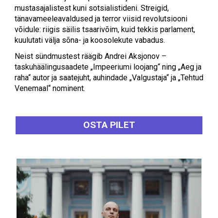
mustasajalistest kuni sotsialistideni. Streigid,
tänavameeleavaldused ja terror viisid revolutsiooni
võidule: riigis säilis tsaarivõim, kuid tekkis parlament,
kuulutati välja sõna- ja koosolekute vabadus.
Neist sündmustest räägib Andrei Aksjonov –
taskuhäälingusaadete „Impeeriumi loojang“ ning „Aeg ja
raha“ autor ja saatejuht, auhindade „Valgustaja“ ja „Tehtud
Venemaal“ nominent.
OSTA PILET