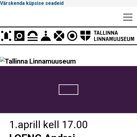
Värskenda küpsise seadeid
Mobiili
Men
Peamenüü
Tallinna
Linnamuuseum
1.aprill kell 17.00