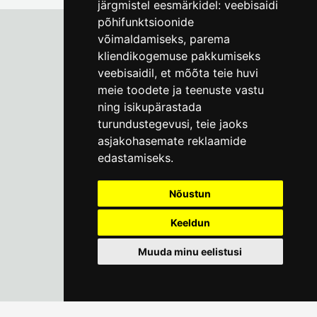
järgmistel eesmärkidel:
veebisaidi
põhifunktsioonide
võimaldamiseks
,
parema
kliendikogemuse pakkumiseks
Tallinna Linnamuuseum
veebisaidil
,
et mõõta teie huvi
Vene 17
meie toodete ja teenuste vastu
ning isikupärastada
E-R kell 9-17
(+372) 610 4178
turundustegevusi
,
teie jaoks
asjakohasemate reklaamide
info@linnamuuseum.ee
edastamiseks
.
Küpsisepoliitika
Nõustun
Keeldun
Muuda minu eelistusi