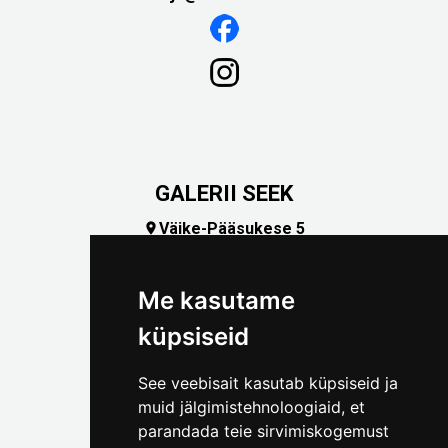
GALERII SEEK
Väike-Pääsukese 5

(+372) 5309 7535
foto@linnamuuseum.ee
Me kasutame
küpsiseid
See veebisait kasutab küpsiseid ja
muid jälgimistehnoloogiaid, et
parandada teie sirvimiskogemust