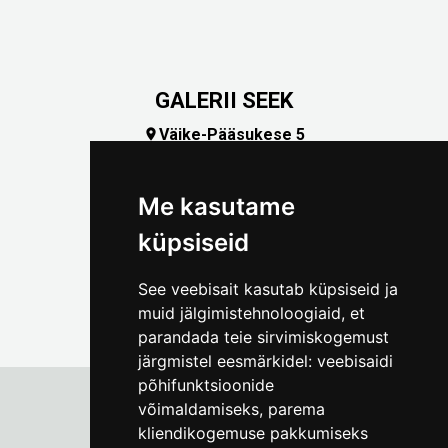
GALERII SEEK
Väike-Pääsukese 5

(+372) 5309 7535
foto@linnamuuseum.ee
Me kasutame
küpsiseid
See veebisait kasutab küpsiseid ja
muid jälgimistehnoloogiaid, et
parandada teie sirvimiskogemust
järgmistel eesmärkidel:
veebisaidi
põhifunktsioonide
võimaldamiseks
,
parema
kliendikogemuse pakkumiseks
Tallinna Linnamuuseum