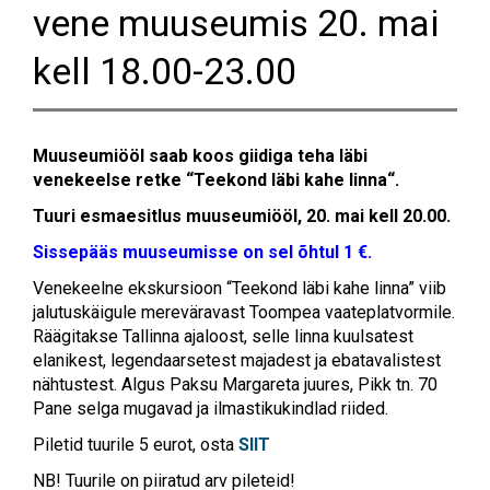
vene muuseumis 20. mai
kell 18.00-23.00
Muuseumiööl saab koos giidiga teha läbi
venekeelse retke
“
Teekond
läbi
kahe
linna
“.
Tuuri esmaesitlus muuseumiööl, 20. mai kell 20.00.
Sissepääs muuseumisse on sel õhtul 1 €.
Venekeelne ekskursioon
“Teekond läbi kahe linna” viib
jalutuskäigule
mereväravast Toompea vaateplatvormile.
Räägitakse Tallinna ajaloost, selle linna kuulsatest
elanikest, legendaarsetest majadest ja ebatavalistest
nähtustest.
Algus Paksu Margareta juures
, Pikk tn. 70
Pane selga mugavad ja ilmastikukindlad riided.
Piletid tuurile 5 eurot, osta
SIIT
NB! Tuurile on piiratud arv pileteid!