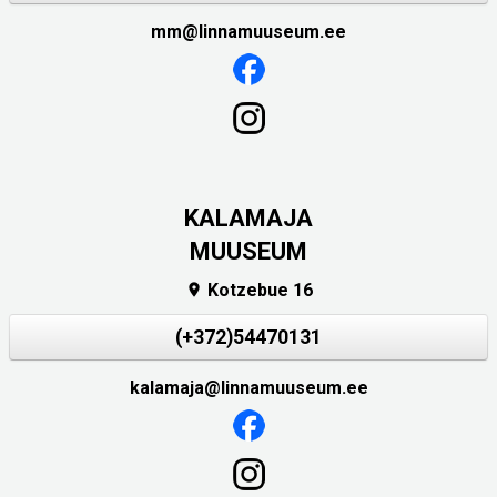
mm@linnamuuseum.ee
KALAMAJA
MUUSEUM
Kotzebue 16

(+372)54470131
kalamaja@linnamuuseum.ee