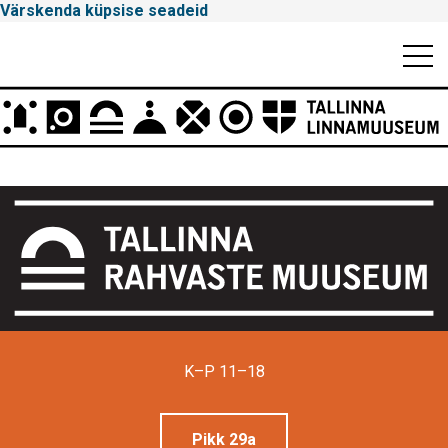
Värskenda küpsise seadeid
Mobiili
Men
Peamenüü
Tallinna
Linnamuuseum
K–P 11–18
Pikk 29a