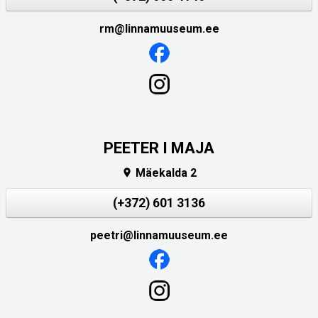
rm@linnamuuseum.ee
PEETER I MAJA
Mäekalda 2

(+372) 601 3136
peetri@linnamuuseum.ee