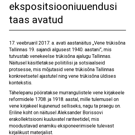
ekspositsiooniuuendusi
taas avatud
17. veebruaril 2017. a. avati aastanäitus „Vene trükisõna
Tallinnas 19. sajandi algusest 1940. aastani”, mis
tutvustab venekeelse trükisõna ajalugu Tallinnas.
Näitusel käsitletakse poliitilisi ja sotsiaalseid
protsesse, mis mõjutasid vene trükisõna Tallinnas
konkreetsetel ajastutel ning vene trükisõna üldises
kontekstis.
Tähelepanu pööratakse murrangulistele vene kirjakeele
reformidele 1708. ja 1918. aastal, mille tulemusel on
vene kirjakeel kujunenud selliseks, nagu ta praegu on.
Eriline koht on näitusel Aleksander Borissovi
erakollektsiooni kuuluvatel rariteetidel, mis
moodustavad enamiku eksponeerimisele tulevast
kirjalikust materjalist.