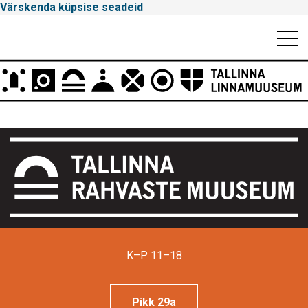
Värskenda küpsise seadeid
Mobiili
Men
Peamenüü
Tallinna
Linnamuuseum
K–P 11–18
Pikk 29a