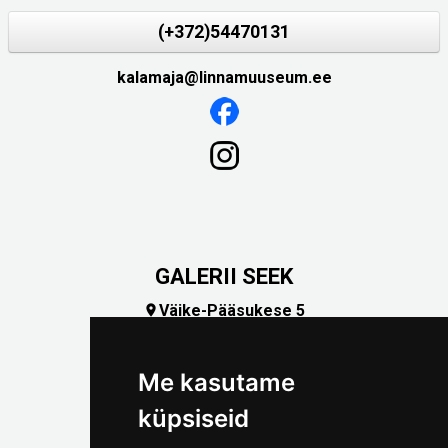
(+372)54470131
kalamaja@linnamuuseum.ee
GALERII SEEK
Väike-Pääsukese 5

(+372) 5309 7535
foto@linnamuuseum.ee
Me kasutame
küpsiseid