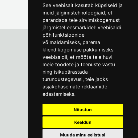
See veebisait kasutab küpsiseid ja
muid jälgimistehnoloogiaid, et
parandada teie sirvimiskogemust
järgmistel eesmärkidel:
veebisaidi
põhifunktsioonide
võimaldamiseks
,
parema
kliendikogemuse pakkumiseks
Tallinna Linnamuuseum
veebisaidil
,
et mõõta teie huvi
Vene 17
meie toodete ja teenuste vastu
ning isikupärastada
E-R kell 9-17
(+372) 610 4178
turundustegevusi
,
teie jaoks
asjakohasemate reklaamide
info@linnamuuseum.ee
edastamiseks
.
Küpsisepoliitika
Nõustun
Keeldun
Muuda minu eelistusi