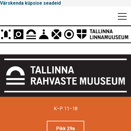
Värskenda küpsise seadeid
Mobiili
Men
Peamenüü
Tallinna
Linnamuuseum
K–P 11–18
Pikk 29a