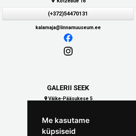
Kotzebue 16

(+372)54470131
kalamaja@linnamuuseum.ee
GALERII SEEK
Väike-Pääsukese 5

(+372) 5309 7535
foto@linnamuuseum.ee
Me kasutame
küpsiseid