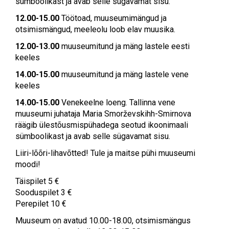
sümboolikast ja avab selle sügavamat sisu.
12.00-15.00
Töötoad, m
uuseumimängud ja
otsimismängud, meeleolu loob elav muusika
.
12.00-13.00
muuseumitund ja mäng lastele eesti
keeles
14.00-15.00
muuseumitund ja mäng lastele vene
keeles
14.00-15.00
Venekeelne loeng. Tallinna vene
muuseumi juhataja Maria Smorževskihh-Smirnova
räägib ülestõusmispühadega seotud ikoonimaali
sümboolikast ja avab selle sügavamat sisu.
Liiri-lõõri-lihavõtted! Tule ja maitse pühi muuseumi
moodi!
Täispilet 5 €
Sooduspilet 3 €
Perepilet 10 €
Muuseum on avatud 10.00-18.00, otsimismängus