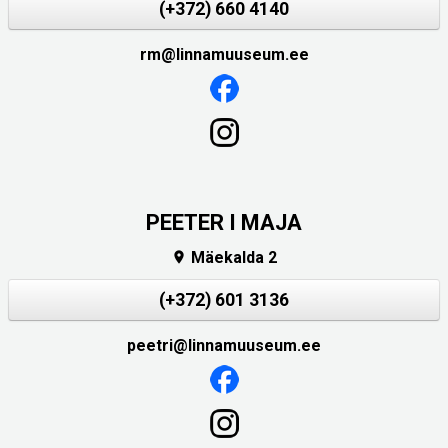
(+372) 660 4140
rm@linnamuuseum.ee
PEETER I MAJA
Mäekalda 2

(+372) 601 3136
peetri@linnamuuseum.ee