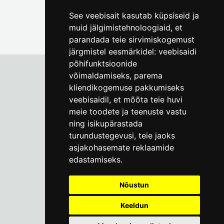
See veebisait kasutab küpsiseid ja
muid jälgimistehnoloogiaid, et
parandada teie sirvimiskogemust
järgmistel eesmärkidel:
veebisaidi
põhifunktsioonide
võimaldamiseks
,
parema
kliendikogemuse pakkumiseks
Tallinna Linnamuuseum
veebisaidil
,
et mõõta teie huvi
Vene 17
meie toodete ja teenuste vastu
ning isikupärastada
E-R kell 9-17
(+372) 610 4178
turundustegevusi
,
teie jaoks
asjakohasemate reklaamide
info@linnamuuseum.ee
edastamiseks
.
Küpsisepoliitika
Nõustun
Keeldun