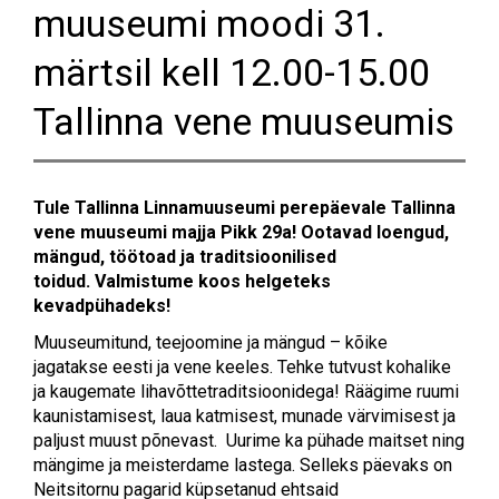
muuseumi moodi 31.
märtsil kell 12.00-15.00
Tallinna vene muuseumis
Tule Tallinna Linnamuuseumi perepäevale Tallinna
vene muuseumi majja Pikk 29a! Ootavad loengud,
mängud, töötoad ja traditsioonilised
toidud. Valmistume koos helgeteks
kevadpühadeks!
Muuseumitund, teejoomine ja mängud – kõike
jagatakse eesti ja vene keeles. Tehke tutvust kohalike
ja kaugemate lihavõttetraditsioonidega! Räägime ruumi
kaunistamisest, laua katmisest, munade värvimisest ja
paljust muust põnevast. Uurime ka pühade maitset ning
mängime ja meisterdame lastega. Selleks päevaks on
Neitsitornu pagarid küpsetanud ehtsaid