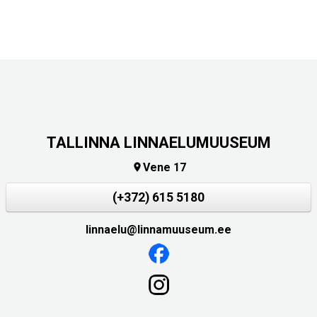
TALLINNA LINNAELUMUUSEUM
Vene 17

(+372) 615 5180
linnaelu@linnamuuseum.ee