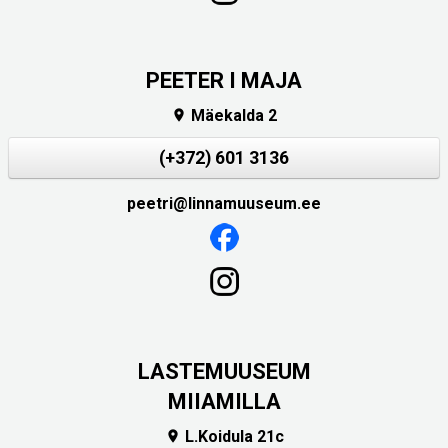
PEETER I MAJA
Mäekalda 2

(+372) 601 3136
peetri@linnamuuseum.ee
LASTEMUUSEUM
MIIAMILLA
L.Koidula 21c
