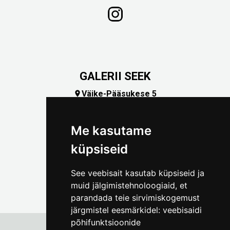
GALERII SEEK
Väike-Pääsukese 5

(+372) 5309 7535
foto@linnamuuseum.ee
Me kasutame
küpsiseid
See veebisait kasutab küpsiseid ja
muid jälgimistehnoloogiaid, et
parandada teie sirvimiskogemust
järgmistel eesmärkidel:
veebisaidi
põhifunktsioonide