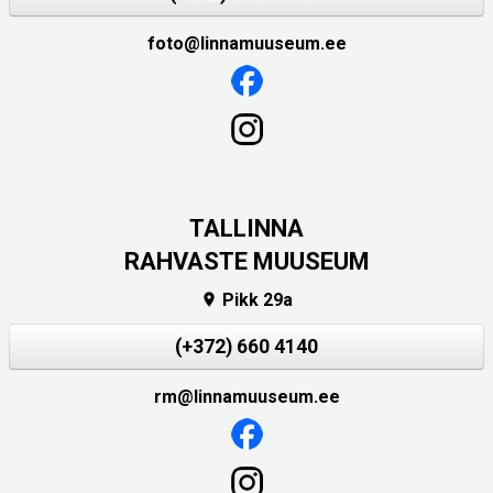
foto@linnamuuseum.ee
TALLINNA
RAHVASTE MUUSEUM
Pikk 29a

(+372) 660 4140
rm@linnamuuseum.ee