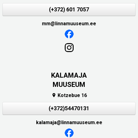
(+372) 601 7057
mm@linnamuuseum.ee
KALAMAJA
MUUSEUM
Kotzebue 16

(+372)54470131
kalamaja@linnamuuseum.ee