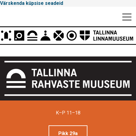
Värskenda küpsise seadeid
Mobiili
Men
Peamenüü
Tallinna
Linnamuuseum
K–P 11–18
Pikk 29a