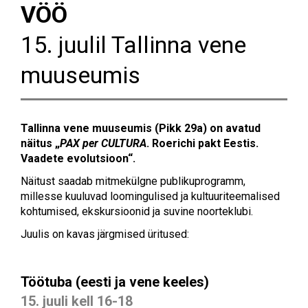
VÖÖ
15. juulil Tallinna vene
muuseumis
Tallinna vene muuseumis (Pikk 29a) on avatud
näitus „
PAX per CULTURA
. Roerichi pakt Eestis.
Vaadete evolutsioon“.
Näitust saadab mitmekülgne publikuprogramm,
millesse kuuluvad loomingulised ja kultuuriteemalised
kohtumised, ekskursioonid ja suvine noorteklubi.
Juulis on kavas järgmised üritused:
Töötuba (eesti ja vene keeles)
15. juuli kell 16-18