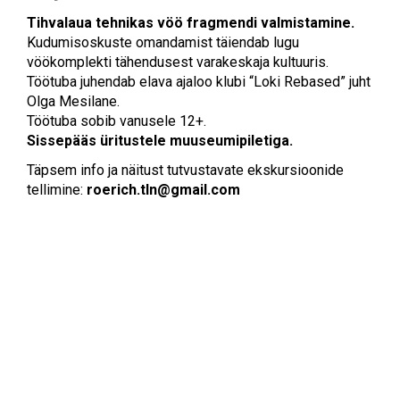
Tihvalaua tehnikas vöö fragmendi valmistamine.
Kudumisoskuste omandamist täiendab lugu
vöökomplekti tähendusest varakeskaja kultuuris.
Töötuba juhendab elava ajaloo klubi “Loki Rebased” juht
Olga Mesilane.
Töötuba sobib vanusele 12+.
Sissepääs üritustele muuseumipiletiga.
Täpsem info ja näitust tutvustavate ekskursioonide
tellimine:
roerich.tln@gmail.com