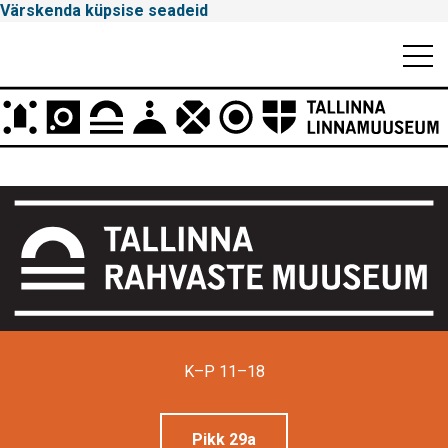
Värskenda küpsise seadeid
Mobiili
Men
Peamenüü
Tallinna
Linnamuuseum
K–P 11–18
Pikk 29a