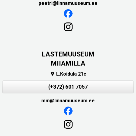
peetri@linnamuuseum.ee
LASTEMUUSEUM
MIIAMILLA
L.Koidula 21c

(+372) 601 7057
mm@linnamuuseum.ee