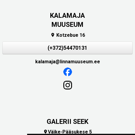
KALAMAJA
MUUSEUM
Kotzebue 16

(+372)54470131
kalamaja@linnamuuseum.ee
GALERII SEEK
Väike-Pääsukese 5
