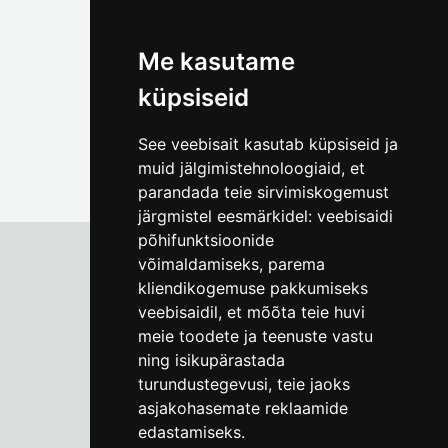
(+372) 5309 7535
foto@linnamuuseum.ee
Me kasutame
küpsiseid
See veebisait kasutab küpsiseid ja
muid jälgimistehnoloogiaid, et
parandada teie sirvimiskogemust
järgmistel eesmärkidel:
veebisaidi
põhifunktsioonide
võimaldamiseks
,
parema
kliendikogemuse pakkumiseks
Tallinna Linnamuuseum
veebisaidil
,
et mõõta teie huvi
Vene 17
meie toodete ja teenuste vastu
ning isikupärastada
E-R kell 9-17
(+372) 610 4178
turundustegevusi
,
teie jaoks
asjakohasemate reklaamide
info@linnamuuseum.ee
edastamiseks
.
Küpsisepoliitika