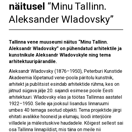
näitusel
“Minu Tallinn.
Aleksander Wladovsky”
Tallinna vene muuseumi näitus “Minu Tallinn.
Aleksandr Wladovsky” on pühendatud arhitektile ja
kunstnikule Aleksandr Wladovskyle ning tema
arhitektuuripärandile.
Aleksandr Wladovsky (1876–1950), Peterburi Kunstide
Akadeemia lõpetanud vene-poola päritolu kunstnik,
arhitekt ja publitsist esindab arhitektide rühma, kes on
jätnud sügava jälje 20. sajandi esimese poole Eesti
arhitektuuri. Wladovsky elas ja töötas Tallinnas aastatel
1922–1950. Selle aja jooksul lisandus linnaruumi
umbes 40 temaga seotud objekti. Tema projektide järgi
ehitati avalikke hooneid ja elumaju, loodi interjööre
villadele ja mälestuskive haudadele. Kõigest sellest sai
osa Tallinna linnapildist, mis täna on meile nii