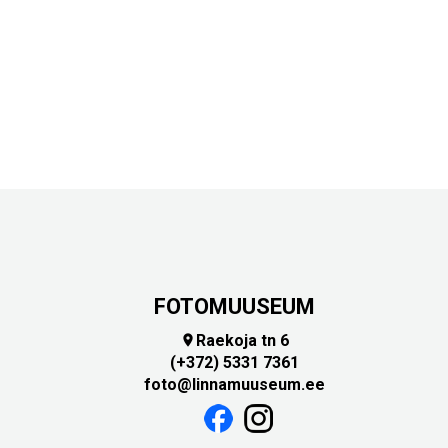
FOTOMUUSEUM
Raekoja tn 6

(+372) 5331 7361
foto@linnamuuseum.ee