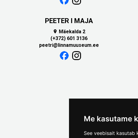
PEETER I MAJA
Mäekalda 2

(+372) 601 3136
peetri@linnamuuseum.ee
Me kasutame k
See veebisait kasutab k