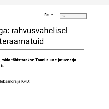
Use
the
Est
up
and
a: rahvusvahelisel
down
arrows
steraamatuid
to
select
a
result.
mida tähistatakse Taani suure jutuvestja
Press
ga.
enter
to
go
leksandra ja KPD:
to
the
selected
search
result.