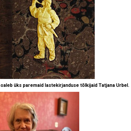
osaleb üks paremaid lastekirjanduse tõlkijaid Tatjana Urbel.