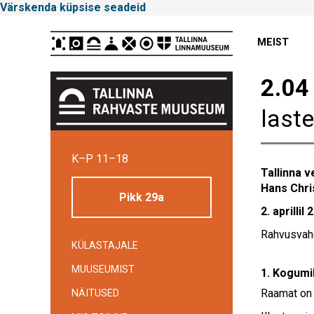
Värskenda küpsise seadeid
Peamenüü
MEIST
2.04 
last
Tallinna
K–P 11–18
Linnamuuseum
Tallinna 
Hans Chri
Pikk 29a
2. aprillil
Rahvusvahe
KÜLASTAJALE
MUUSEUMIST
1. Kogumi
Raamat on 
NÄITUSED