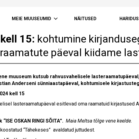
MEIE MUUSEUMID
NÄITUSED
HARIDUS
kell 15:
kohtumine kirjanduseg
eraamatute päeval kiidame la
vene muuseum kutsub rahvusvahelisele lasteraamatupäeval, 
stian Anderseni sünniaastapäeval, kohtumisele kirjastuste
 2024 kell 15
lisel lasteraamatupäeval esitlevad oma raamatuid kirjastused A
k “ISE OSKAN RINGI SÕITA”.
Maia Meltsa tõlge vene keelde.
koostatud “Tähekeses” avaldatud juttudest.