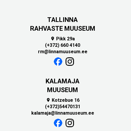
TALLINNA
RAHVASTE MUUSEUM
Pikk 29a

(+372) 660 4140
rm@linnamuuseum.ee
KALAMAJA
MUUSEUM
Kotzebue 16

(+372)54470131
kalamaja@linnamuuseum.ee