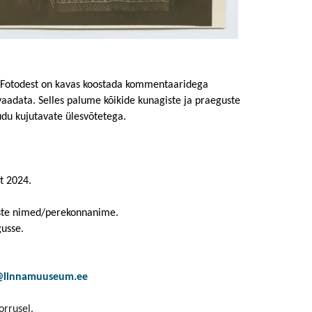
Touch
device
users
can
use
touch
. Fotodest on kavas koostada kommentaaridega
and
 vaadata. Selles palume kõikide kunagiste ja praeguste
swipe
udu kujutavate ülesvõtetega.
gestures.
st 2024.
.
imeste nimed/perekonnanime.
gusse.
o@linnamuuseum.ee
orrusel.