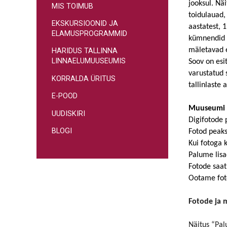
jooksul. Nä
MIS TOIMUB
toidulauad,
EKSKURSIOONID JA
aastatest, 
ELAMUSPROGRAMMID
kümnendid o
mäletavad e
HARIDUS TALLINNA
LINNAELUMUUSEUMIS
Soov on esi
varustatud 
KORRALDA ÜRITUS
tallinlaste
E-POOD
Muuseumi 
UUDISKIRI
Digifotode
BLOGI
Fotod peaks
Kui fotoga 
Palume lisa
Fotode saat
Ootame fotos
Fotode ja 
Näitus “Pal