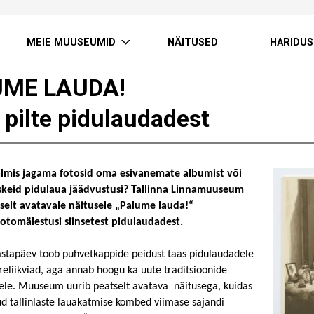
MEIE MUUSEUMID
NÄITUSED
HARIDUS
UME LAUDA!
 pilte pidulaudadest
almis jagama fotosid oma esivanemate albumist või
skeid pidulaua jäädvustusi? Tallinna Linnamuuseum
selt avatavale näitusele „Palume lauda!“
 fotomälestusi siinsetest pidulaudadest.
astapäev toob puhvetkappide peidust taas pidulaudadele
reliikviad, aga annab hoogu ka uute traditsioonide
ele. Muuseum uurib peatselt avatava näitusega, kuidas
 tallinlaste lauakatmise kombed viimase sajandi