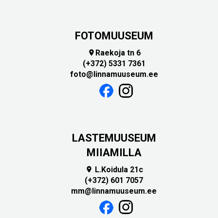
FOTOMUUSEUM
Raekoja tn 6

(+372) 5331 7361
foto@linnamuuseum.ee
LASTEMUUSEUM
MIIAMILLA
L.Koidula 21c

(+372) 601 7057
mm@linnamuuseum.ee