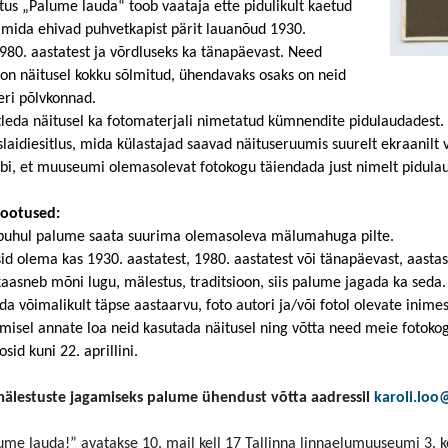
itus „Palume lauda“ toob vaataja ette pidulikult kaetud
 mida ehivad puhvetkapist pärit lauanõud 1930.
1980. aastatest ja võrdluseks ka tänapäevast. Need
n näitusel kokku sõlmitud, ühendavaks osaks on neid
ri põlvkonnad.
tleda näitusel ka fotomaterjali nimetatud kümnendite pidulaudadest
slaidiesitlus, mida külastajad saavad näituseruumis suurelt ekraanilt
 abi, et muuseumi olemasolevat fotokogu täiendada just nimelt pidula
ootused:
 puhul palume saata suurima olemasoleva mälumahuga pilte.
id olema kas 1930. aastatest, 1980. aastatest või tänapäevast, aasta
kaasneb mõni lugu, mälestus, traditsioon, siis palume jagada ka seda
da võimalikult täpse aastaarvu, foto autori ja/või fotol olevate in
misel annate loa neid kasutada näitusel ning võtta need meie fotoko
id kuni 22. aprillini.
mälestuste jagamiseks palume ühendust võtta aadressil
karoli.lo
ume lauda!” avatakse 10. mail kell 17 Tallinna linnaelumuuseumi 3. k