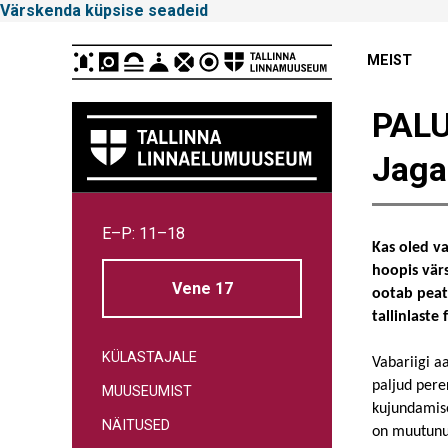
Värskenda küpsise seadeid
Peamenüü
MEIST
PAL
Jaga
Tallinna
E–P: 11–18
Linnamuuseum
Kas oled v
hoopis vär
Vene 17
ootab peat
tallinlaste
KÜLASTAJALE
Vabariigi a
paljud pere
MUUSEUMIST
kujundamis
NÄITUSED
on muutunud