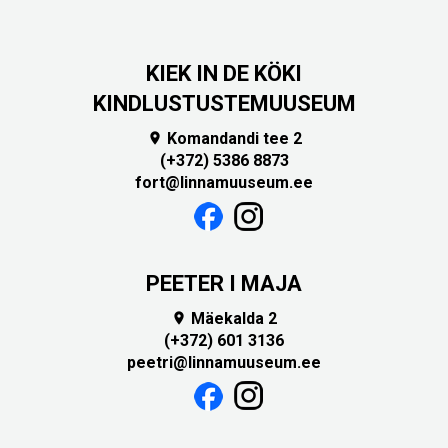
KIEK IN DE KÖKI
KINDLUSTUSTEMUUSEUM
Komandandi tee 2

(+372) 5386 8873
fort@linnamuuseum.ee
PEETER I MAJA
Mäekalda 2

(+372) 601 3136
peetri@linnamuuseum.ee