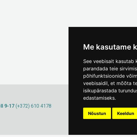
Me kasutame k
See veebisait kasutab k
parandada teie sirvimi
põhifunktsioonide või
veebisaidil
,
et mõõta te
isikupärastada turundu
edastamiseks
.
ll 9-17
(+372) 610 4178
info@linnamuuseum
Küpsisepoliitika
Nõustun
Keeldun