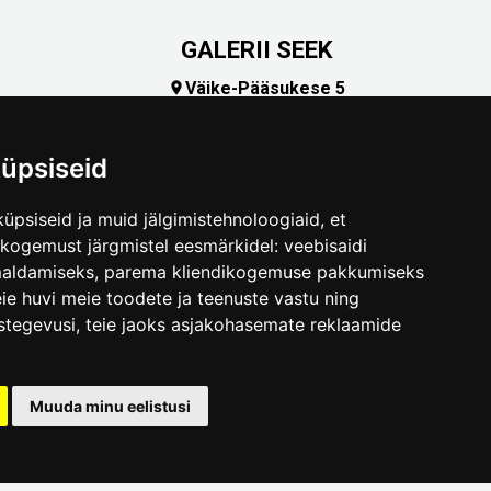
GALERII SEEK
Väike-Pääsukese 5

(+372) 5309 7535
foto@linnamuuseum.ee
üpsiseid
üpsiseid ja muid jälgimistehnoloogiaid, et
skogemust järgmistel eesmärkidel:
veebisaidi
maldamiseks
,
parema kliendikogemuse pakkumiseks
ie huvi meie toodete ja teenuste vastu ning
stegevusi
,
teie jaoks asjakohasemate reklaamide
.ee
Muuda minu eelistusi