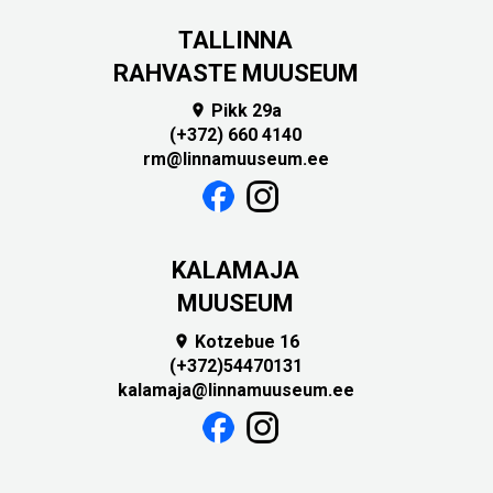
TALLINNA
RAHVASTE MUUSEUM
Pikk 29a

(+372) 660 4140
rm@linnamuuseum.ee
KALAMAJA
MUUSEUM
Kotzebue 16

(+372)54470131
kalamaja@linnamuuseum.ee