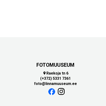
FOTOMUUSEUM
Raekoja tn 6

(+372) 5331 7361
foto@linnamuuseum.ee