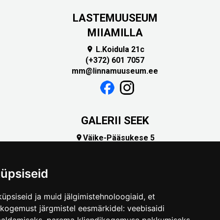
LASTEMUUSEUM
MIIAMILLA
L.Koidula 21c

(+372) 601 7057
mm@linnamuuseum.ee
GALERII SEEK
Väike-Pääsukese 5

(+372) 5309 7535
foto@linnamuuseum.ee
üpsiseid
üpsiseid ja muid jälgimistehnoloogiaid, et
skogemust järgmistel eesmärkidel:
veebisaidi