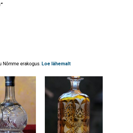
e“
iidu Nõmme erakogus.
Loe lähemalt