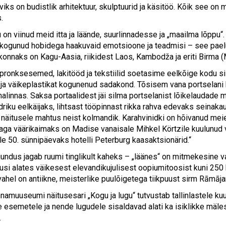
viks on budistlik arhitektuur, skulptuurid ja käsitöö. Kõik see o
.
 on viinud meid itta ja läände, suurlinnadesse ja „maailma lõppu“
 kogunud hobidega haakuvaid emotsioone ja teadmisi – see paelu
konnaks on Kagu-Aasia, riikidest Laos, Kambodža ja eriti Birma 
ronksesemed, lakitööd ja tekstiilid soetasime eelkõige kodu s
 ja väikeplastikat kogunenud sadakond. Tõsisem vana portselan
analinnas. Saksa portaalidest jäi silma portselanist lõikelaudade
ldriku eelkäijaks, lihtsast tööpinnast rikka rahva edevaks seina
, näitusele mahtus neist kolmandik. Karahvinidki on hõivanud m
aga väärikaimaks on Madise vanaisale Mihkel Körtzile kuulunud v
lle 50. sünnipäevaks hotelli Peterburg kaasaktsionärid.“
undus jagab ruumi tinglikult kaheks – „läänes“ on mitmekesine vali
tusi alates väikesest elevandikujulisest oopiumitoosist kuni 250
vahel on antiikne, meisterlike puulõigetega tiikpuust sirm Rāmāj
nnamuuseumi näitusesari „Kogu ja lugu“ tutvustab tallinlastele ku
e esemetele ja nende lugudele sisaldavad alati ka isiklikke mäles
.