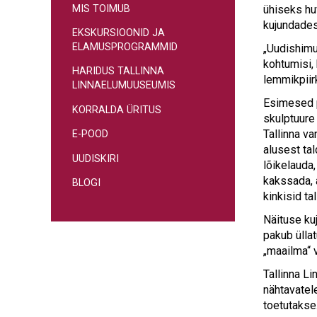
MIS TOIMUB
ühiseks hu
kujundades
EKSKURSIOONID JA
ELAMUSPROGRAMMID
„Uudishimu
kohtumisi,
HARIDUS TALLINNA
lemmikpiir
LINNAELUMUUSEUMIS
Esimesed p
KORRALDA ÜRITUS
skulptuure
Tallinna v
E-POOD
alusest ta
UUDISKIRI
lõikelauda
kakssada, 
BLOGI
kinkisid ta
Näituse kuj
pakub ülla
„maailma“ 
Tallinna Li
nähtavatel
toetutakse