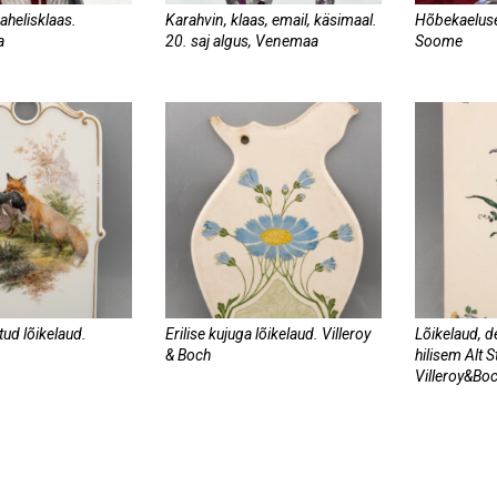
ahelisklaas.
Karahvin, klaas, email, käsimaal.
Hõbekaeluse
a
20. saj algus, Venemaa
Soome
tud lõikelaud.
Erilise kujuga lõikelaud. Villeroy
Lõikelaud, d
& Boch
hilisem Alt 
Villeroy&Bo