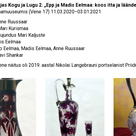
rjas
Kogu ja Lugu 2. „Epp ja Madis Eelmaa: koos itta ja läänd
nnamuuseumis (Vene 17) 11.03.2020–03.01.2021
nne Ruussaar
Mari Kurismaa
kujundus Mari Kaljuste
is Eelmaa
p Eelmaa, Madis Eelmaa, Anne Ruussaar
vi Shankar
ene näitus oli 2019. aastal Nikolai Langebrauni portselanist Pr