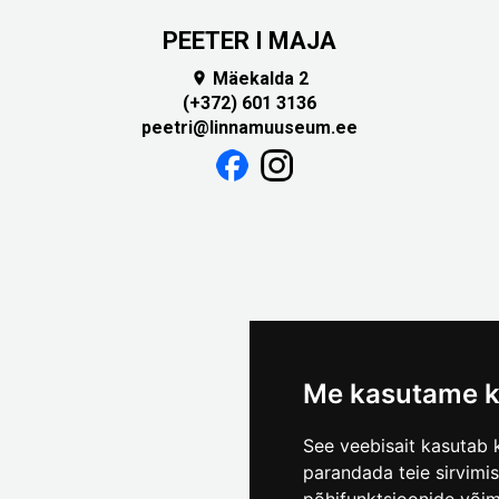
PEETER I MAJA
Mäekalda 2

(+372) 601 3136
peetri@linnamuuseum.ee
Me kasutame k
See veebisait kasutab k
parandada teie sirvimi