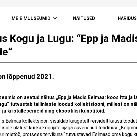
MEIE MUUSEUMID
NÄITUSED
HARIDUS
us Kogu ja Lugu: “Epp ja Madis
de“
on lõppenud 2021.
eumis on avatud näitus „Epp ja Madis Eelmaa: koos itta ja 
ugu“ tutvustab tallinlaste loodud kollektsiooni, millest on 
 ja kristallesemeid ning eksootilisi kunstitöid.
is Eelmaa kollektsioon sisaldab kaugetelt reisidelt kaasa toodu
reiside ulatust kui ka kogujate ajaga süvenenud teadmisi. „Kogumi
 uurimistöö, protsess tervikuna,“ tutvustavad Eelmaad oma kogu ku