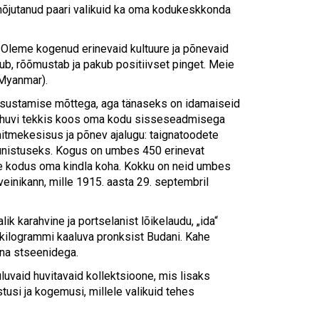
Touch
n mõjutanud paari valikuid ka oma kodukeskkonda
device
users
can
. Oleme kogenud erinevaid kultuure ja põnevaid
use
b, rõõmustab ja pakub positiivset pinget. Meie
touch
(Myanmar).
and
isustamise mõttega, aga tänaseks on idamaiseid
swipe
i huvi tekkis koos oma kodu sisseseadmisega
gestures.
 mitmekesisus ja põnev ajalugu: taignatoodete
kaunistuseks. Kogus on umbes 450 erinevat
eie kodus oma kindla koha. Kokku on neid umbes
einikann, mille 1915. aasta 29. septembril
k karahvine ja portselanist lõikelaudu, „ida“
 kilogrammi kaaluva pronksist Budani. Kahe
ana stseenidega.
uluvaid huvitavaid kollektsioone, mis lisaks
tusi ja kogemusi, millele valikuid tehes