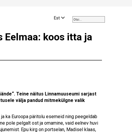
Use
the
Est
up
and
 Eelmaa: koos itta ja
down
arrows
to
select
a
result.
Press
enter
to
go
läände“. Teine näitus Linnamuuseumi sarjast
to
näitusele välja pandud mitmekülgne valik
the
selected
t ja ka Euroopa päritolu esemeid ning peegeldab
search
ne pole pelgalt ost ja omamine, vaid eelnev huvi
result.
junemist. Epu kirg on portselan, Madisel klaas,