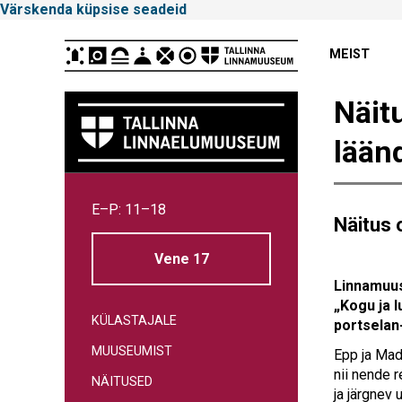
Värskenda küpsise seadeid
Peamenüü
MEIST
Näit
lään
Tallinna
E–P: 11–18
Linnamuuseum
Näitus 
Vene 17
Linnamuus
„Kogu ja l
KÜLASTAJALE
portselan-
MUUSEUMIST
Epp ja Mad
nii nende 
NÄITUSED
ja järgnev