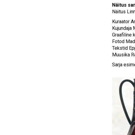
Näitus sa
Näitus Li
Kuraator A
Kujundaja 
Graafiline 
Fotod Mad
Tekstid Ep
Muusika Ra
Sarja esim