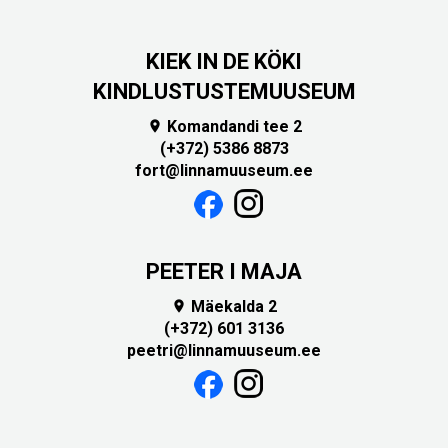
KIEK IN DE KÖKI
KINDLUSTUSTEMUUSEUM
Komandandi tee 2

(+372) 5386 8873
fort@linnamuuseum.ee
PEETER I MAJA
Mäekalda 2

(+372) 601 3136
peetri@linnamuuseum.ee