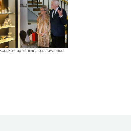
i Kuuskemaa vitriininäituse avamisel