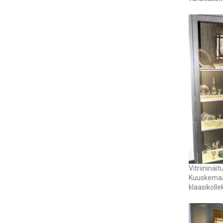
Vitriininäi
Kuuskema
klaasikolle