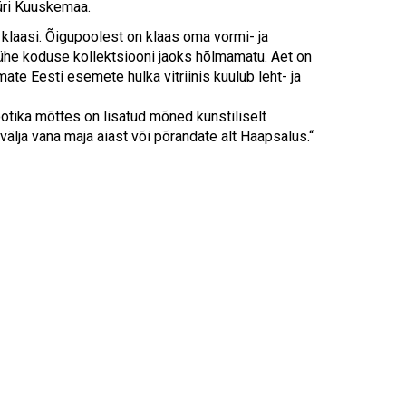
Touch
Jüri Kuuskemaa.
device
klaasi. Õigupoolest on klaas oma vormi- ja
users
ühe koduse kollektsiooni jaoks hõlmamatu. Aet on
can
mate Eesti esemete hulka vitriinis kuulub leht- ja
use
touch
sootika mõttes on lisatud mõned kunstiliselt
and
välja vana maja aiast või põrandate alt Haapsalus.“
swipe
gestures.