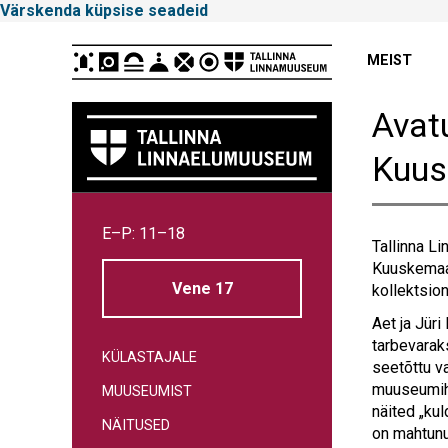
Värskenda küpsise seadeid
Peamenüü
MEIST
Avatu
Kuus
Tallinna
E–P: 11–18
Linnamuuseum
Tallinna Li
Kuuskemaa 
Vene 17
kollektsion
Aet ja Jür
tarbevarak
KÜLASTAJALE
seetõttu v
muuseumiha
MUUSEUMIST
näited „ku
NÄITUSED
on mahtunu