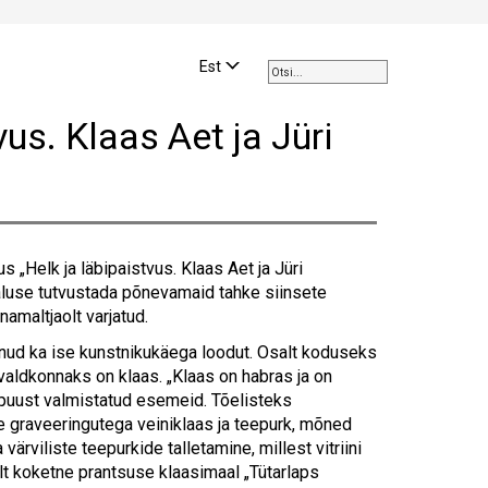
Use
the
Est
up
and
us. Klaas Aet ja Jüri
down
arrows
to
select
a
result.
s „Helk ja läbipaistvus. Klaas Aet ja Jüri
Press
luse tutvustada põnevamaid tahke siinsete
enter
amaltjaolt varjatud.
to
go
anud ka ise kunstnikukäega loodut. Osalt koduseks
to
valdkonnaks on klaas. „Klaas on habras ja on
the
 puust valmistatud esemeid. Tõelisteks
selected
 graveeringutega veiniklaas ja teepurk, mõned
search
viliste teepurkide talletamine, millest vitriini
result.
lt koketne prantsuse klaasimaal „Tütarlaps