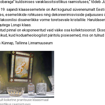
kobaraga” kuldsinises varaklassitsistlikus raamistuses,“ tõdeb 
-19. sajandi klaasesemetele on Aet kogunud süvenenumalt Eesti 
ses, esemeliikide rohkuses ning dekoreerimisviiside paljususes 
lakoonilisi disainerlikke vorme toretsevale kristallile. Haruldase
gutega Lorupi klaas.
iratud pinnal on eksponeeritud vaid väike osa kollektsioonist. Ek
ikud, kuid koduarheoloogilist päritolu pisiesemed, mis on tulnud 
 Künnap, Tallinna Linnamuuseum
ult koketne prantsuse klaasimaal
sistlikus raamistuses