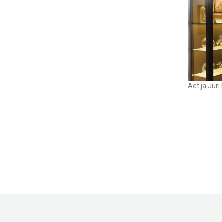
Aet ja Jür