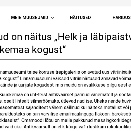
MEIE MUUSEUMID
NÄITUSED
HARIDUS
d on näitus „Helk ja läbipaistv
kemaa kogust“
nnamuuseumi teise korruse trepigaleriis on avatud uus vitriininäitu
kogust.“ Linnamuuseumi väiksed vitriininäitused annavad võima
ääride ja uurijate kogudest, mis muidu on avalikkuse pilgu eest en
i Kuuskemaa on üht-teist antikvaarset pärinud vanematelt ja soet
s, osalt lihtsalt silmarõõmuks, ütlevad nad ise. Üheks nende huvi
arasematest sajanditest vähem säilinud kui näiteks metallist või
ruldusteks on siin värvilise emailmaalinguga flakoon, baroksete
ldklaasist”. Omamoodi lõbu on meile pakkunud messingkorkidega vär
d vaid üks. Antikvaarselt on ehk kõige vä1 rtuslikum rokokooliku