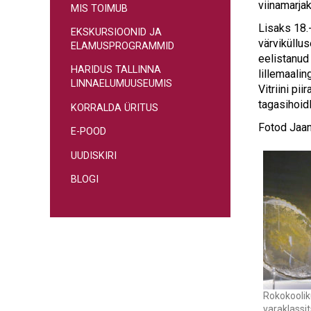
viinamarja
MIS TOIMUB
Lisaks 18.
EKSKURSIOONID JA
värviküllu
ELAMUSPROGRAMMID
eelistanud 
HARIDUS TALLINNA
lillemaalin
LINNAELUMUUSEUMIS
Vitriini pi
tagasihoidl
KORRALDA ÜRITUS
Fotod Jaan
E-POOD
UUDISKIRI
BLOGI
Rokokoolik
varaklassit