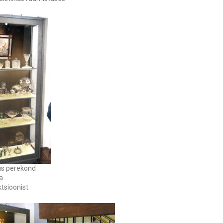
tus perekond
a
ktsioonist