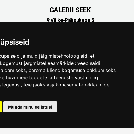
GALERII SEEK
Väike-Pääsukese 5

(+372) 5309 7535
foto@linnamuuseum.ee
üpsiseid
üpsiseid ja muid jälgimistehnoloogiaid, et
skogemust järgmistel eesmärkidel:
veebisaidi
maldamiseks
,
parema kliendikogemuse pakkumiseks
ie huvi meie toodete ja teenuste vastu ning
stegevusi
,
teie jaoks asjakohasemate reklaamide
.ee
Muuda minu eelistusi