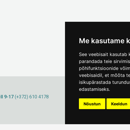
Me kasutame k
See veebisait kasutab k
parandada teie sirvimi
põhifunktsioonide või
veebisaidil
,
et mõõta te
isikupärastada turundu
edastamiseks
.
ll 9-17
(+372) 610 4178
info@linnamuuseum
Küpsisepoliitika
Nõustun
Keeldun