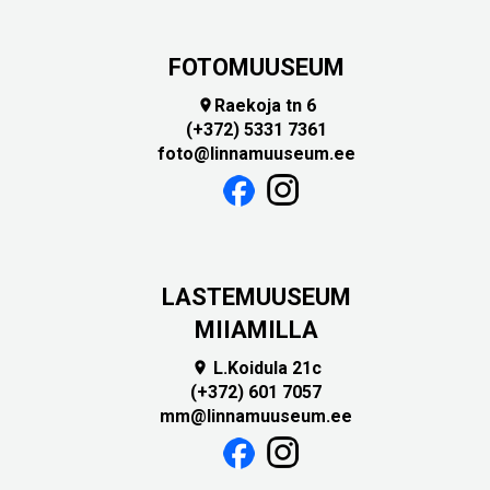
FOTOMUUSEUM
Raekoja tn 6

(+372) 5331 7361
foto@linnamuuseum.ee
LASTEMUUSEUM
MIIAMILLA
L.Koidula 21c

(+372) 601 7057
mm@linnamuuseum.ee