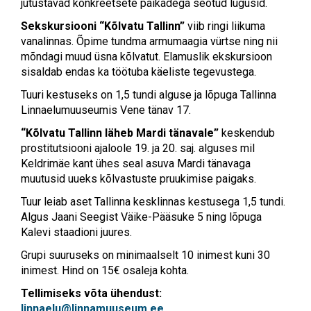
jutustavad konkreetsete paikadega seotud lugusid.
Sekskursiooni “Kõlvatu Tallinn”
viib ringi liikuma
vanalinnas. Õpime tundma armumaagia vürtse ning nii
mõndagi muud üsna kõlvatut. Elamuslik ekskursioon
sisaldab endas ka töötuba käeliste tegevustega.
Tuuri kestuseks on 1,5 tundi alguse ja lõpuga Tallinna
Linnaelumuuseumis Vene tänav 17.
“Kõlvatu Tallinn läheb Mardi tänavale”
keskendub
prostitutsiooni ajaloole 19. ja 20. saj. alguses mil
Keldrimäe kant ühes seal asuva Mardi tänavaga
muutusid uueks kõlvastuste pruukimise paigaks.
Tuur leiab aset Tallinna kesklinnas kestusega 1,5 tundi.
Algus Jaani Seegist Väike-Pääsuke 5 ning lõpuga
Kalevi staadioni juures.
Grupi suuruseks on minimaalselt 10 inimest kuni 30
inimest. Hind on 15€ osaleja kohta.
Tellimiseks võta ühendust:
linnaelu@linnamuuseum.ee