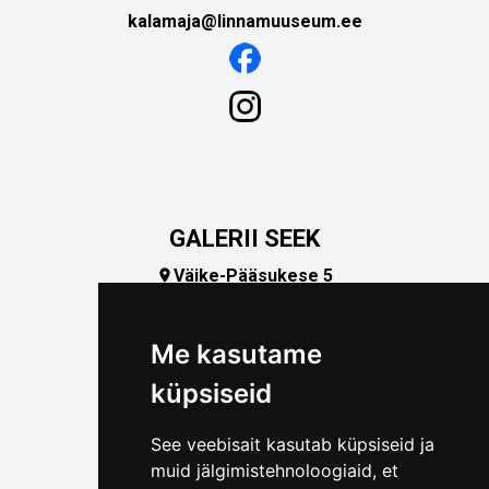
kalamaja@linnamuuseum.ee
GALERII SEEK
Väike-Pääsukese 5

(+372) 5309 7535
foto@linnamuuseum.ee
Me kasutame
küpsiseid
See veebisait kasutab küpsiseid ja
muid jälgimistehnoloogiaid, et