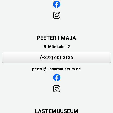
PEETER I MAJA
Mäekalda 2

(+372) 601 3136
peetri@linnamuuseum.ee
LASTEMUUSEUM