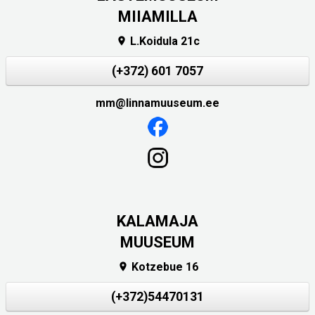
MIIAMILLA
L.Koidula 21c

(+372) 601 7057
mm@linnamuuseum.ee
KALAMAJA
MUUSEUM
Kotzebue 16

(+372)54470131