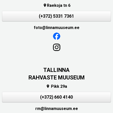
Raekoja tn 6

(+372) 5331 7361
foto@linnamuuseum.ee
TALLINNA
RAHVASTE MUUSEUM
Pikk 29a

(+372) 660 4140
rm@linnamuuseum.ee