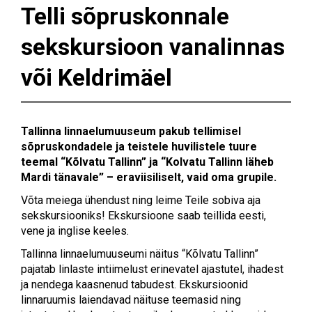
Telli sõpruskonnale
sekskursioon vanalinnas
või Keldrimäel
Tallinna linnaelumuuseum pakub tellimisel
sõpruskondadele ja teistele huvilistele tuure
teemal “Kõlvatu Tallinn” ja “Kolvatu Tallinn läheb
Mardi tänavale” – eraviisiliselt, vaid oma grupile.
Võta meiega ühendust ning leime Teile sobiva aja
sekskursiooniks! Ekskursioone saab teillida eesti,
vene ja inglise keeles.
Tallinna linnaelumuuseumi näitus “Kõlvatu Tallinn”
pajatab linlaste intiimelust erinevatel ajastutel, ihadest
ja nendega kaasnenud tabudest. Ekskursioonid
linnaruumis laiendavad näituse teemasid ning