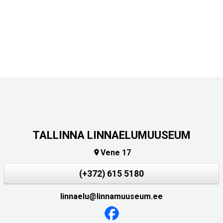
TALLINNA LINNAELUMUUSEUM
Vene 17

(+372) 615 5180
linnaelu@linnamuuseum.ee