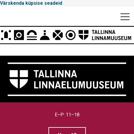
Värskenda küpsise seadeid
Mobiili
Men
Peamenüü
Tallinna
Linnamuuseum
E–P: 11–18