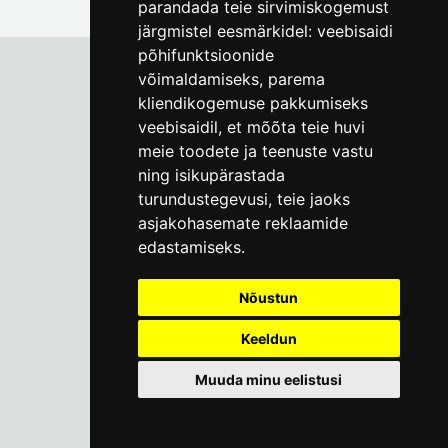
parandada teie sirvimiskogemust
järgmistel eesmärkidel:
veebisaidi
põhifunktsioonide
võimaldamiseks
,
parema
kliendikogemuse pakkumiseks
Tallinna Linnamuuseum
veebisaidil
,
et mõõta teie huvi
Vene 17
meie toodete ja teenuste vastu
ning isikupärastada
E-R kell 9-17
(+372) 610 4178
turundustegevusi
,
teie jaoks
asjakohasemate reklaamide
info@linnamuuseum.ee
edastamiseks
.
Küpsisepoliitika
Nõustun
Keeldun
Muuda minu eelistusi