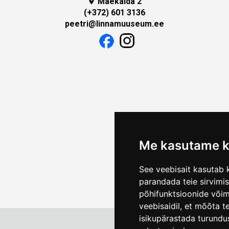
Mäekalda 2

(+372) 601 3136
peetri@linnamuuseum.ee
Me kasutame k
See veebisait kasutab k
parandada teie sirvimi
põhifunktsioonide või
veebisaidil
,
et mõõta te
isikupärastada turundu