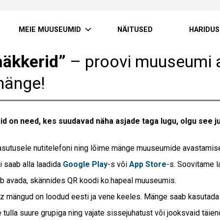
MEIE MUUSEUMID
NÄITUSED
HARIDUS
häkkerid”
– proovi muuseumi 
mänge!
id on need, kes suudavad näha asjade taga lugu, olgu see 
sutusele nutitelefoni ning lõime mänge muuseumide avastamis
i saab alla laadida
Google Play
-s või
App Store
-s. Soovitame l
b avada, skännides QR koodi ko.hapeal muuseumis.
z mängud on loodud eesti ja vene keeles. Mänge saab kasutada ka 
e tulla suure grupiga ning vajate sissejuhatust või jooksvaid tä