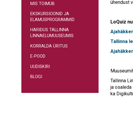
ühendust 
MIS TOIMUB
EKSKURSIOONID JA
ELAMUSPROGRAMMID
LoQuiz nu
HARIDUS TALLINNA
Ajahäkker
LINNAELUMUUSEUMIS
Tallinna l
KORRALDA ÜRITUS
Ajahäkker
E-POOD
UUDISKIRI
Muuseumife
BLOGI
Tallinna L
ja osaleda
ka Digikult