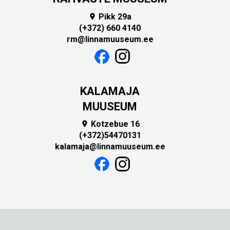
Pikk 29a

(+372) 660 4140
rm@linnamuuseum.ee
KALAMAJA
MUUSEUM
Kotzebue 16

(+372)54470131
kalamaja@linnamuuseum.ee