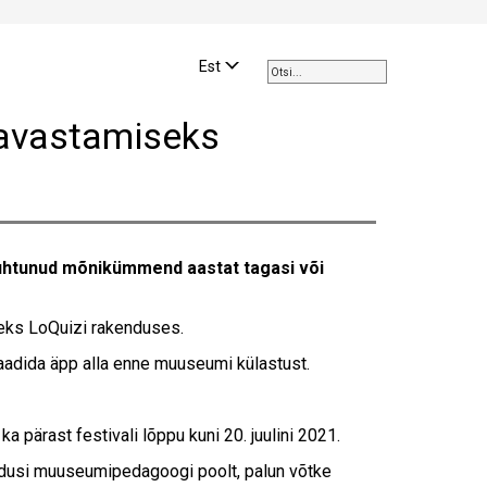
Use
the
Est
up
and
avastamiseks
down
arrows
to
select
a
result.
juhtunud mõnikümmend aastat tagasi või
Press
enter
to
eks LoQuizi rakenduses.
go
aadida äpp alla enne muuseumi külastust.
to
the
selected
pärast festivali lõppu kuni 20. juulini 2021.
search
result.
iendusi muuseumipedagoogi poolt, palun võtke