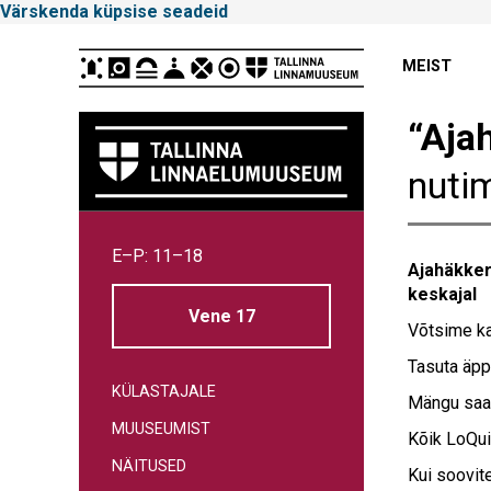
Värskenda küpsise seadeid
Peamenüü
MEIST
“Aja
nuti
Tallinna
E–P: 11–18
Linnamuuseum
Ajahäkker
keskajal
Vene 17
Võtsime ka
Tasuta äpp
KÜLASTAJALE
Mängu saa
MUUSEUMIST
Kõik LoQui
NÄITUSED
Kui soovit