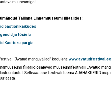
vastava muuseumiga!
timängud Tallinna Linnamuuseumi filiaalides:
id bastionikäikudes
egendid ja tõsielu
id Kadrioru pargis
stivali “Avatud mänguväljad” koduleht:
www.avatudfestival.e
innamuuseumi filiaalid osalevad muuseumifestivalil „Avatud mäng
 lasteüritustel. Selleaastase festivali teema AJAHÄKKERID inspir
uuriaasta.