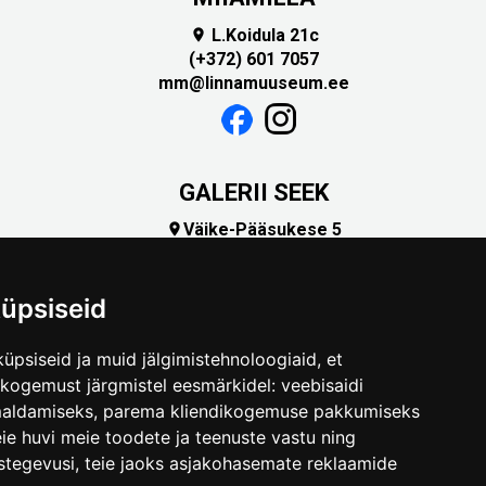
L.Koidula 21c

(+372) 601 7057
mm@linnamuuseum.ee
GALERII SEEK
Väike-Pääsukese 5

(+372) 5309 7535
foto@linnamuuseum.ee
üpsiseid
üpsiseid ja muid jälgimistehnoloogiaid, et
skogemust järgmistel eesmärkidel:
veebisaidi
maldamiseks
,
parema kliendikogemuse pakkumiseks
ie huvi meie toodete ja teenuste vastu ning
stegevusi
,
teie jaoks asjakohasemate reklaamide