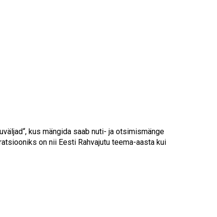
Touch
device
users
can
use
touch
and
swipe
gestures.
e
uväljad“, kus mängida saab nuti- ja otsimismänge
atsiooniks on nii Eesti Rahvajutu teema-aasta kui