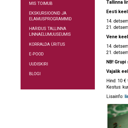
Tallinna 
MIS TOIMUB
Eesti keel
EKSKURSIOONID JA
ELAMUSPROGRAMMID
14. detsem
21. detsem
HARIDUS TALLINNA
LINNAELUMUUSEUMIS
Vene keel
KORRALDA ÜRITUS
14. detsem
21. detsem
E-POOD
NB! Grupi 
UUDISKIRI
Vajalik ee
BLOGI
Hind: 10 € 
Kestus: ku
Lisainfo:
l