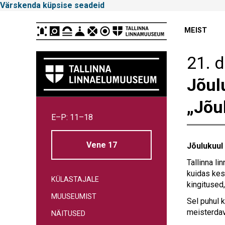
Värskenda küpsise seadeid
Peamenüü
MEIST
21. 
Jõul
„Jõu
Tallinna
E–P: 11–18
Linnamuuseum
Vene 17
Jõulukuul
Tallinna l
kuidas kesk
KÜLASTAJALE
kingitused
MUUSEUMIST
Sel puhul 
meisterdav
NÄITUSED