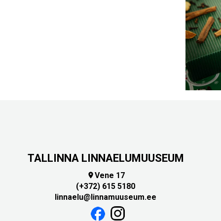
TALLINNA LINNAELUMUUSEUM
Vene 17

(+372) 615 5180
linnaelu@linnamuuseum.ee