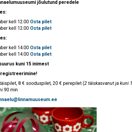
linnaelumuuseumi jõulutund peredele
es:
ber kell 12.00
Osta pilet
ber kell 12.00
Osta pilet
es:
ber kell 14.00
Osta pilet
ber kell 14.00
Osta pilet
suurus kuni 15 inimest
lregistreerimine!
täispilet, 8 € sooduspilet, 20 € perepilet (
2 täiskasvanut ja kuni
ni 90 min.
innaelu@linnamuuseum.ee