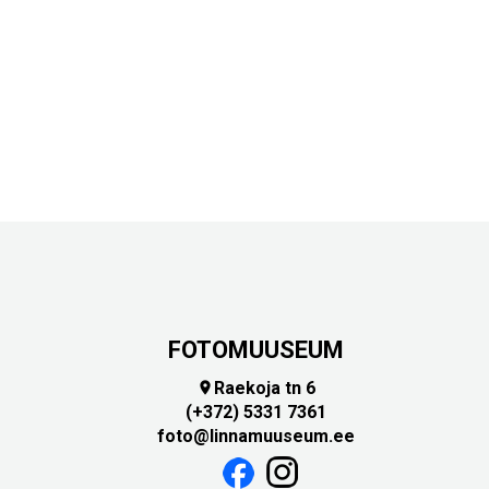
FOTOMUUSEUM
Raekoja tn 6

(+372) 5331 7361
foto@linnamuuseum.ee