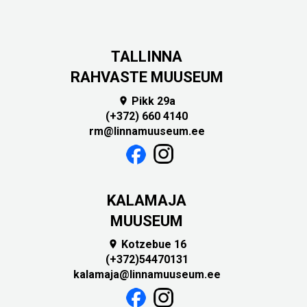
TALLINNA
RAHVASTE MUUSEUM
Pikk 29a

(+372) 660 4140
rm@linnamuuseum.ee
KALAMAJA
MUUSEUM
Kotzebue 16

(+372)54470131
kalamaja@linnamuuseum.ee