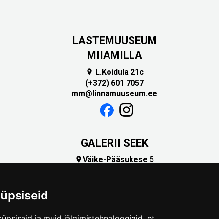
LASTEMUUSEUM
MIIAMILLA
L.Koidula 21c

(+372) 601 7057
mm@linnamuuseum.ee
GALERII SEEK
Väike-Pääsukese 5

(+372) 5309 7535
foto@linnamuuseum.ee
üpsiseid
üpsiseid ja muid jälgimistehnoloogiaid, et