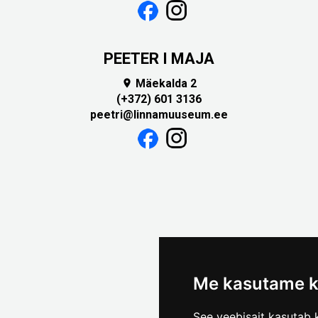
PEETER I MAJA
Mäekalda 2

(+372) 601 3136
peetri@linnamuuseum.ee
Me kasutame k
See veebisait kasutab k