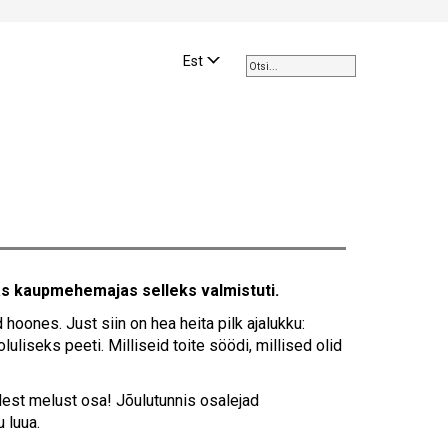
Use
the
Est
up
and
down
arrows
to
select
a
result.
Press
enter
das kaupmehemajas selleks valmistuti.
to
go
ones. Just siin on hea heita pilk ajalukku:
to
luliseks peeti. Milliseid toite söödi, millised olid
the
selected
lest melust osa! Jõulutunnis osalejad
search
 luua.
result.