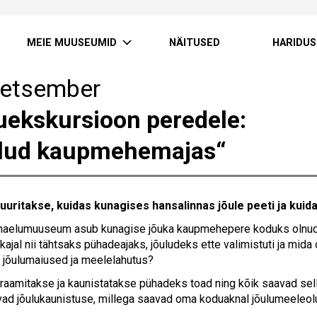
MEIE MUUSEUMID
NÄITUSED
HARIDUS
detsember
uekskursioon peredele:
lud kaupmehemajas“
 uuritakse, kuidas kunagises
hansalinnas jõule peeti ja kui
innaelumuuseum asub kunagise jõuka kaupmehepere koduks olnud ho
ajal nii tähtsaks pühadeajaks, jõuludeks ette valimistuti ja mida o
, jõulumaiused ja meelelahutus?
kraamitakse ja kaunistatakse pühadeks toad ning kõik saavad sel
ad jõulukaunistuse, millega saavad oma koduaknal jõulumeeleolu