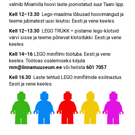
valmib Miiamilla hoovi laste joonistatud suur Taani lipp.
Kell 12–13.30
Lego-maailma lõbusad hoovimängud ja
teeme jubinatest uusi leiutisi. Eesti ja vene keeles.
Kell 12–13.30
LEGO TRÜKK
–
pistame lego-klotsid
värvi sisse ja teeme põnevat klotsitükki. Eesti ja vene
keeles.
Kell 14–16
LEGO minifilmi töötuba. Eesti ja vene
keeles. Töötoas osalemiseks kirjuta
mm@linnamuuseum.ee
või helista
601 7057
Kell 16.30
Laste tehtud LEGO minifilmide esilinastus.
Eesti ja vene keeles.