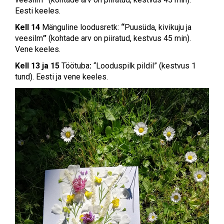
Eesti keeles.
Kell 14
Mänguline loodusretk:
“
Puusüda, kivikuju ja
veesilm
”
(kohtade arv on piiratud, kestvus 45 min).
Vene keeles.
Kell 13 ja 15
Töötuba
:
“Looduspilk pildil” (kestvus 1
tund). Eesti ja vene keeles.