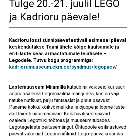
Tulge 20.-21. juulil LEGO
ja Kadrioru päevale!
Kadrioru lossi sünnipäevafestivali esimesel päeval
keskendutakse Taani ühele kõige kuulsamale ja
eriti laste seas armastatumale leiutisele –
Legodele. Tutvu kogu programmiga:
kadriorumuuseum.ekm.ee/syndmus/legopaev/
Lastemuuseum Miiamilla
kutsub nii väikseid kui suuri
sõpru osalema Legomaailma mängudes, kus on vaja
natuke nutikust, palju fantaasiat ja pisut osavust.
Paneme kokku kõikvõimalikke leidjuppe ja loome laste
abil täiesti uusi masinaid. Kõik huvilised saavad
osaleda Legotrüki töötoas ja muuseumitubades
Legotegelaste peitusemängul. Õhtupoole esilinastuvad
päeval valminud Legominifilmid. Lego-päeva krooniks