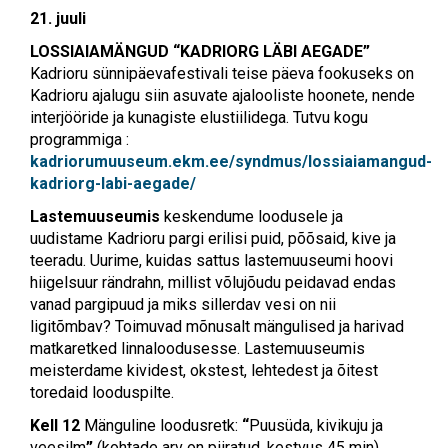
21. juuli
LOSSIAIAMÄNGUD “KADRIORG LÄBI AEGADE”
Kadrioru sünnipäevafestivali teise päeva fookuseks on
Kadrioru ajalugu siin asuvate ajalooliste hoonete, nende
interjööride ja kunagiste elustiilidega. Tutvu kogu
programmiga :
kadriorumuuseum.ekm.ee/syndmus/lossiaiamangud-
kadriorg-labi-aegade/
Lastemuuseumis
keskendume loodusele ja
uudistame Kadrioru pargi erilisi puid, põõsaid, kive ja
teeradu. Uurime, kuidas sattus lastemuuseumi hoovi
hiigelsuur rändrahn, millist võlujõudu peidavad endas
vanad pargipuud ja miks sillerdav vesi on nii
ligitõmbav? Toimuvad mõnusalt mängulised ja harivad
matkaretked linnaloodusesse. Lastemuuseumis
meisterdame kividest, okstest, lehtedest ja õitest
toredaid looduspilte.
Kell 12
Mänguline loodusretk:
“
Puusüda, kivikuju ja
veesilm
”
(kohtade arv on piiratud, kestvus 45 min).