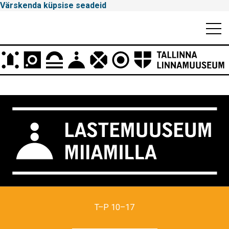
Värskenda küpsise seadeid
Mobiili
Men
Peamenüü
Tallinna
Linnamuuseum
T–P 10–17