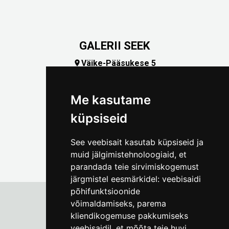
GALERII SEEK
Väike-Pääsukese 5

(+372) 5309 7535
foto@linnamuuseum.ee
Me kasutame
küpsiseid
See veebisait kasutab küpsiseid ja
muid jälgimistehnoloogiaid, et
parandada teie sirvimiskogemust
järgmistel eesmärkidel:
veebisaidi
põhifunktsioonide
võimaldamiseks
,
parema
kliendikogemuse pakkumiseks
Tallinna Linnamuuseum
veebisaidil
,
et mõõta teie huvi