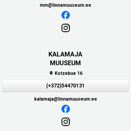
mm@linnamuuseum.ee
KALAMAJA
MUUSEUM
Kotzebue 16

(+372)54470131
kalamaja@linnamuuseum.ee