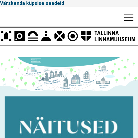
Värskenda küpsise seadeid
Mobiili
Men
Peamenüü
Tallinna
Linnamuuseum