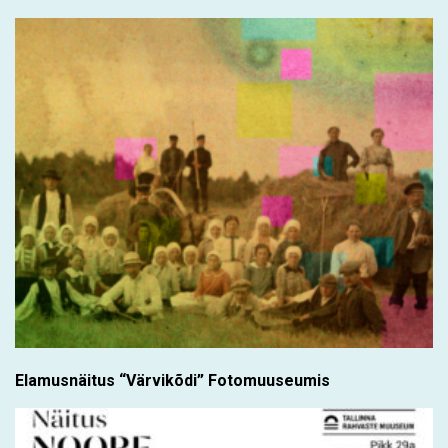
Elamusnäitus “Värvikõdi” Fotomuuseumis