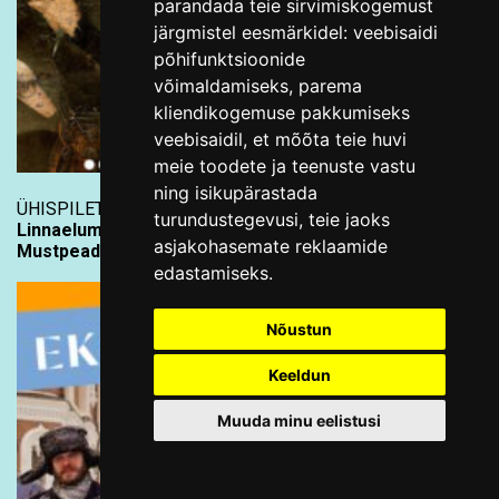
parandada teie sirvimiskogemust
järgmistel eesmärkidel:
veebisaidi
põhifunktsioonide
võimaldamiseks
,
parema
kliendikogemuse pakkumiseks
veebisaidil
,
et mõõta teie huvi
meie toodete ja teenuste vastu
ning isikupärastada
ÜHISPILET PILETILEVIST
turundustegevusi
,
teie jaoks
Linnaelumuuseum ja Kiek in de Kök:
asjakohasemate reklaamide
Mustpeade vennaskond kahes muuseumis
edastamiseks
.
Nõustun
Keeldun
Muuda minu eelistusi