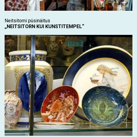
Neitsitorni püsinäitus
„NEITSITORN KUI KUNSTITEMPEL“