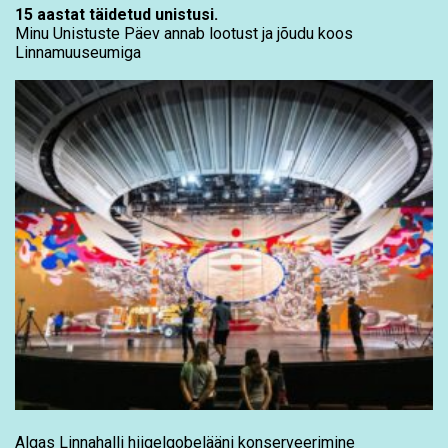
15 aastat täidetud unistusi.
Minu Unistuste Päev annab lootust ja jõudu koos
Linnamuuseumiga
Algas Linnahalli hiigelgobelääni konserveerimine