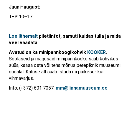
Juuni–august:
T–P
10–17
Loe lähemalt
piletiinfot, samuti kuidas tulla ja mida
veel vaadata.
Avatud on ka minipannkoogikohvik
KOOKER
.
Soolaseid ja magusaid minipannkooke saab kohvikus
süüa, kaasa osta või teha mõnus perepiknik muuseumi
õuealal. Katuse all saab istuda nii päikese- kui
vihmavarjus.
Info: (+372) 601 7057,
mm@linnamuuseum.ee