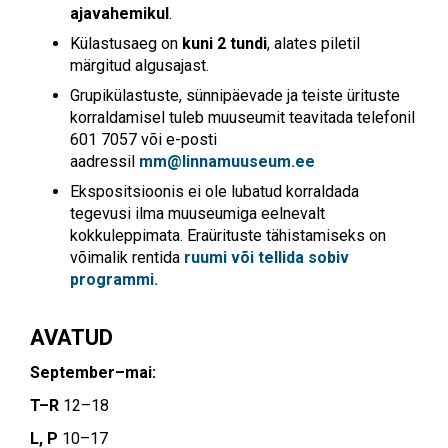
ajavahemikul
.
Külastusaeg on
kuni 2 tundi
, alates piletil
märgitud algusajast.
Grupikülastuste, sünnipäevade ja teiste ürituste
korraldamisel tuleb muuseumit teavitada telefonil
601 7057 või e-posti
aadressil
mm@linnamuuseum.ee
Ekspositsioonis ei ole lubatud korraldada
tegevusi ilma muuseumiga eelnevalt
kokkuleppimata. Eraürituste tähistamiseks on
võimalik rentida
ruumi või tellida sobiv
programmi.
AVATUD
September–mai:
T–R
12–18
L, P
10–17