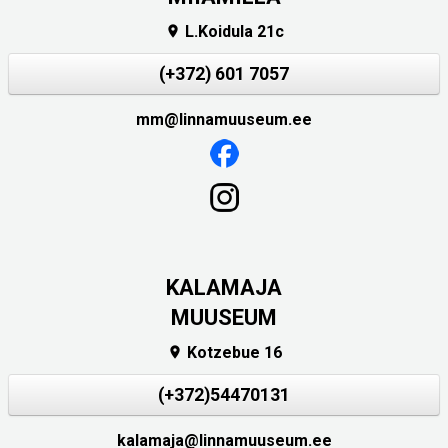
L.Koidula 21c

(+372) 601 7057
mm@linnamuuseum.ee
KALAMAJA
MUUSEUM
Kotzebue 16

(+372)54470131
kalamaja@linnamuuseum.ee