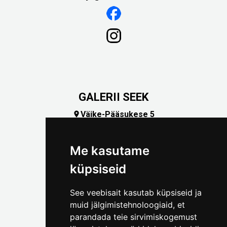
GALERII SEEK
Väike-Pääsukese 5

(+372) 5309 7535
foto@linnamuuseum.ee
Me kasutame
küpsiseid
See veebisait kasutab küpsiseid ja
muid jälgimistehnoloogiaid, et
parandada teie sirvimiskogemust