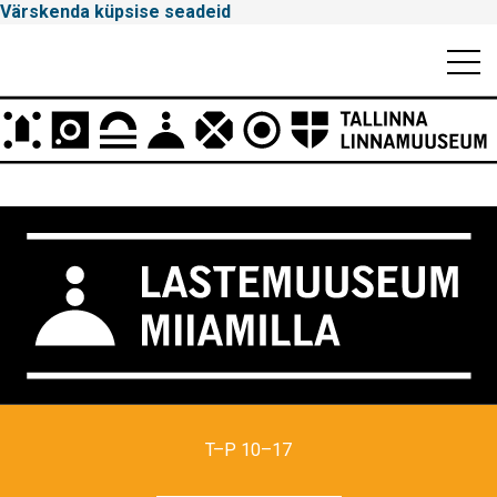
Värskenda küpsise seadeid
Mobiili
Men
Peamenüü
Tallinna
Linnamuuseum
T–P 10–17