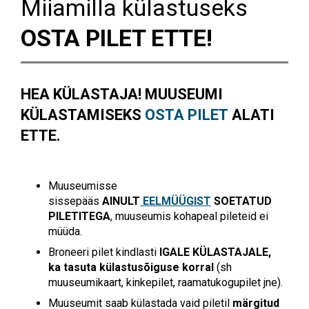
Miiamilla külastuseks
OSTA PILET ETTE!
HEA KÜLASTAJA! MUUSEUMI
KÜLASTAMISEKS
OSTA PILET
ALATI
ETTE.
Muuseumisse
sissepääs
AINULT
EELMÜÜGIST
SOETATUD
PILETITEGA
, muuseumis kohapeal pileteid ei
müüda.
Broneeri pilet kindlasti
IGALE KÜLASTAJALE,
ka
tasuta külastusõiguse korral
(sh
muuseumikaart, kinkepilet, raamatukogupilet jne).
Muuseumit saab külastada vaid piletil
märgitud