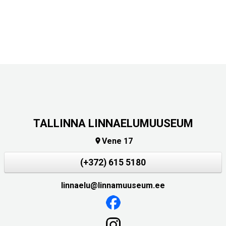
TALLINNA LINNAELUMUUSEUM
Vene 17

(+372) 615 5180
linnaelu@linnamuuseum.ee