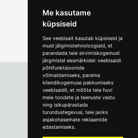
foto@linnamuuseum.ee
Me kasutame
küpsiseid
See veebisait kasutab küpsiseid ja
muid jälgimistehnoloogiaid, et
parandada teie sirvimiskogemust
järgmistel eesmärkidel:
veebisaidi
põhifunktsioonide
võimaldamiseks
,
parema
kliendikogemuse pakkumiseks
Tallinna Linnamuuseum
veebisaidil
,
et mõõta teie huvi
Vene 17
meie toodete ja teenuste vastu
ning isikupärastada
E-R kell 9-17
(+372) 610 4178
turundustegevusi
,
teie jaoks
asjakohasemate reklaamide
info@linnamuuseum.ee
edastamiseks
.
Küpsisepoliitika